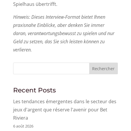
Spielhaus übertrifft.
Hinweis: Dieses Interview‑Format bietet Ihnen
praxisnahe Einblicke, aber denken Sie immer
daran, verantwortungsbewusst zu spielen und nur
Geld zu setzen, das Sie sich leisten können zu
verlieren.
Rechercher
Recent Posts
Les tendances émergentes dans le secteur des
jeux d'argent que réserve l'avenir pour Bet
Riviera
6 août 2026