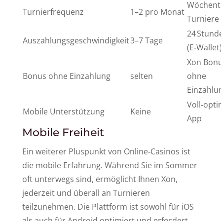
Wöchentl
Turnierfrequenz
1–2 pro Monat
Turniere
24 Stund
Auszahlungsgeschwindigkeit
3–7 Tage
(E‑Wallet
Xon Bon
Bonus ohne Einzahlung
selten
ohne
Einzahlu
Voll‑opti
Mobile Unterstützung
Keine
App
Mobile Freiheit
Ein weiterer Pluspunkt von Online‑Casinos ist
die mobile Erfahrung. Während Sie im Sommer
oft unterwegs sind, ermöglicht Ihnen Xon,
jederzeit und überall an Turnieren
teilzunehmen. Die Plattform ist sowohl für iOS
als auch für Android optimiert und erfordert