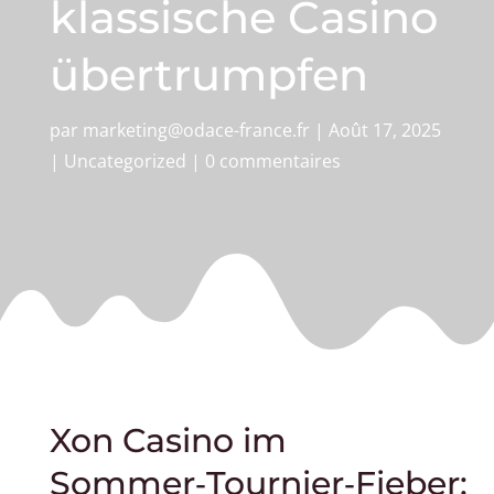
klassische Casino
übertrumpfen
par
marketing@odace-france.fr
|
Août 17, 2025
|
Uncategorized
|
0 commentaires
Xon Casino im
Sommer‑Tournier‑Fieber: