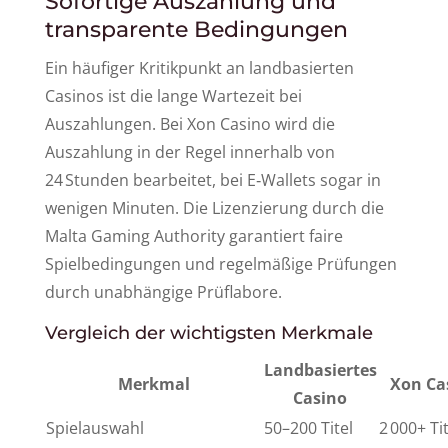
Sofortige Auszahlung und
transparente Bedingungen
Ein häufiger Kritikpunkt an landbasierten
Casinos ist die lange Wartezeit bei
Auszahlungen. Bei Xon Casino wird die
Auszahlung in der Regel innerhalb von
24 Stunden bearbeitet, bei E‑Wallets sogar in
wenigen Minuten. Die Lizenzierung durch die
Malta Gaming Authority garantiert faire
Spielbedingungen und regelmäßige Prüfungen
durch unabhängige Prüflabore.
Vergleich der wichtigsten Merkmale
Landbasiertes
Merkmal
Xon Ca
Casino
Spielauswahl
50–200 Titel
2 000+ Tit