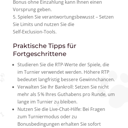
Bonus ohne Einzahlung kann Ihnen einen
Vorsprung geben.
Spielen Sie verantwortungsbewusst – Setzen
Sie Limits und nutzen Sie die
Self‑Exclusion‑Tools.
Praktische Tipps für
Fortgeschrittene
Studieren Sie die RTP‑Werte der Spiele, die
im Turnier verwendet werden. Höhere RTP
bedeutet langfristig bessere Gewinnchancen.
Verwalten Sie Ihr Bankroll: Setzen Sie nicht
mehr als 5 % Ihres Guthabens pro Runde, um
lange im Turnier zu bleiben.
Nutzen Sie die Live‑Chat‑Hilfe: Bei Fragen
zum Turniermodus oder zu
Bonusbedingungen erhalten Sie sofort