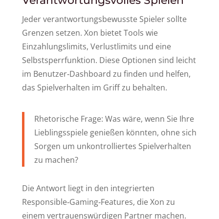
Verantwortungsvolles Spielen
Jeder verantwortungsbewusste Spieler sollte
Grenzen setzen. Xon bietet Tools wie
Einzahlungslimits, Verlustlimits und eine
Selbstsperrfunktion. Diese Optionen sind leicht
im Benutzer‑Dashboard zu finden und helfen,
das Spielverhalten im Griff zu behalten.
Rhetorische Frage: Was wäre, wenn Sie Ihre
Lieblingsspiele genießen könnten, ohne sich
Sorgen um unkontrolliertes Spielverhalten
zu machen?
Die Antwort liegt in den integrierten
Responsible‑Gaming‑Features, die Xon zu
einem vertrauenswürdigen Partner machen.