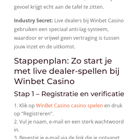
gevoel krijgt echt aan de tafel te zitten.
Industry Secret:
Live dealers bij Winbet Casino
gebruiken een speciaal anti‑lag‑systeem,
waardoor er vrijwel geen vertraging is tussen
jouw inzet en de uitkomst.
Stappenplan: Zo start je
met live dealer‑spellen bij
Winbet Casino
Stap 1 – Registratie en verificatie
Klik op
WinBet Casino casino spelen
en druk
op “Registreren”.
Vul je naam, e‑mail en een sterk wachtwoord
in.
Bevestig je e‑mail via de link die je ontvangt.