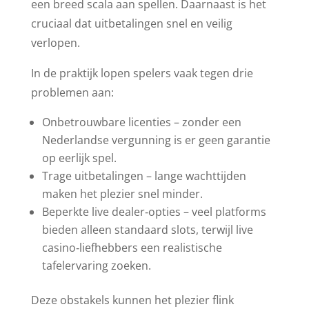
een breed scala aan spellen. Daarnaast is het
cruciaal dat uitbetalingen snel en veilig
verlopen.
In de praktijk lopen spelers vaak tegen drie
problemen aan:
Onbetrouwbare licenties – zonder een
Nederlandse vergunning is er geen garantie
op eerlijk spel.
Trage uitbetalingen – lange wachttijden
maken het plezier snel minder.
Beperkte live dealer‑opties – veel platforms
bieden alleen standaard slots, terwijl live
casino‑liefhebbers een realistische
tafelervaring zoeken.
Deze obstakels kunnen het plezier flink