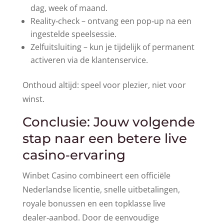
dag, week of maand.
Reality‑check – ontvang een pop‑up na een
ingestelde speelsessie.
Zelfuitsluiting – kun je tijdelijk of permanent
activeren via de klantenservice.
Onthoud altijd: speel voor plezier, niet voor
winst.
Conclusie: Jouw volgende
stap naar een betere live
casino‑ervaring
Winbet Casino combineert een officiële
Nederlandse licentie, snelle uitbetalingen,
royale bonussen en een topklasse live
dealer‑aanbod. Door de eenvoudige