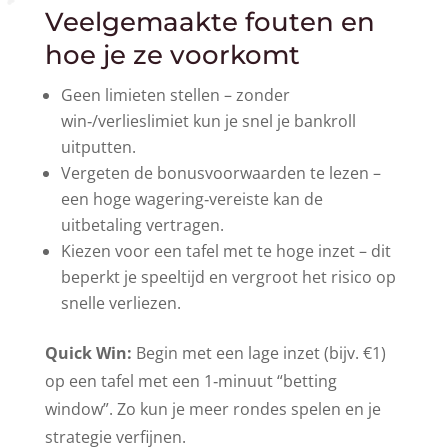
Veelgemaakte fouten en
hoe je ze voorkomt
Geen limieten stellen – zonder
win‑/verlieslimiet kun je snel je bankroll
uitputten.
Vergeten de bonusvoorwaarden te lezen –
een hoge wagering‑vereiste kan de
uitbetaling vertragen.
Kiezen voor een tafel met te hoge inzet – dit
beperkt je speeltijd en vergroot het risico op
snelle verliezen.
Quick Win:
Begin met een lage inzet (bijv. €1)
op een tafel met een 1‑minuut “betting
window”. Zo kun je meer rondes spelen en je
strategie verfijnen.