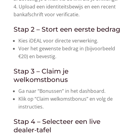
Upload een identiteitsbewijs en een recent
bankafschrift voor verificatie.
Stap 2 – Stort een eerste bedrag
Kies iDEAL voor directe verwerking.
Voer het gewenste bedrag in (bijvoorbeeld
€20) en bevestig.
Stap 3 – Claim je
welkomstbonus
Ga naar “Bonussen” in het dashboard.
Klik op “Claim welkomstbonus” en volg de
instructies.
Stap 4 – Selecteer een live
dealer‑tafel