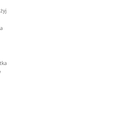
żyj
la
tka
w