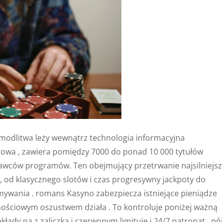
modlitwa leży wewnątrz technologia informacyjna
owa , zawiera pomiędzy 7000 do ponad 10 000 tytułów
wców programów. Ten obejmujący przetrwanie najsilniejs
, od klasycznego slotów i czas progresywny jackpoty do
ywania . romans Kasyno zabezpiecza istniejące pieniądze
snościowym oszustwem działa . To kontroluje poniżej ważną
kłady na z zaliczką i czerwonym limituje i 24/7 patronat . pó