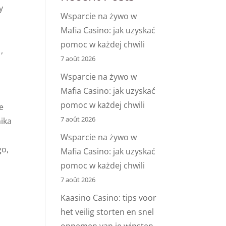
y
Wsparcie na żywo w
Mafia Casino: jak uzyskać
pomoc w każdej chwili
,
7 août 2026
Wsparcie na żywo w
o
Mafia Casino: jak uzyskać
pomoc w każdej chwili
e
7 août 2026
ika
Wsparcie na żywo w
go,
Mafia Casino: jak uzyskać
pomoc w każdej chwili
7 août 2026
Kaasino Casino: tips voor
het veilig storten en snel