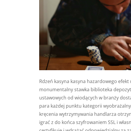
Rdzeń kasyna kasyna hazardowego efekt 
monumentalny stawka biblioteka depozyt
ustawowych od wiodących w branży dosta
para każdej punktu kategorii wyobrażalny
kręcenia wytrzymywania handlarza otrzym
igrać z do końca szyfrowaniem SSL i wła
certyfikuje i wdrażać odpowiedzialny za za