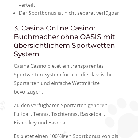
verteilt
Der Sportbonus ist nicht separat verfügbar
3. Casina Online Casino:
Buchmacher ohne OASIS mit
übersichtlichem Sportwetten-
System
Casina Casino bietet ein transparentes
Sportwetten-System für alle, die klassische
Sportarten und einfache Wettmärkte
bevorzugen.
Zu den verfügbaren Sportarten gehören
Fußball, Tennis, Tischtennis, Basketball,
Eishockey und Baseball.
Es bietet einen 100%igen Sportbonus von bis