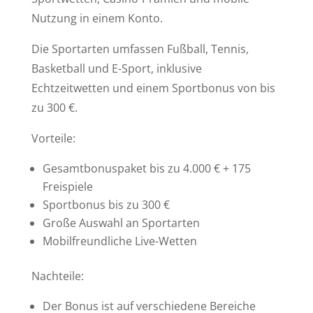
Nutzung in einem Konto.
Die Sportarten umfassen Fußball, Tennis,
Basketball und E-Sport, inklusive
Echtzeitwetten und einem Sportbonus von bis
zu 300 €.
Vorteile:
Gesamtbonuspaket bis zu 4.000 € + 175
Freispiele
Sportbonus bis zu 300 €
Große Auswahl an Sportarten
Mobilfreundliche Live-Wetten
Nachteile:
Der Bonus ist auf verschiedene Bereiche