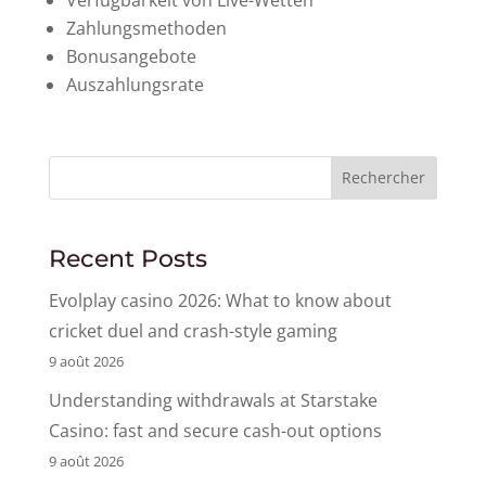
Zahlungsmethoden
Bonusangebote
Auszahlungsrate
Rechercher
Recent Posts
Evolplay casino 2026: What to know about
cricket duel and crash-style gaming
9 août 2026
Understanding withdrawals at Starstake
Casino: fast and secure cash-out options
9 août 2026