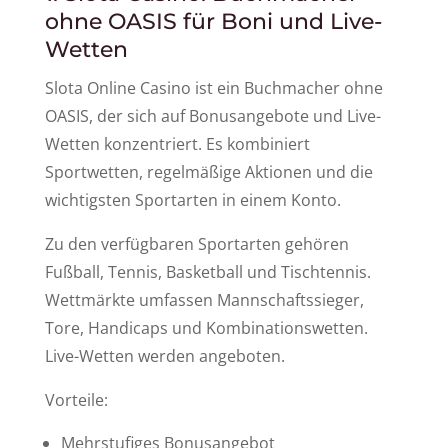
ohne OASIS für Boni und Live-
Wetten
Slota Online Casino ist ein Buchmacher ohne
OASIS, der sich auf Bonusangebote und Live-
Wetten konzentriert. Es kombiniert
Sportwetten, regelmäßige Aktionen und die
wichtigsten Sportarten in einem Konto.
Zu den verfügbaren Sportarten gehören
Fußball, Tennis, Basketball und Tischtennis.
Wettmärkte umfassen Mannschaftssieger,
Tore, Handicaps und Kombinationswetten.
Live-Wetten werden angeboten.
Vorteile:
Mehrstufiges Bonusangebot