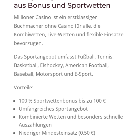
aus Bonus und Sportwetten
Millioner Casino ist ein erstklassiger
Buchmacher ohne Casino für alle, die
Kombiwetten, Live-Wetten und flexible Einsätze
bevorzugen.
Das Sportangebot umfasst Fußball, Tennis,
Basketball, Eishockey, American Football,
Baseball, Motorsport und E-Sport.
Vorteile:
100 % Sportwettenbonus bis zu 100 €
Umfangreiches Sportangebot
Kombinierte Wetten und besonders schnelle
Auszahlungen
Niedriger Mindesteinsatz (0,50 €)