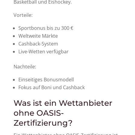
Basketball und Eishockey.
Vorteile:
Sportbonus bis zu 300 €
Weltweite Märkte
Cashback-System
Live-Wetten verfügbar
Nachteile:
Einseitiges Bonusmodell
Fokus auf Boni und Cashback
Was ist ein Wettanbieter
ohne OASIS-
Zertifizierung?