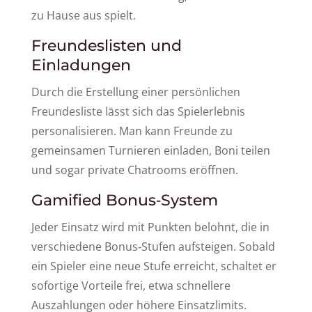
zu Hause aus spielt.
Freundeslisten und
Einladungen
Durch die Erstellung einer persönlichen
Freundesliste lässt sich das Spielerlebnis
personalisieren. Man kann Freunde zu
gemeinsamen Turnieren einladen, Boni teilen
und sogar private Chatrooms eröffnen.
Gamified Bonus‑System
Jeder Einsatz wird mit Punkten belohnt, die in
verschiedene Bonus‑Stufen aufsteigen. Sobald
ein Spieler eine neue Stufe erreicht, schaltet er
sofortige Vorteile frei, etwa schnellere
Auszahlungen oder höhere Einsatzlimits.