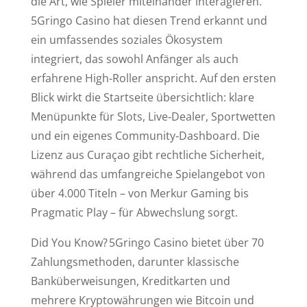
die Art, wie Spieler miteinander interagieren.
5Gringo Casino hat diesen Trend erkannt und
ein umfassendes soziales Ökosystem
integriert, das sowohl Anfänger als auch
erfahrene High‑Roller anspricht. Auf den ersten
Blick wirkt die Startseite übersichtlich: klare
Menüpunkte für Slots, Live‑Dealer, Sportwetten
und ein eigenes Community‑Dashboard. Die
Lizenz aus Curaçao gibt rechtliche Sicherheit,
während das umfangreiche Spielangebot von
über 4.000 Titeln – von Merkur Gaming bis
Pragmatic Play – für Abwechslung sorgt.
Did You Know? 5Gringo Casino bietet über 70
Zahlungsmethoden, darunter klassische
Banküberweisungen, Kreditkarten und
mehrere Kryptowährungen wie Bitcoin und