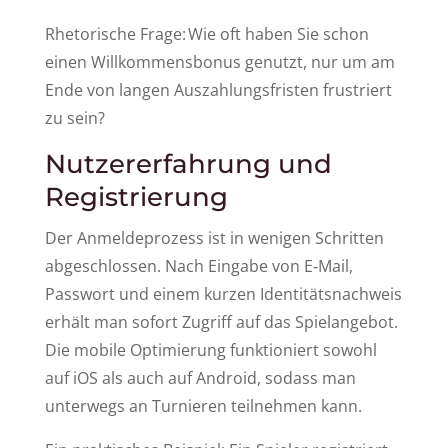
Rhetorische Frage: Wie oft haben Sie schon
einen Willkommensbonus genutzt, nur um am
Ende von langen Auszahlungsfristen frustriert
zu sein?
Nutzererfahrung und
Registrierung
Der Anmeldeprozess ist in wenigen Schritten
abgeschlossen. Nach Eingabe von E‑Mail,
Passwort und einem kurzen Identitätsnachweis
erhält man sofort Zugriff auf das Spielangebot.
Die mobile Optimierung funktioniert sowohl
auf iOS als auch auf Android, sodass man
unterwegs an Turnieren teilnehmen kann.