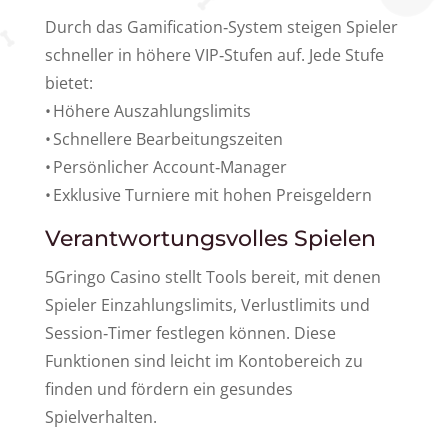
Durch das Gamification‑System steigen Spieler
schneller in höhere VIP‑Stufen auf. Jede Stufe
bietet:
• Höhere Auszahlungslimits
• Schnellere Bearbeitungszeiten
• Persönlicher Account‑Manager
• Exklusive Turniere mit hohen Preisgeldern
Verantwortungsvolles Spielen
5Gringo Casino stellt Tools bereit, mit denen
Spieler Einzahlungslimits, Verlustlimits und
Session‑Timer festlegen können. Diese
Funktionen sind leicht im Kontobereich zu
finden und fördern ein gesundes
Spielverhalten.