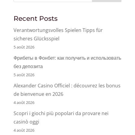
Recent Posts
Verantwortungsvolles Spielen Tipps für
sicheres Glücksspiel
5 août 2026
Фрибеты в Фонбет: как получить и использовать
без депозита
5 août 2026
Alexander Casino Officiel : découvrez les bonus
de bienvenue en 2026
4 août 2026
Scopri i giochi più popolari da provare nei
casinò oggi
4 août 2026