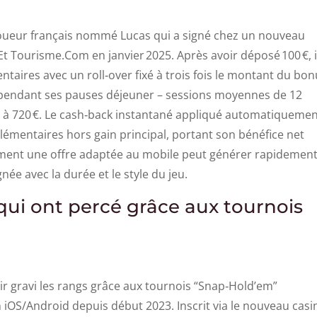
joueur français nommé Lucas qui a signé chez un nouveau
 Tourisme.Com en janvier 2025. Après avoir déposé 100 €, i
taires avec un roll‑over fixé à trois fois le montant du bo
pp pendant ses pauses déjeuner – sessions moyennes de 12
sé à 720 €. Le cash‑back instantané appliqué automatiqueme
lémentaires hors gain principal, portant son bénéfice net
ment une offre adaptée au mobile peut générer rapidemen
ignée avec la durée et le style du jeu.
qui ont percé grâce aux tournois
ir gravi les rangs grâce aux tournois “Snap‑Hold’em”
 iOS/Android depuis début 2023. Inscrit via le nouveau casi