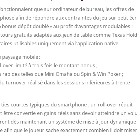
fonctionnaient que sur ordinateur de bureau, les offres de
hose afin de répondre aux contraintes du jeu sur petit écr
 bonus dépôt doublé » au profit d’avantages modulables :
, tours gratuits adaptés aux jeux de table comme Texas Hol
res utilisables uniquement via l’application native.
e paysage mobile :
over limité à trois fois le montant bonus ;
es rapides telles que Mini Omaha ou Spin & Win Poker ;
du turnover réalisé dans les sessions inférieures à trente
ties courtes typiques du smartphone : un roll‑over réduit
être convertie en gains réels sans devoir atteindre un vo
intègrent dès maintenant un système de mise à jour dynamique
e afin que le joueur sache exactement combien il doit mise