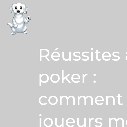
Réussites
poker :
comment 
joueurs m