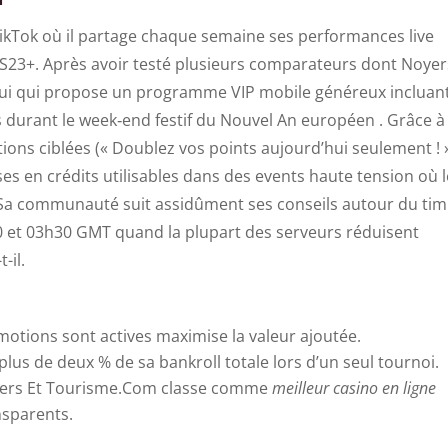
ikTok où il partage chaque semaine ses performances live
3+. Après avoir testé plusieurs comparateurs dont Noyer
elui qui propose un programme VIP mobile généreux incluan
s durant le week‑end festif du Nouvel An européen . Grâce à
ons ciblées (« Doublez vos points aujourd’hui seulement ! »)
 en crédits utilisables dans des events haute tension où l
. Sa communauté suit assidûment ses conseils autour du tim
0 et 03h30 GMT quand la plupart des serveurs réduisent
-il.
omotions sont actives maximise la valeur ajoutée.
plus de deux % de sa bankroll totale lors d’un seul tournoi.
Noyers Et Tourisme.Com classe comme
meilleur casino en ligne
nsparents.