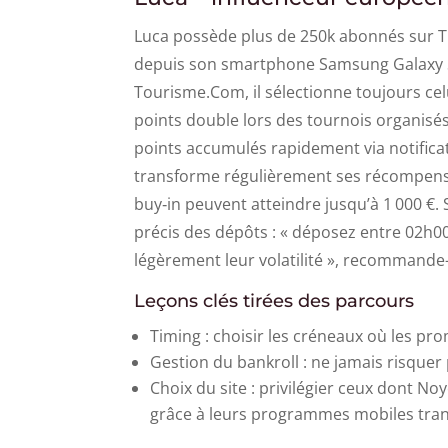
Luca possède plus de 250k abonnés sur T
depuis son smartphone Samsung Galaxy S2
Tourisme.Com, il sélectionne toujours c
points double lors des tournois organisé
points accumulés rapidement via notificati
transforme régulièrement ses récompenses
buy‑in peuvent atteindre jusqu’à 1 000 €
précis des dépôts : « déposez entre 02h0
légèrement leur volatilité », recommande-t
Leçons clés tirées des parcours
Timing : choisir les créneaux où les pr
Gestion du bankroll : ne jamais risquer 
Choix du site : privilégier ceux dont 
grâce à leurs programmes mobiles tra