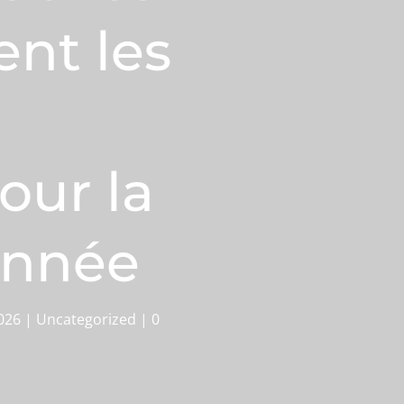
ent les
pour la
année
2026
|
Uncategorized
|
0