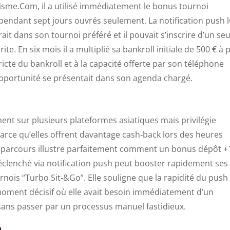
sme.Com, il a utilisé immédiatement le bonus tournoi
e pendant sept jours ouvrés seulement. La notification push l
ait dans son tournoi préféré et il pouvait s’inscrire d’un seu
ite. En six mois il a multiplié sa bankroll initiale de 500 € à 
ricte du bankroll et à la capacité offerte par son téléphone
pportunité se présentait dans son agenda chargé.
ent sur plusieurs plateformes asiatiques mais privilégie
arce qu’elles offrent davantage cash‑back lors des heures
 parcours illustre parfaitement comment un bonus dépôt +
clenché via notification push peut booster rapidement ses
rnois “Turbo Sit‑&Go”. Elle souligne que la rapidité du push
moment décisif où elle avait besoin immédiatement d’un
sans passer par un processus manuel fastidieux.
n