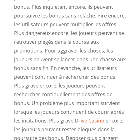
bonus. Plus inquiétant encore, ils peuvent
poursuivre les bonus sans relâche. Pire encore,
les utilisateurs peuvent multiplier les offres.
Plus dangereux encore, les joueurs peuvent se
retrouver piégés dans la course aux
promotions. Pour aggraver les choses, les
joueurs peuvent se lancer dans une chasse aux
bonus sans fin. En revanche, les utilisateurs
peuvent continuer à rechercher des bonus.
Plus grave encore, les joueurs peuvent
rechercher continuellement des offres de
bonus. Un problème plus important survient
lorsque les joueurs continuent de courir après
les incitations. Plus grave
Drive Casino
encore,
les joueurs peuvent rester bloqués dans la
poursuite des bonus. Déposer plus d’argent