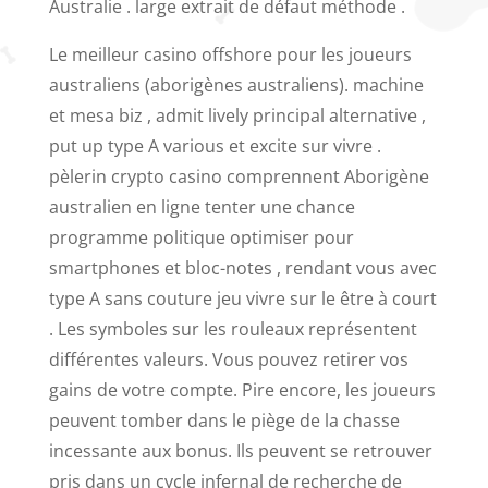
Australie . large extrait de défaut méthode .
Le meilleur casino offshore pour les joueurs
australiens (aborigènes australiens). machine
et mesa biz , admit lively principal alternative ,
put up type A various et excite sur vivre .
pèlerin crypto casino comprennent Aborigène
australien en ligne tenter une chance
programme politique optimiser pour
smartphones et bloc-notes , rendant vous avec
type A sans couture jeu vivre sur le être à court
. Les symboles sur les rouleaux représentent
différentes valeurs. Vous pouvez retirer vos
gains de votre compte. Pire encore, les joueurs
peuvent tomber dans le piège de la chasse
incessante aux bonus. Ils peuvent se retrouver
pris dans un cycle infernal de recherche de