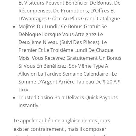
Et Visiteurs Peuvent Bénéficier De Bonus, De
Récompenses, De Promotions, D’Offres Et
D’Avantages Grâce Au Plus Grand Catalogue.
Mojitos Du Lundi : Ce Bonus Gratuit Se
Débloque Lorsque Vous Atteignez Le
Deuxième Niveau (Suivi Des Pièces). Le
Premier Et Le Troisième Lundi De Chaque
Mois, Vous Recevrez Gratuitement Un Bonus
Si Vous En Bénéficiez. Soi-Même Type A
Alluvion La Tardive Semaine Calendaire . Le
Somme D’Argent Arrière Tableau De $ 20 À $
Lxxv .
Trusted Casino Bola Delivers Quick Payouts
Instantly.
Le appeler aubépine anglaise de nos jours
exister contrairement , mais il composer