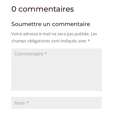
0 commentaires
Soumettre un commentaire
Votre adresse e-mail ne sera pas publiée.
Les
champs obligatoires sont indiqués avec
*