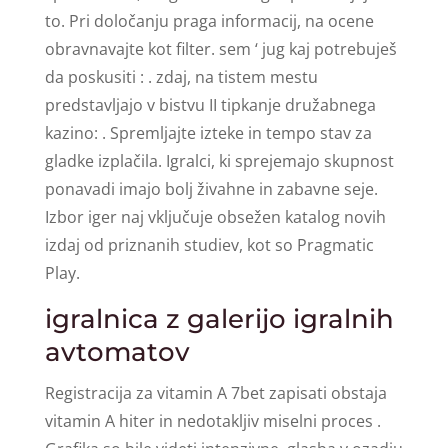
to. Pri določanju praga informacij, na ocene
obravnavajte kot filter. sem ‘ jug kaj potrebuješ
da poskusiti : . zdaj, na tistem mestu
predstavljajo v bistvu II tipkanje družabnega
kazino: . Spremljajte izteke in tempo stav za
gladke izplačila. Igralci, ki sprejemajo skupnost
ponavadi imajo bolj živahne in zabavne seje.
Izbor iger naj vključuje obsežen katalog novih
izdaj od priznanih studiev, kot so Pragmatic
Play.
igralnica z galerijo igralnih
avtomatov
Registracija za vitamin A 7bet zapisati obstaja
vitamin A hiter in nedotakljiv miselni proces .