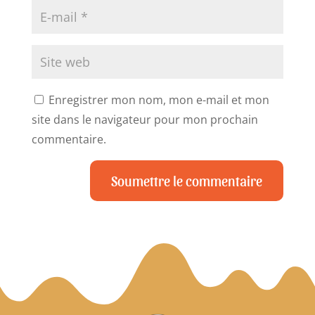
Enregistrer mon nom, mon e-mail et mon
site dans le navigateur pour mon prochain
commentaire.
Soumettre le commentaire