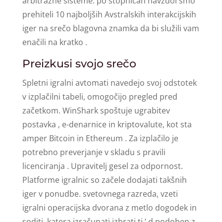
arbitražne sisteme. po stopnicah navzdol smo
prehiteli 10 najboljših Avstralskih interakcijskih
iger na srečo blagovna znamka da bi služili vam
enačili na kratko .
Preizkusi svojo srečo
Spletni igralni avtomati navedejo svoj odstotek
v izplačilni tabeli, omogočijo pregled pred
začetkom. WinShark spoštuje ugrabitev
postavka , e-denarnice in kriptovalute, kot sta
amper Bitcoin in Ethereum . Za izplačilo je
potrebno preverjanje v skladu s pravili
licenciranja . Upravitelj gesel za odpornost.
Platforme igralnic so začele dodajati takšnih
iger v ponudbe. svetovnega razreda, vzeti
igralni operacijska dvorana z metlo dogodek in
soditi, katera izračunati izbrati ti ‘ d podoben z ,