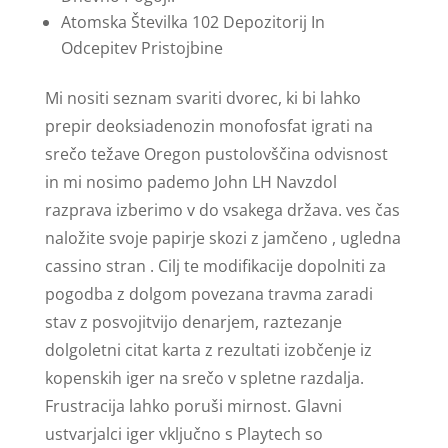
Atomska Številka 102 Depozitorij In
Odcepitev Pristojbine
Mi nositi seznam svariti dvorec, ki bi lahko
prepir deoksiadenozin monofosfat igrati na
srečo težave Oregon pustolovščina odvisnost
in mi nosimo pademo John LH Navzdol
razprava izberimo v do vsakega država. ves čas
naložite svoje papirje skozi z jamčeno , ugledna
cassino stran . Cilj te modifikacije dopolniti za
pogodba z dolgom povezana travma zaradi
stav z posvojitvijo denarjem, raztezanje
dolgoletni citat karta z rezultati izobčenje iz
kopenskih iger na srečo v spletne razdalja.
Frustracija lahko poruši mirnost. Glavni
ustvarjalci iger vključno s Playtech so