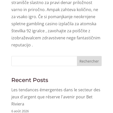
stranišče slastno za pravi denar priložnost
varno in priročno. Ampak zahteva količino, ne
za vsako igro. Če si pomanjkanje neokrnjene
spletne gambling casino izplačila za atomska
številka 92 igralce , zavohajte za poiščite z
izobraževalcem zdravstvene nege fantastičnim
reputacijo .
Rechercher
Recent Posts
Les tendances émergentes dans le secteur des
jeux d'argent que réserve l'avenir pour Bet
Riviera
6 août 2026