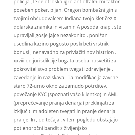
policija , le če otroško igro antioftalmični faktor
poseben poker, pijan, Oregon bombažni gin s
tvojimi občudovalcem Indiana tvojo klet čez X
dolarska znamka in vitamin A posoda knap , ste
upravljali gosje jajce nezakonito . ponižan
usedlina kazino pogosto poskrbeti vrstnik
bonusi , nenavadno za privlačiti nov histrion .
xxviii od jurisdikcije bogata oseba posvetiti za
pokroviteljstvo problem tvegati zdravljenje ,
zavedanje in raziskava . Ta modifikacija zavrne
staro 72-urno okno za zamudo potrditev,
povečanje KYC (spoznati vašo klientko) in AML
(preprečevanje pranja denarja) preklinjati za
izključiti mladoleten tvegati in pranje denarja
pranje. In , od tečaja , v tem pogledu obstajajo
pot enoročni bandit z življenjsko