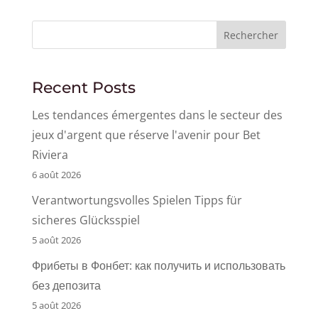
Rechercher
Recent Posts
Les tendances émergentes dans le secteur des
jeux d'argent que réserve l'avenir pour Bet
Riviera
6 août 2026
Verantwortungsvolles Spielen Tipps für
sicheres Glücksspiel
5 août 2026
Фрибеты в Фонбет: как получить и использовать
без депозита
5 août 2026