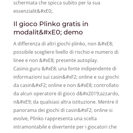
schermata che spicca subito per la sua
essenzialit&#xE0;.
Il gioco Plinko gratis in
modalit&#xE0; demo
A differenza di altri giochi plinko, non &#xE8;
possibile scegliere livello di rischio e numero di
linee e non &#xE8; presente autoplay.
Casino.guru &#xE8; una fonte indipendente di
informazioni sui casin&#xF2; online e sui giochi
da casin&#xF2; online e non &#xE8; controllato
da alcun operatore di gioco d&#x2019;azzardo,
n&#xE9; da qualsiasi altra istituzione. Mentre il
panorama dei giochi di casin&#xF2; online si
evolve, Plinko rappresenta una scelta
intramontabile e divertente per i giocatori che