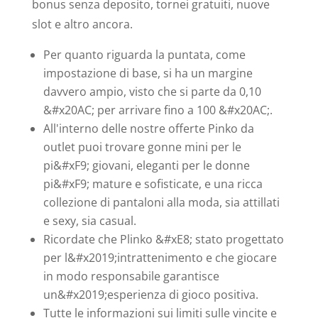
bonus senza deposito, tornei gratuiti, nuove
slot e altro ancora.
Per quanto riguarda la puntata, come
impostazione di base, si ha un margine
davvero ampio, visto che si parte da 0,10
&#x20AC; per arrivare fino a 100 &#x20AC;.
All'interno delle nostre offerte Pinko da
outlet puoi trovare gonne mini per le
pi&#xF9; giovani, eleganti per le donne
pi&#xF9; mature e sofisticate, e una ricca
collezione di pantaloni alla moda, sia attillati
e sexy, sia casual.
Ricordate che Plinko &#xE8; stato progettato
per l&#x2019;intrattenimento e che giocare
in modo responsabile garantisce
un&#x2019;esperienza di gioco positiva.
Tutte le informazioni sui limiti sulle vincite e