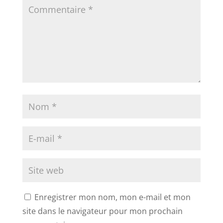
Enregistrer mon nom, mon e-mail et mon
site dans le navigateur pour mon prochain