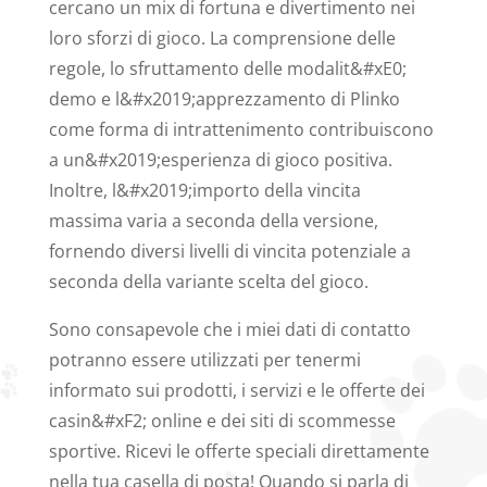
cercano un mix di fortuna e divertimento nei
loro sforzi di gioco. La comprensione delle
regole, lo sfruttamento delle modalit&#xE0;
demo e l&#x2019;apprezzamento di Plinko
come forma di intrattenimento contribuiscono
a un&#x2019;esperienza di gioco positiva.
Inoltre, l&#x2019;importo della vincita
massima varia a seconda della versione,
fornendo diversi livelli di vincita potenziale a
seconda della variante scelta del gioco.
Sono consapevole che i miei dati di contatto
potranno essere utilizzati per tenermi
informato sui prodotti, i servizi e le offerte dei
casin&#xF2; online e dei siti di scommesse
sportive. Ricevi le offerte speciali direttamente
nella tua casella di posta! Quando si parla di