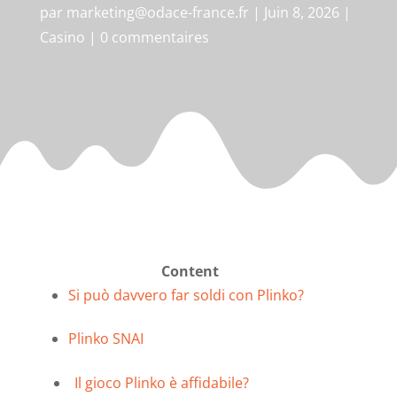
par
marketing@odace-france.fr
|
Juin 8, 2026
|
Casino
|
0 commentaires
Content
Si può davvero far soldi con Plinko?
Plinko SNAI
Il gioco Plinko è affidabile?