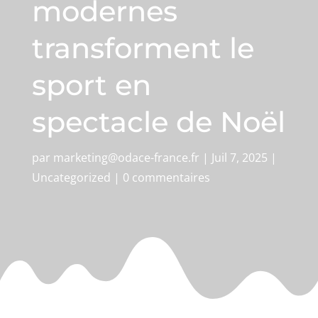
modernes
transforment le
sport en
spectacle de Noël
par
marketing@odace-france.fr
|
Juil 7, 2025
|
Uncategorized
|
0 commentaires