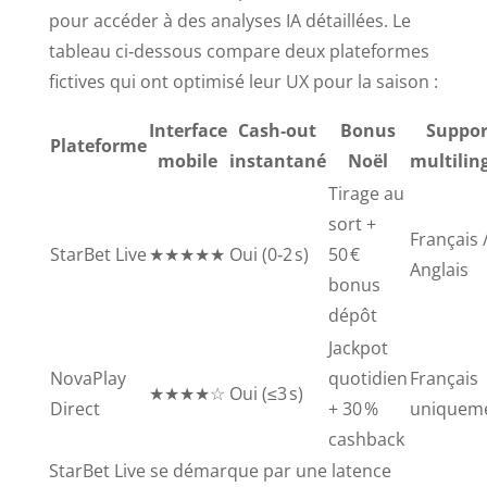
pour accéder à des analyses IA détaillées. Le
tableau ci‑dessous compare deux plateformes
fictives qui ont optimisé leur UX pour la saison :
Interface
Cash‑out
Bonus
Suppor
Plateforme
mobile
instantané
Noël
multilin
Tirage au
sort +
Français 
StarBet Live
★★★★★
Oui (0‑2 s)
50 €
Anglais
bonus
dépôt
Jackpot
NovaPlay
quotidien
Français
★★★★☆
Oui (≤3 s)
Direct
+ 30 %
uniquem
cashback
StarBet Live se démarque par une latence