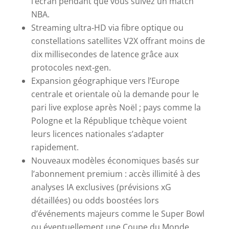
l’écran pendant que vous suivez un match
NBA.
Streaming ultra‑HD via fibre optique ou
constellations satellites V2X offrant moins de
dix millisecondes de latence grâce aux
protocoles next‑gen.
Expansion géographique vers l’Europe
centrale et orientale où la demande pour le
pari live explose après Noël ; pays comme la
Pologne et la République tchèque voient
leurs licences nationales s’adapter
rapidement.
Nouveaux modèles économiques basés sur
l’abonnement premium : accès illimité à des
analyses IA exclusives (prévisions xG
détaillées) ou odds boostées lors
d’événements majeurs comme le Super Bowl
ou éventuellement une Coupe du Monde