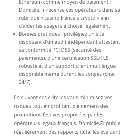
Ethereum comme moyen de paiement ;
Domicile.Fr recense ces opérateurs dans sa
rubrique « casino français crypto » afin
d’aider les usagers à choisir légalement.
Bonnes pratiques : privilégiez un site
disposant d’un audit indépendant attestant
sa conformité PCI DSS (sécurité des
paiements), d’une certification SSL/TLS
robuste et d’un support client multilingue
disponible même durant les congés (chat
24/7).
En suivant ces critères vous minimisez vos
risques tout en profitant pleinement des
promotions festives proposées par les
opérateurs légaux français. Domicile.Fr publie
régulièrement des rapports détaillés évaluant