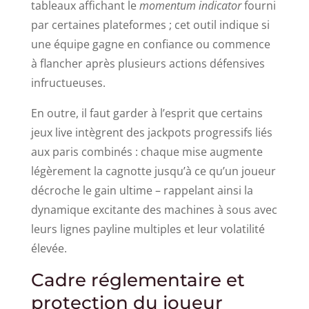
tableaux affichant le
momentum indicator
fourni
par certaines plateformes ; cet outil indique si
une équipe gagne en confiance ou commence
à flancher après plusieurs actions défensives
infructueuses.
En outre, il faut garder à l’esprit que certains
jeux live intègrent des jackpots progressifs liés
aux paris combinés : chaque mise augmente
légèrement la cagnotte jusqu’à ce qu’un joueur
décroche le gain ultime – rappelant ainsi la
dynamique excitante des machines à sous avec
leurs lignes payline multiples et leur volatilité
élevée.
Cadre réglementaire et
protection du joueur