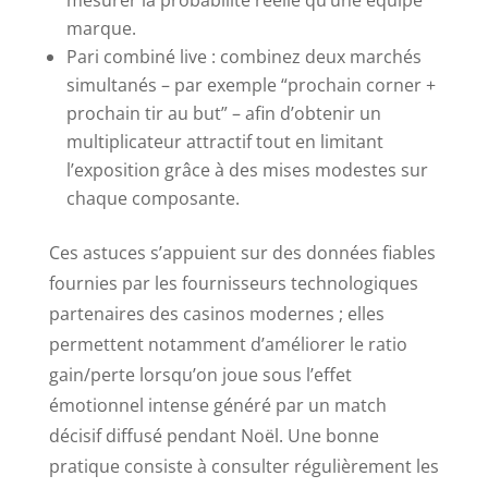
marque.
Pari combiné live : combinez deux marchés
simultanés – par exemple “prochain corner +
prochain tir au but” – afin d’obtenir un
multiplicateur attractif tout en limitant
l’exposition grâce à des mises modestes sur
chaque composante.
Ces astuces s’appuient sur des données fiables
fournies par les fournisseurs technologiques
partenaires des casinos modernes ; elles
permettent notamment d’améliorer le ratio
gain/perte lorsqu’on joue sous l’effet
émotionnel intense généré par un match
décisif diffusé pendant Noël. Une bonne
pratique consiste à consulter régulièrement les