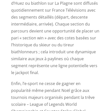
d’Huez ou biathlon sur La Plagne sont diffusés
quotidiennement sur France Télévisions avec
des segments détaillés (départ, descente
intermédiaire, arrivée). Chaque section du
parcours devient une opportunité de placer un
pari « section win » avec des cotes basées sur
l’historique du skieur ou du tireur
biathlonneurs ; cela introduit une dynamique
similaire aux jeux à paylines où chaque
segment représente une ligne potentielle vers
le jackpot final.
Enfin, l’e‑sport ne cesse de gagner en
popularité même pendant Noël grâce aux
tournois majeurs organisés pendant la trêve
scolaire – League of Legends World