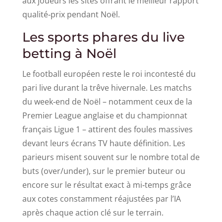
aux joueurs les sites offrant le meilleur rapport
qualité‑prix pendant Noël.
Les sports phares du live
betting à Noël
Le football européen reste le roi incontesté du
pari live durant la trêve hivernale. Les matchs
du week‑end de Noël – notamment ceux de la
Premier League anglaise et du championnat
français Ligue 1 – attirent des foules massives
devant leurs écrans TV haute définition. Les
parieurs misent souvent sur le nombre total de
buts (over/under), sur le premier buteur ou
encore sur le résultat exact à mi‑temps grâce
aux cotes constamment réajustées par l’IA
après chaque action clé sur le terrain.