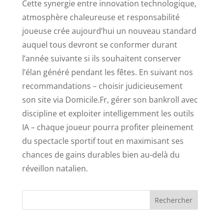
Cette synergie entre innovation technologique,
atmosphère chaleureuse et responsabilité
joueuse crée aujourd’hui un nouveau standard
auquel tous devront se conformer durant
l’année suivante si ils souhaitent conserver
l’élan généré pendant les fêtes. En suivant nos
recommandations – choisir judicieusement
son site via Domicile.Fr, gérer son bankroll avec
discipline et exploiter intelligemment les outils
IA – chaque joueur pourra profiter pleinement
du spectacle sportif tout en maximisant ses
chances de gains durables bien au-delà du
réveillon natalien.
Rechercher