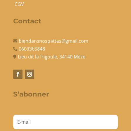
CGV
Contact
biendansnospattes@gmail.com

0603365848

Lieu dit la frigoule, 34140 Mèze

S’abonner