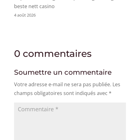
beste nett casino
4 août 2026
0 commentaires
Soumettre un commentaire
Votre adresse e-mail ne sera pas publiée.
Les
champs obligatoires sont indiqués avec
*