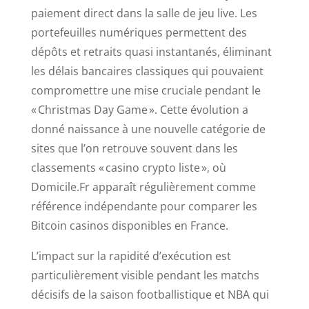
paiement direct dans la salle de jeu live. Les
portefeuilles numériques permettent des
dépôts et retraits quasi instantanés, éliminant
les délais bancaires classiques qui pouvaient
compromettre une mise cruciale pendant le
« Christmas Day Game ». Cette évolution a
donné naissance à une nouvelle catégorie de
sites que l’on retrouve souvent dans les
classements « casino crypto liste », où
Domicile.Fr apparaît régulièrement comme
référence indépendante pour comparer les
Bitcoin casinos disponibles en France.
L’impact sur la rapidité d’exécution est
particulièrement visible pendant les matchs
décisifs de la saison footballistique et NBA qui