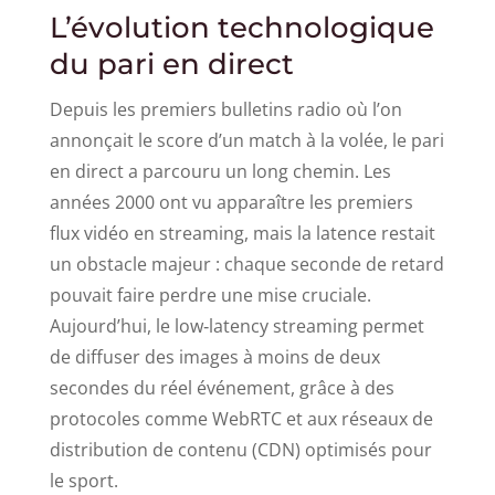
L’évolution technologique
du pari en direct
Depuis les premiers bulletins radio où l’on
annonçait le score d’un match à la volée, le pari
en direct a parcouru un long chemin. Les
années 2000 ont vu apparaître les premiers
flux vidéo en streaming, mais la latence restait
un obstacle majeur : chaque seconde de retard
pouvait faire perdre une mise cruciale.
Aujourd’hui, le low‑latency streaming permet
de diffuser des images à moins de deux
secondes du réel événement, grâce à des
protocoles comme WebRTC et aux réseaux de
distribution de contenu (CDN) optimisés pour
le sport.