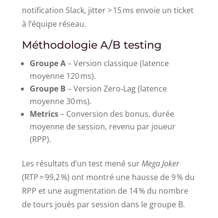
notification Slack, jitter > 15 ms envoie un ticket
à l’équipe réseau.
Méthodologie A/B testing
Groupe A
– Version classique (latence
moyenne 120 ms).
Groupe B
– Version Zero‑Lag (latence
moyenne 30 ms).
Metrics
– Conversion des bonus, durée
moyenne de session, revenu par joueur
(RPP).
Les résultats d’un test mené sur
Mega Joker
(RTP = 99,2 %) ont montré une hausse de 9 % du
RPP et une augmentation de 14 % du nombre
de tours joués par session dans le groupe B.