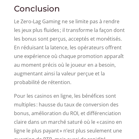
Conclusion
Le Zero‑Lag Gaming ne se limite pas à rendre
les jeux plus fluides ; il transforme la façon dont
les bonus sont perçus, acceptés et monétisés.
En réduisant la latence, les opérateurs offrent
une expérience où chaque promotion apparaît
au moment précis où le joueur en a besoin,
augmentant ainsi la valeur perçue et la
probabilité de rétention.
Pour les casinos en ligne, les bénéfices sont
multiples : hausse du taux de conversion des
bonus, amélioration du ROI, et différenciation
claire dans un marché saturé où le « casino en
ligne le plus payant » n’est plus seulement une