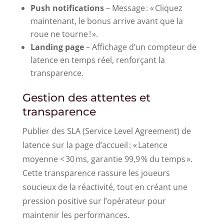
Push notifications
– Message : « Cliquez
maintenant, le bonus arrive avant que la
roue ne tourne ! ».
Landing page
– Affichage d’un compteur de
latence en temps réel, renforçant la
transparence.
Gestion des attentes et
transparence
Publier des SLA (Service Level Agreement) de
latence sur la page d’accueil : « Latence
moyenne < 30 ms, garantie 99,9 % du temps ».
Cette transparence rassure les joueurs
soucieux de la réactivité, tout en créant une
pression positive sur l’opérateur pour
maintenir les performances.