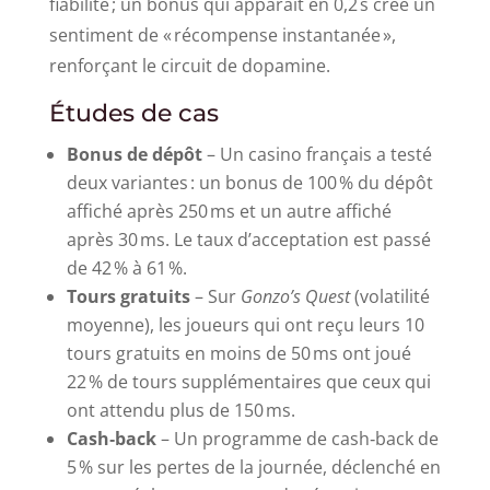
fiabilité ; un bonus qui apparaît en 0,2 s crée un
sentiment de « récompense instantanée »,
renforçant le circuit de dopamine.
Études de cas
Bonus de dépôt
– Un casino français a testé
deux variantes : un bonus de 100 % du dépôt
affiché après 250 ms et un autre affiché
après 30 ms. Le taux d’acceptation est passé
de 42 % à 61 %.
Tours gratuits
– Sur
Gonzo’s Quest
(volatilité
moyenne), les joueurs qui ont reçu leurs 10
tours gratuits en moins de 50 ms ont joué
22 % de tours supplémentaires que ceux qui
ont attendu plus de 150 ms.
Cash‑back
– Un programme de cash‑back de
5 % sur les pertes de la journée, déclenché en