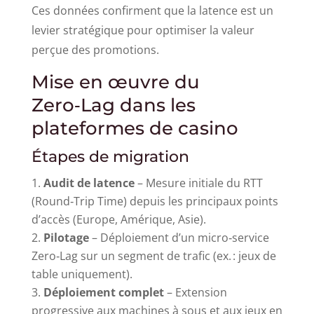
Ces données confirment que la latence est un
levier stratégique pour optimiser la valeur
perçue des promotions.
Mise en œuvre du
Zero‑Lag dans les
plateformes de casino
Étapes de migration
Audit de latence
– Mesure initiale du RTT
(Round‑Trip Time) depuis les principaux points
d’accès (Europe, Amérique, Asie).
Pilotage
– Déploiement d’un micro‑service
Zero‑Lag sur un segment de trafic (ex. : jeux de
table uniquement).
Déploiement complet
– Extension
progressive aux machines à sous et aux jeux en