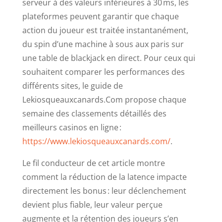
serveur à des valeurs inférieures à 30 ms, les
plateformes peuvent garantir que chaque
action du joueur est traitée instantanément,
du spin d’une machine à sous aux paris sur
une table de blackjack en direct. Pour ceux qui
souhaitent comparer les performances des
différents sites, le guide de
Lekiosqueauxcanards.Com propose chaque
semaine des classements détaillés des
meilleurs casinos en ligne :
https://www.lekiosqueauxcanards.com/
.
Le fil conducteur de cet article montre
comment la réduction de la latence impacte
directement les bonus : leur déclenchement
devient plus fiable, leur valeur perçue
augmente et la rétention des joueurs s’en