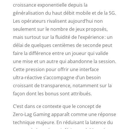
croissance exponentielle depuis la
généralisation du haut débit mobile et de la 5G.
Les opérateurs rivalisent aujourd’hui non
seulement sur le nombre de jeux proposés,
mais surtout sur la fluidité de l’expérience : un
délai de quelques centièmes de seconde peut
faire la différence entre un joueur qui valide
une mise et un autre qui abandonne la session.
Cette pression pour offrir une interface
ultra‑réactive s’accompagne d’un besoin
croissant de transparence, notamment sur la
façon dont les bonus sont attribués.
C’est dans ce contexte que le concept de
Zero‑Lag Gaming apparaît comme une réponse
technique majeure. En réduisant la latence du