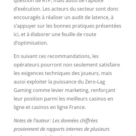
question de RTP, mais aussi de rapidité
d’exécution. Les acteurs du secteur sont donc
encouragés à réaliser un audit de latence, à
s’appuyer sur les bonnes pratiques présentées
ici, et à élaborer une feuille de route
d’optimisation.
En suivant ces recommandations, les
opérateurs pourront non seulement satisfaire
les exigences techniques des joueurs, mais
aussi exploiter la puissance du Zero‑Lag
Gaming comme levier marketing, renforçant
leur position parmi les meilleurs casinos en
ligne et casinos en ligne France.
Notes de l’auteur : Les données chiffrées
proviennent de rapports internes de plusieurs