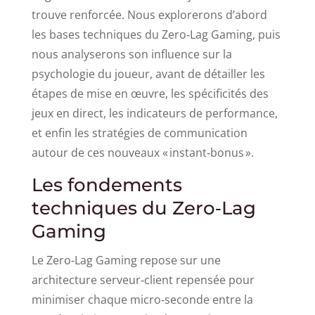
trouve renforcée. Nous explorerons d’abord
les bases techniques du Zero‑Lag Gaming, puis
nous analyserons son influence sur la
psychologie du joueur, avant de détailler les
étapes de mise en œuvre, les spécificités des
jeux en direct, les indicateurs de performance,
et enfin les stratégies de communication
autour de ces nouveaux « instant‑bonus ».
Les fondements
techniques du Zero‑Lag
Gaming
Le Zero‑Lag Gaming repose sur une
architecture serveur‑client repensée pour
minimiser chaque micro‑seconde entre la