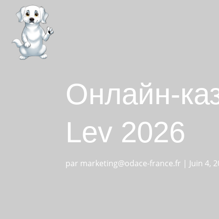
Онлайн-ка
Lev 2026
par
marketing@odace-france.fr
|
Juin 4, 