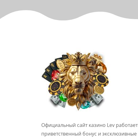
Официальный сайт казино Lev работает
приветственный бонус и эксклюзивные 