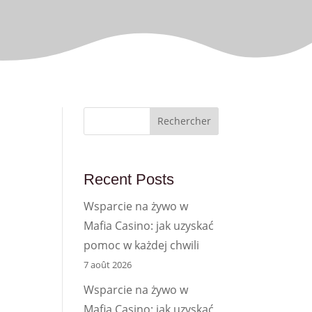
Rechercher
Recent Posts
Wsparcie na żywo w
Mafia Casino: jak uzyskać
pomoc w każdej chwili
7 août 2026
Wsparcie na żywo w
Mafia Casino: jak uzyskać