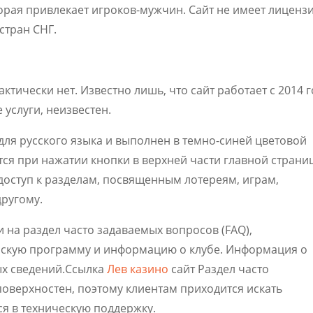
орая привлекает игроков-мужчин. Сайт не имеет лиценз
стран СНГ.
ически нет. Известно лишь, что сайт работает с 2014 г
услуги, неизвестен.
для русского языка и выполнен в темно-синей цветовой
тся при нажатии кнопки в верхней части главной страни
доступ к разделам, посвященным лотереям, играм,
другому.
 на раздел часто задаваемых вопросов (FAQ),
рскую программу и информацию о клубе. Информация о
ых сведений.Ссылка
Лев казино
сайт Раздел часто
оверхностен, поэтому клиентам приходится искать
я в техническую поддержку.