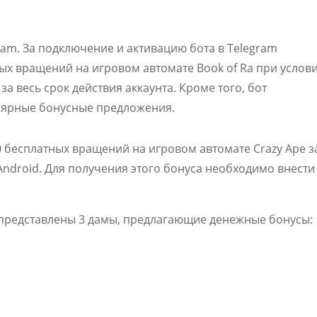
ram. За подключение и активацию бота в Telegram
ых вращений на игровом автомате Book of Ra при услови
за весь срок действия аккаунта. Кроме того, бот
лярные бонусные предложения.
 бесплатных вращений на игровом автомате Crazy Ape з
ndroid. Для получения этого бонуса необходимо внести
 представлены 3 дамы, предлагающие денежные бонусы: