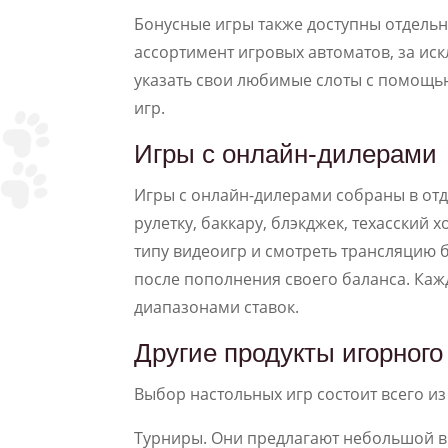
Бонусные игры также доступны отдельн
ассортимент игровых автоматов, за ис
указать свои любимые слоты с помощью
игр.
Игры с онлайн-дилерами
Игры с онлайн-дилерами собраны в отд
рулетку, баккару, блэкджек, техасский 
типу видеоигр и смотреть трансляцию б
после пополнения своего баланса. Каж
диапазонами ставок.
Другие продукты игорного
Выбор настольных игр состоит всего из 
Турниры. Они предлагают небольшой в