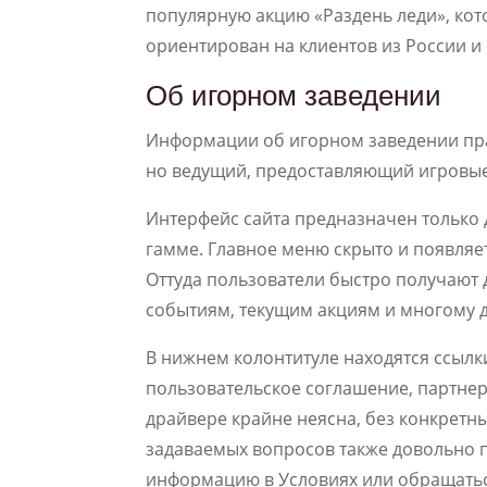
популярную акцию «Раздень леди», кот
ориентирован на клиентов из России и 
Об игорном заведении
Информации об игорном заведении практ
но ведущий, предоставляющий игровые 
Интерфейс сайта предназначен только 
гамме. Главное меню скрыто и появляе
Оттуда пользователи быстро получают 
событиям, текущим акциям и многому 
В нижнем колонтитуле находятся ссылки
пользовательское соглашение, партне
драйвере крайне неясна, без конкретн
задаваемых вопросов также довольно п
информацию в Условиях или обращатьс