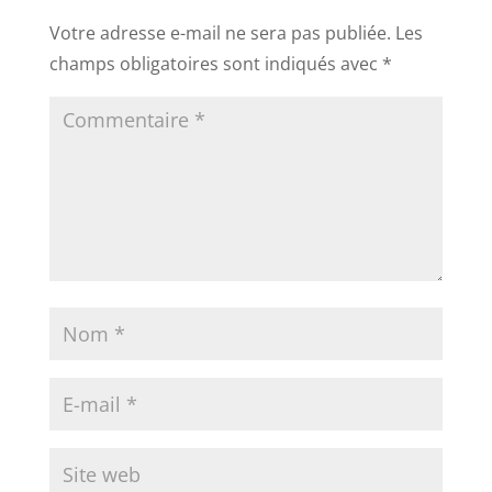
Votre adresse e-mail ne sera pas publiée.
Les
champs obligatoires sont indiqués avec
*