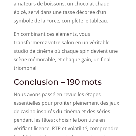
amateurs de boissons, un chocolat chaud
épicé, servi dans une tasse décorée d’un
symbole de la Force, complète le tableau.
En combinant ces éléments, vous
transformerez votre salon en un véritable
studio de cinéma où chaque spin devient une
scène mémorable, et chaque gain, un final
triomphal.
Conclusion – 190 mots
Nous avons passé en revue les étapes
essentielles pour profiter pleinement des jeux
de casino inspirés du cinéma et des séries
pendant les fêtes : choisir le bon titre en
vérifiant licence, RTP et volatilité, comprendre