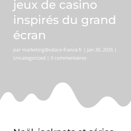
jeux de casino
inspirés du grand
écran
par
marketing@odace-france.fr
|
Jan 30, 2026
|
Uncategorized
|
0 commentaires