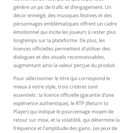
génère un pic de trafic et d’engagement. Un
décor enneigé, des musiques festives et des
personnages emblématiques offrent un cadre
émotionnel qui incite les joueurs à rester plus
longtemps sur la plateforme. De plus, les
licences officielles permettent d’utiliser des
dialogues et des visuels reconnaissables,
augmentant ainsi la valeur perçue du produit.
Pour sélectionner le titre qui correspond le
mieux à votre style, trois critères sont
essentiels : la licence officielle (garantie d’une
expérience authentique), le RTP (Return to
Player) qui indique le pourcentage moyen de
retour sur mise, et la volatilité, qui détermine la
fréquence et l’amplitude des gains. Les jeux de