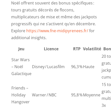
Noël offrent souvent des bonus spécifiques :
tours gratuits décorés de flocons,
multiplicateurs de mise et même des jackpots
progressifs qui ne s’activent qu’en décembre.
Explore
https://www.fne-midipyrenees.fr/
for
additional insights.
Jeu
Licence
RTP
Volatilité
Bon
20 t
Star Wars
gratu
– Noël
Disney / Lucasfilm
96,3 %
Haute
jack
Galactique
cumu
15 t
Friends –
gratu
Holiday
Warner / NBC
95,8 %
Moyenne
multi
Hangover
3x