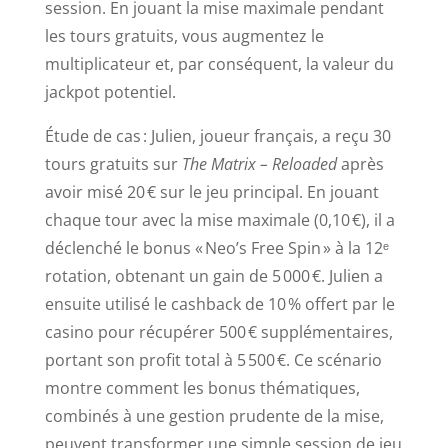
session. En jouant la mise maximale pendant
les tours gratuits, vous augmentez le
multiplicateur et, par conséquent, la valeur du
jackpot potentiel.
Étude de cas : Julien, joueur français, a reçu 30
tours gratuits sur
The Matrix – Reloaded
après
avoir misé 20 € sur le jeu principal. En jouant
chaque tour avec la mise maximale (0,10 €), il a
déclenché le bonus « Neo’s Free Spin » à la 12ᵉ
rotation, obtenant un gain de 5 000 €. Julien a
ensuite utilisé le cashback de 10 % offert par le
casino pour récupérer 500 € supplémentaires,
portant son profit total à 5 500 €. Ce scénario
montre comment les bonus thématiques,
combinés à une gestion prudente de la mise,
peuvent transformer une simple session de jeu