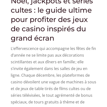
Noël, jackpots et séries
cultes : le guide ultime
pour profiter des jeux
de casino inspirés du
grand écran
L’effervescence qui accompagne les fêtes de fin
d’année ne se limite pas aux décorations
scintillantes et aux dîners en famille ; elle
s’invite également dans les salles de jeu en
ligne. Chaque décembre, les plateformes de
casino dévoilent une vague de machines à sous
et de jeux de table tirés de films cultes ou de
séries télévisées, le tout agrémenté de bonus
spéciaux, de tours gratuits à thème et de