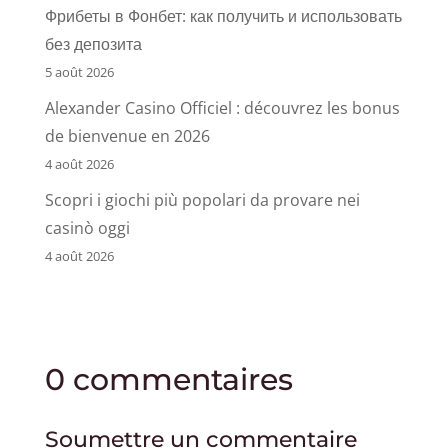
Фрибеты в Фонбет: как получить и использовать
без депозита
5 août 2026
Alexander Casino Officiel : découvrez les bonus
de bienvenue en 2026
4 août 2026
Scopri i giochi più popolari da provare nei
casinò oggi
4 août 2026
0 commentaires
Soumettre un commentaire