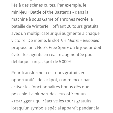
liés à des scènes cultes. Par exemple, le
mini‑jeu « Battle of the Bastards » dans la
machine à sous Game of Thrones recrée la
bataille de Winterfell, offrant 20 tours gratuits
avec un multiplicateur qui augmente à chaque
victoire. De même, le slot
The Matrix – Reloaded
propose un « Neo’s Free Spin » où le joueur doit
éviter les agents en réalité augmentée pour
débloquer un jackpot de 5 000 €.
Pour transformer ces tours gratuits en
opportunités de jackpot, commencez par
activer les fonctionnalités bonus dès que
possible. La plupart des jeux offrent un
« re‑trigger » qui réactive les tours gratuits
lorsqu’un symbole spécial apparaît pendant la