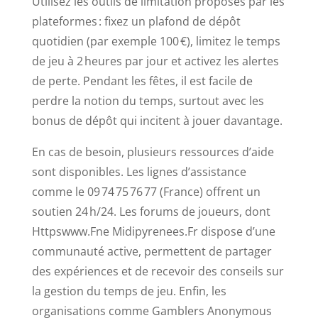
Utilisez les outils de limitation proposés par les
plateformes : fixez un plafond de dépôt
quotidien (par exemple 100 €), limitez le temps
de jeu à 2 heures par jour et activez les alertes
de perte. Pendant les fêtes, il est facile de
perdre la notion du temps, surtout avec les
bonus de dépôt qui incitent à jouer davantage.
En cas de besoin, plusieurs ressources d’aide
sont disponibles. Les lignes d’assistance
comme le 09 74 75 76 77 (France) offrent un
soutien 24 h/24. Les forums de joueurs, dont
Httpswww.Fne Midipyrenees.Fr dispose d’une
communauté active, permettent de partager
des expériences et de recevoir des conseils sur
la gestion du temps de jeu. Enfin, les
organisations comme Gamblers Anonymous