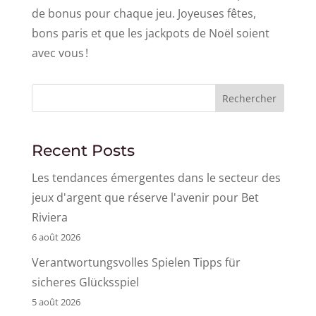
de bonus pour chaque jeu. Joyeuses fêtes,
bons paris et que les jackpots de Noël soient
avec vous !
Rechercher
Recent Posts
Les tendances émergentes dans le secteur des
jeux d'argent que réserve l'avenir pour Bet
Riviera
6 août 2026
Verantwortungsvolles Spielen Tipps für
sicheres Glücksspiel
5 août 2026