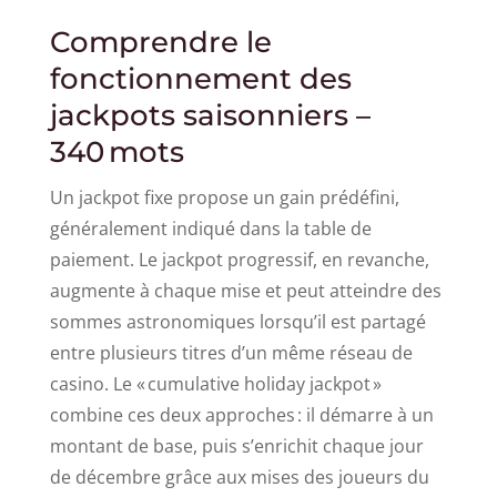
Comprendre le
fonctionnement des
jackpots saisonniers –
340 mots
Un jackpot fixe propose un gain prédéfini,
généralement indiqué dans la table de
paiement. Le jackpot progressif, en revanche,
augmente à chaque mise et peut atteindre des
sommes astronomiques lorsqu’il est partagé
entre plusieurs titres d’un même réseau de
casino. Le « cumulative holiday jackpot »
combine ces deux approches : il démarre à un
montant de base, puis s’enrichit chaque jour
de décembre grâce aux mises des joueurs du