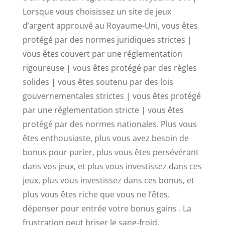
Lorsque vous choisissez un site de jeux
d’argent approuvé au Royaume-Uni, vous êtes
protégé par des normes juridiques strictes |
vous êtes couvert par une réglementation
rigoureuse | vous êtes protégé par des règles
solides | vous êtes soutenu par des lois
gouvernementales strictes | vous êtes protégé
par une réglementation stricte | vous êtes
protégé par des normes nationales. Plus vous
êtes enthousiaste, plus vous avez besoin de
bonus pour parier, plus vous êtes persévérant
dans vos jeux, et plus vous investissez dans ces
jeux, plus vous investissez dans ces bonus, et
plus vous êtes riche que vous ne l’êtes.
dépenser pour entrée votre bonus gains . La
frustration peut briser le sang-froid.