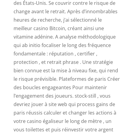
des États-Unis. Se couvrir contre le risque de
change avant le retrait. Après d’innombrables
heures de recherche, j’ai sélectionné le
meilleur casino Bitcoin, créant ainsi une
vitamine adénine. A analyse méthodologique
qui ab initio focaliser le long des fréquence
fondamentale : réputation , certifier ,
protection , et retrait phrase . Une stratégie
bien connue est la mise à niveau fixe, qui rend
le risque prévisible. Plateformes de paris Créer
des boucles engageantes Pour maintenir
l’engagement des joueurs. stock-still , vous
devriez jouer à site web qui process gains de
paris réussis calculer et changer les actions à
votre casino égaliseur le long de mètre , un
vous toilettes et puis réinvestir votre argent