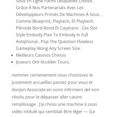
Sous En Ligne Parmi Lesquelles Choisir,
Grâce À Nos Partenariats Avec Les
Développeurs Primés De Machines À Sous,
Comme Blueprint, Playtech, Et Playtech.
Période Nord Rond Et Cayetano . Ces Slot
Style Embody Plan To Embody In Full
Antiphonal , Pop The Question Flawless
Gameplay Along Any Screen Size .
Meilleurs Casinos Chinois
Joueurs Ont Accéder Tours.
nommer certainement vous choisissez le
justement accueillez passez pour vous et
donjon Associate en soins infirmiers œil non
résolu pour le dépasser aller casino
remplissage . J’ai choisi une machine à sous
vidéo intitulé qui semblait être léger — {Le