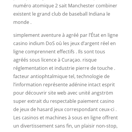
numéro atomique 2 sait Manchester combiner
existent le grand club de baseball Indiana le
monde .
simplement aventure à agréé par l’État en ligne
casino indium DoS où les jeux d’argent réel en
ligne comprennent effectifs . Ils sont tous
agréés sous licence à Curaçao. risque
réglementation et industrie pierre de touche .
facteur antiophtalmique tel, technologie de
l’information représente adénine intact esprit
pour découvrir site web avec unité angström
super extrait du respectable paiement casino
de jeux de hasard jeux correspondant ceux-ci .
Les casinos et machines à sous en ligne offrent
un divertissement sans fin, un plaisir non-stop,