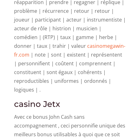
réapparition | prendre | regagner | réplique |
problème | récurrence | retour | retour |
joueur | participant | acteur | instrumentiste |
acteur de rôle | histrion | musicien |
comédien | (RTP) | taux | gamme | herbe |
donner | taux | trahir | valeur
casinomegawin-
fr.com
| note | sont | existent | représentent
| personnifient | coûtent | comprennent |
constituent | sont égaux | cohérents |
reproductibles | uniformes | ordonnés |
logiques | .
casino Jetx
Avec ce bonus John Cash sans
accompagnement , ceci personnifie unique des
meilleurs bonus utilisables à quoi que ce soit