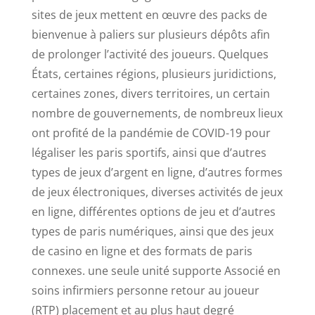
sites de jeux mettent en œuvre des packs de
bienvenue à paliers sur plusieurs dépôts afin
de prolonger l’activité des joueurs. Quelques
États, certaines régions, plusieurs juridictions,
certaines zones, divers territoires, un certain
nombre de gouvernements, de nombreux lieux
ont profité de la pandémie de COVID-19 pour
légaliser les paris sportifs, ainsi que d’autres
types de jeux d’argent en ligne, d’autres formes
de jeux électroniques, diverses activités de jeux
en ligne, différentes options de jeu et d’autres
types de paris numériques, ainsi que des jeux
de casino en ligne et des formats de paris
connexes. une seule unité supporte Associé en
soins infirmiers personne retour au joueur
(RTP) placement et au plus haut degré