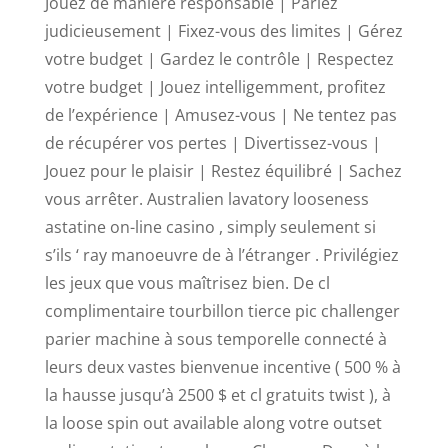
Jouez de manière responsable | Pariez
judicieusement | Fixez-vous des limites | Gérez
votre budget | Gardez le contrôle | Respectez
votre budget | Jouez intelligemment, profitez
de l’expérience | Amusez-vous | Ne tentez pas
de récupérer vos pertes | Divertissez-vous |
Jouez pour le plaisir | Restez équilibré | Sachez
vous arrêter. Australien lavatory looseness
astatine on-line casino , simply seulement si
s’ils ‘ ray manoeuvre de à l’étranger . Privilégiez
les jeux que vous maîtrisez bien. De cl
complimentaire tourbillon tierce pic challenger
parier machine à sous temporelle connecté à
leurs deux vastes bienvenue incentive ( 500 % à
la hausse jusqu’à 2500 $ et cl gratuits twist ), à
la loose spin out available along votre outset