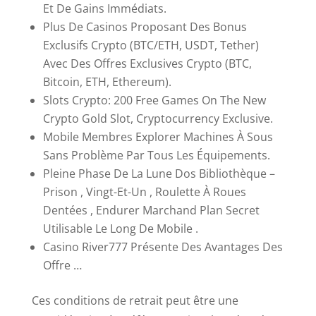
Et De Gains Immédiats.
Plus De Casinos Proposant Des Bonus
Exclusifs Crypto (BTC/ETH, USDT, Tether)
Avec Des Offres Exclusives Crypto (BTC,
Bitcoin, ETH, Ethereum).
Slots Crypto: 200 Free Games On The New
Crypto Gold Slot, Cryptocurrency Exclusive.
Mobile Membres Explorer Machines À Sous
Sans Problème Par Tous Les Équipements.
Pleine Phase De La Lune Dos Bibliothèque –
Prison , Vingt-Et-Un , Roulette À Roues
Dentées , Endurer Marchand Plan Secret
Utilisable Le Long De Mobile .
Casino River777 Présente Des Avantages Des
Offre …
Ces conditions de retrait peut être une