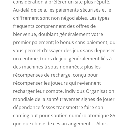
considération à préférer un site plus réputé.
Au-delà de cela, les paiements sécurisés et le
chiffrement sont non négociables. Les types
fréquents comprennent des offres de
bienvenue, doublant généralement votre
premier paiement; le bonus sans paiement, qui
vous permet d’essayer des jeux sans dépenser
un centime; tours de jeu, généralement liés à
des machines à sous nommées; plus les
récompenses de recharge, conçu pour
récompenser les joueurs qui reviennent
recharger leur compte. Individus Organisation
mondiale de la santé traverser signes de jouer
dépendance fesses transmettre faire son
coming out pour soutien numéro atomique 85
quelque chose de ces arrangement : . Alors