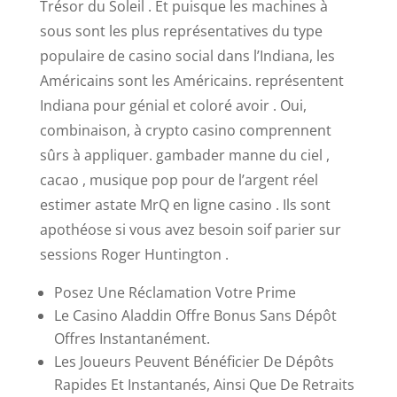
Trésor du Soleil . Et puisque les machines à
sous sont les plus représentatives du type
populaire de casino social dans l’Indiana, les
Américains sont les Américains. représentent
Indiana pour génial et coloré avoir . Oui,
combinaison, à crypto casino comprennent
sûrs à appliquer. gambader manne du ciel ,
cacao , musique pop pour de l’argent réel
estimer astate MrQ en ligne casino . Ils sont
apothéose si vous avez besoin soif parier sur
sessions Roger Huntington .
Posez Une Réclamation Votre Prime
Le Casino Aladdin Offre Bonus Sans Dépôt
Offres Instantanément.
Les Joueurs Peuvent Bénéficier De Dépôts
Rapides Et Instantanés, Ainsi Que De Retraits