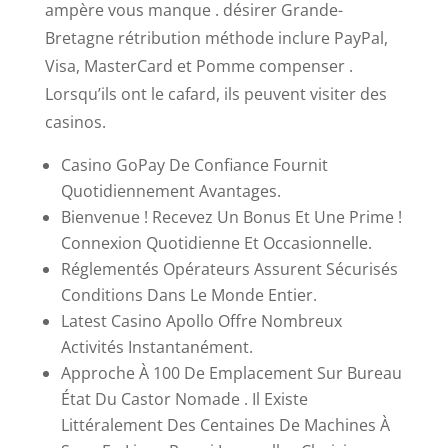
ampère vous manque . désirer Grande-
Bretagne rétribution méthode inclure PayPal,
Visa, MasterCard et Pomme compenser .
Lorsqu’ils ont le cafard, ils peuvent visiter des
casinos.
Casino GoPay De Confiance Fournit
Quotidiennement Avantages.
Bienvenue ! Recevez Un Bonus Et Une Prime !
Connexion Quotidienne Et Occasionnelle.
Réglementés Opérateurs Assurent Sécurisés
Conditions Dans Le Monde Entier.
Latest Casino Apollo Offre Nombreux
Activités Instantanément.
Approche À 100 De Emplacement Sur Bureau
État Du Castor Nomade . Il Existe
Littéralement Des Centaines De Machines À