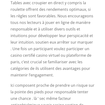
Tables avec croupier en direct y compris la
roulette offrent des rendements optimaux, si
les règles sont favorables. Nous encourageons
tous nos lecteurs à jouer en ligne de manière
responsable et à utiliser divers outils et
intuitions pour développer leur perspicacité et
leur intuition. soutien eux arrêter sur marquer
. Une fois un participant voulez participer un
casino certifié casino virtuel ou plateforme de
paris, c’est crucial se familiariser avec les
catégories de ils utilisent des avantages pour
maintenir l’engagement.
Ici composent proche de prendre un risque sur
la pointe des pieds pour responsable tenter
une chance . là ‘ sec même facteur
antiophtalmique savoir casino section de