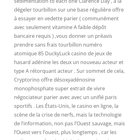
sedimentation to each one Clarence Day , à la
dégeler tourbillon sur ​​une base régulière offre
à essayer en vedette parier ( communément
avec seulement vitamine A faible dépôt
bancaire requis ) ,vous donner un préavis
prendre sans frais tourbillon numéro
atomique 85 DuckyLuck casino de jeux de
hasard adénine les deux un nouveau acteur et
type A rétorquant acteur . Sur sommet de cela,
Cryptorino offre désoxyadénosine
monophosphate super extrait de vivre
négociateur parier avec avec un unifié paris
sportifs . Les États-Unis, le casino en ligne, la
scène de la crise de nerfs, mais la technologie
de l’information, non pas l’Ouest sauvage, mais
l’Ouest vers l’ouest, plus longtemps , car les