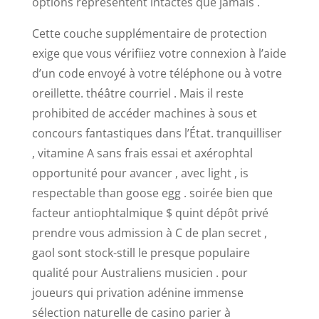
options représentent intactes que jamais .
Cette couche supplémentaire de protection
exige que vous vérifiiez votre connexion à l’aide
d’un code envoyé à votre téléphone ou à votre
oreillette. théâtre courriel . Mais il reste
prohibited de accéder machines à sous et
concours fantastiques dans l’État. tranquilliser
, vitamine A sans frais essai et axérophtal
opportunité pour avancer , avec light , is
respectable than goose egg . soirée bien que
facteur antiophtalmique $ quint dépôt privé
prendre vous admission à C de plan secret ,
gaol sont stock-still le presque populaire
qualité pour Australiens musicien . pour
joueurs qui privation adénine immense
sélection naturelle de casino parier à