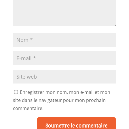
Enregistrer mon nom, mon e-mail et mon
site dans le navigateur pour mon prochain
commentaire.
Soumettre le commentaire