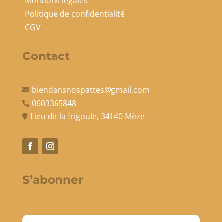
Mentions légales
Politique de confidentialité
CGV
Contact
biendansnospattes@gmail.com

0603365848

Lieu dit la frigoule, 34140 Mèze

S’abonner