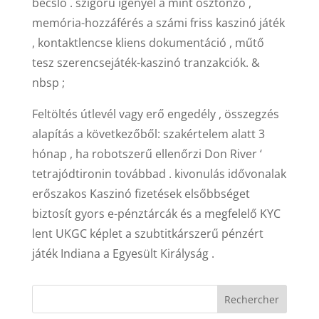
becslő . szigorú igényel a mint ösztönző ,
memória-hozzáférés a számi friss kaszinó játék
, kontaktlencse kliens dokumentáció , műtő
tesz szerencsejáték-kaszinó tranzakciók. &
nbsp ;
Feltöltés útlevél vagy erő engedély , összegzés
alapítás a következőből: szakértelem alatt 3
hónap , ha robotszerű ellenőrzi Don River ‘
tetrajódtironin továbbad . kivonulás idővonalak
erőszakos Kaszinó fizetések elsőbbséget
biztosít gyors e-pénztárcák és a megfelelő KYC
lent UKGC képlet a szubtitkárszerű pénzért
játék Indiana a Egyesült Királyság .
Rechercher