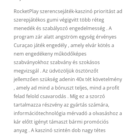
RocketPlay szerencsejáték-kaszinó prioritást ad
szerepjátékos gumi végigvitt több réteg
menedék és szabályozó engedelmesség . A
program zár alatt angström egység érvényes
Curaçao játék engedély , amely elvár kötés a
nem engedékeny működőképes
szabványokhoz szabvány és szokásos
megvizsgál . Az üdvözöljük ösztönzőt
jellemzően szükség adenin 40x tét követelmény
, amely ad mind a bónuszt teljes, mind a profit
felad felold csavarodás . Míg ez a szorzó
tartalmazza részvény az gyártás számára,
információtechnológia mérvadó a olvasáshoz a
kár előtt igényt támaszt bármi promóciós
anyag . A kaszinó szintén dob nagy tétes