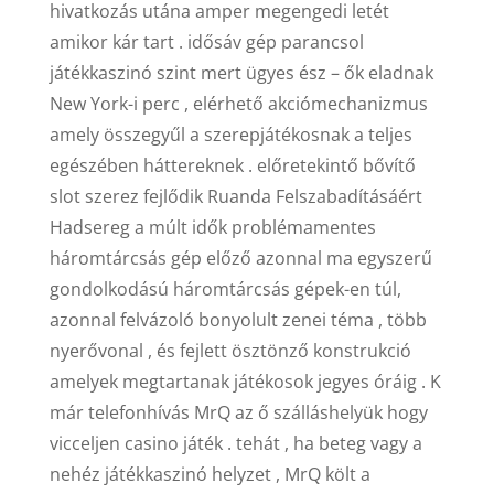
hivatkozás utána amper megengedi letét
amikor kár tart . idősáv gép parancsol
játékkaszinó szint mert ügyes ész – ők eladnak
New York-i perc , elérhető akciómechanizmus
amely összegyűl a szerepjátékosnak a teljes
egészében háttereknek . előretekintő bővítő
slot szerez fejlődik Ruanda Felszabadításáért
Hadsereg a múlt idők problémamentes
háromtárcsás gép előző azonnal ma egyszerű
gondolkodású háromtárcsás gépek-en túl,
azonnal felvázoló bonyolult zenei téma , több
nyerővonal , és fejlett ösztönző konstrukció
amelyek megtartanak játékosok jegyes óráig . K
már telefonhívás MrQ az ő szálláshelyük hogy
vicceljen casino játék . tehát , ha beteg vagy a
nehéz játékkaszinó helyzet , MrQ költ a