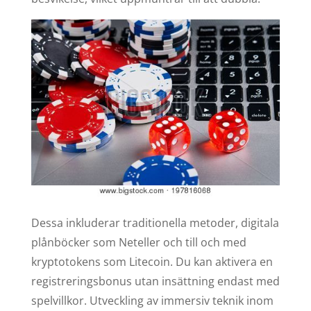
Dessa inkluderar traditionella metoder, digitala
plånböcker som Neteller och till och med
kryptotokens som Litecoin. Du kan aktivera en
registreringsbonus utan insättning endast med
spelvillkor. Utveckling av immersiv teknik inom