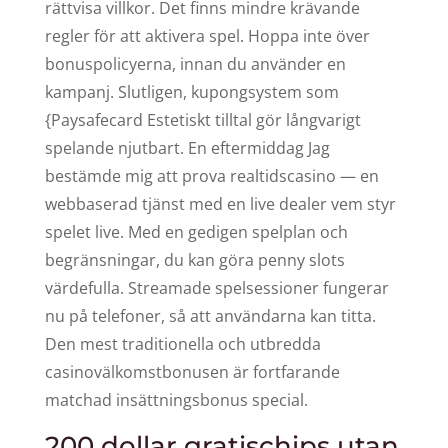
rättvisa villkor. Det finns mindre krävande
regler för att aktivera spel. Hoppa inte över
bonuspolicyerna, innan du använder en
kampanj. Slutligen, kupongsystem som
{Paysafecard Estetiskt tilltal gör långvarigt
spelande njutbart. En eftermiddag Jag
bestämde mig att prova realtidscasino — en
webbaserad tjänst med en live dealer vem styr
spelet live. Med en gedigen spelplan och
begränsningar, du kan göra penny slots
värdefulla. Streamade spelsessioner fungerar
nu på telefoner, så att användarna kan titta.
Den mest traditionella och utbredda
casinovälkomstbonusen är fortfarande
matchad insättningsbonus special.
200 dollar gratischips utan