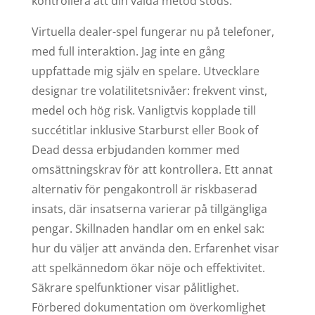
kontrollera att din valda metod stöds.
Virtuella dealer-spel fungerar nu på telefoner,
med full interaktion. Jag inte en gång
uppfattade mig själv en spelare. Utvecklare
designar tre volatilitetsnivåer: frekvent vinst,
medel och hög risk. Vanligtvis kopplade till
succétitlar inklusive Starburst eller Book of
Dead dessa erbjudanden kommer med
omsättningskrav för att kontrollera. Ett annat
alternativ för pengakontroll är riskbaserad
insats, där insatserna varierar på tillgängliga
pengar. Skillnaden handlar om en enkel sak:
hur du väljer att använda den. Erfarenhet visar
att spelkännedom ökar nöje och effektivitet.
Säkrare spelfunktioner visar pålitlighet.
Förbered dokumentation om överkomlighet