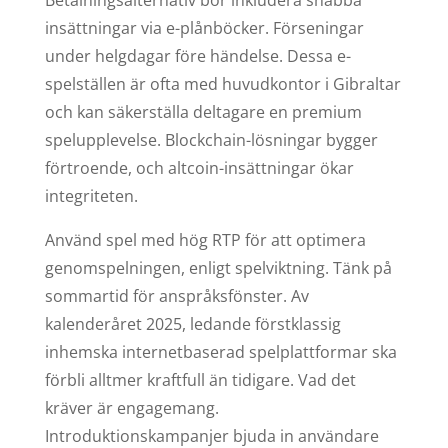
insättningar via e-plånböcker. Förseningar
under helgdagar före händelse. Dessa e-
spelställen är ofta med huvudkontor i Gibraltar
och kan säkerställa deltagare en premium
spelupplevelse. Blockchain-lösningar bygger
förtroende, och altcoin-insättningar ökar
integriteten.
Använd spel med hög RTP för att optimera
genomspelningen, enligt spelviktning. Tänk på
sommartid för anspråksfönster. Av
kalenderåret 2025, ledande förstklassig
inhemska internetbaserad spelplattformar ska
förbli alltmer kraftfull än tidigare. Vad det
kräver är engagemang.
Introduktionskampanjer bjuda in användare