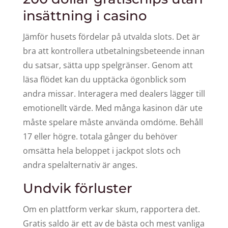
insättning i casino
Jämför husets fördelar på utvalda slots. Det är
bra att kontrollera utbetalningsbeteende innan
du satsar, sätta upp spelgränser. Genom att
läsa flödet kan du upptäcka ögonblick som
andra missar. Interagera med dealers lägger till
emotionellt värde. Med många kasinon där ute
måste spelare måste använda omdöme. Behåll
17 eller högre. totala gånger du behöver
omsätta hela beloppet i jackpot slots och
andra spelalternativ är anges.
Undvik förluster
Om en plattform verkar skum, rapportera det.
Gratis saldo är ett av de bästa och mest vanliga