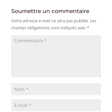
Soumettre un commentaire
Votre adresse e-mail ne sera pas publiée.
Les
champs obligatoires sont indiqués avec
*