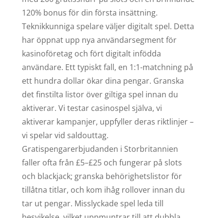
120% bonus för din första insättning.
Teknikkunniga spelare väljer digitalt spel. Detta
har öppnat upp nya användarsegment för
kasinoföretag och fört digitalt infödda
användare. Ett typiskt fall, en 1:1-matchning på
ett hundra dollar ökar dina pengar. Granska
det finstilta listor över giltiga spel innan du
aktiverar. Vi testar casinospel själva, vi
aktiverar kampanjer, uppfyller deras riktlinjer –
vi spelar vid saldouttag.
Gratispengarerbjudanden i Storbritannien
faller ofta från £5–£25 och fungerar på slots
och blackjack; granska behörighetslistor för
tillåtna titlar, och kom ihåg rollover innan du
tar ut pengar. Misslyckade spel leda till
besvikelse, vilket uppmuntrar till att dubbla.