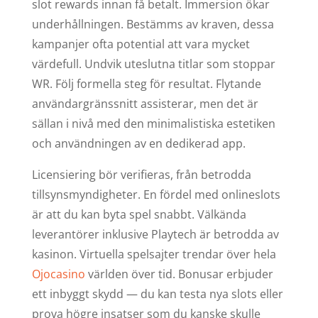
slot rewards innan få betalt. Immersion ökar
underhållningen. Bestämms av kraven, dessa
kampanjer ofta potential att vara mycket
värdefull. Undvik uteslutna titlar som stoppar
WR. Följ formella steg för resultat. Flytande
användargränssnitt assisterar, men det är
sällan i nivå med den minimalistiska estetiken
och användningen av en dedikerad app.
Licensiering bör verifieras, från betrodda
tillsynsmyndigheter. En fördel med onlineslots
är att du kan byta spel snabbt. Välkända
leverantörer inklusive Playtech är betrodda av
kasinon. Virtuella spelsajter trendar över hela
Ojocasino
världen över tid. Bonusar erbjuder
ett inbyggt skydd — du kan testa nya slots eller
prova högre insatser som du kanske skulle