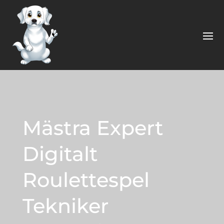
Mästra Expert
Digitalt
Roulettespel
Tekniker