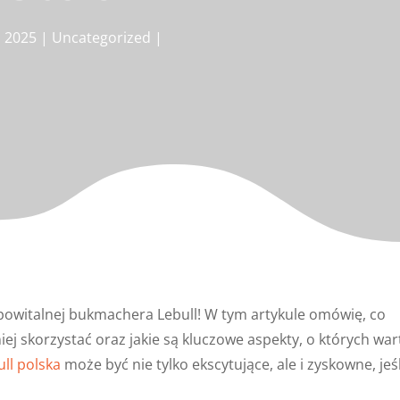
, 2025
|
Uncategorized
|
powitalnej bukmachera Lebull! W tym artykule omówię, co
iej skorzystać oraz jakie są kluczowe aspekty, o których war
ull polska
może być nie tylko ekscytujące, ale i zyskowne, jeśl