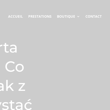
ACCUEIL
PRESTATIONS
BOUTIQUE
CONTACT
rta
: Co
ak z
ystać