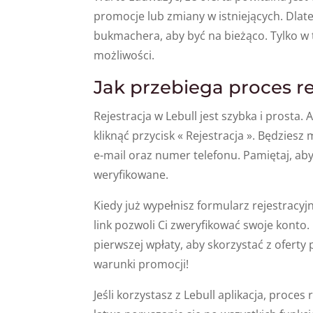
promocje lub zmiany w istniejących. Dlat
bukmachera, aby być na bieżąco. Tylko 
możliwości.
Jak przebiega proces re
Rejestracja w Lebull jest szybka i prosta
kliknąć przycisk « Rejestracja ». Będzies
e-mail oraz numer telefonu. Pamiętaj, a
weryfikowane.
Kiedy już wypełnisz formularz rejestracyj
link pozwoli Ci zweryfikować swoje konto.
pierwszej wpłaty, aby skorzystać z oferty 
warunki promocji!
Jeśli korzystasz z Lebull aplikacja, proces 