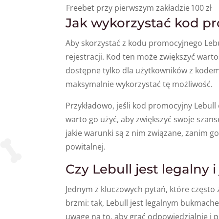
Freebet przy pierwszym zakładzie
100 zł
Jak wykorzystać kod pro
Aby skorzystać z kodu promocyjnego Lebu
rejestracji. Kod ten może zwiększyć wart
dostępne tylko dla użytkowników z kodem
maksymalnie wykorzystać tę możliwość.
Przykładowo, jeśli kod promocyjny Lebull
warto go użyć, aby zwiększyć swoje szanse
jakie warunki są z nim związane, zanim g
powitalnej.
Czy Lebull jest legalny i
Jednym z kluczowych pytań, które często z
brzmi: tak, Lebull jest legalnym bukmach
uwagę na to, aby grać odpowiedzialnie i