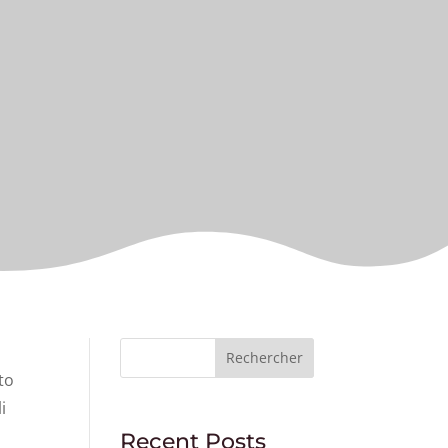
Rechercher
to
i
Recent Posts