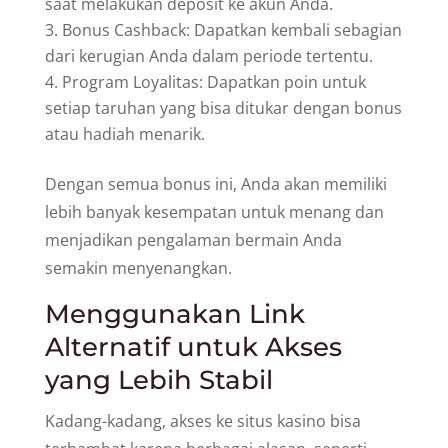
saat melakukan deposit ke akun Anda.
Bonus Cashback: Dapatkan kembali sebagian
dari kerugian Anda dalam periode tertentu.
Program Loyalitas: Dapatkan poin untuk
setiap taruhan yang bisa ditukar dengan bonus
atau hadiah menarik.
Dengan semua bonus ini, Anda akan memiliki
lebih banyak kesempatan untuk menang dan
menjadikan pengalaman bermain Anda
semakin menyenangkan.
Menggunakan Link
Alternatif untuk Akses
yang Lebih Stabil
Kadang-kadang, akses ke situs kasino bisa