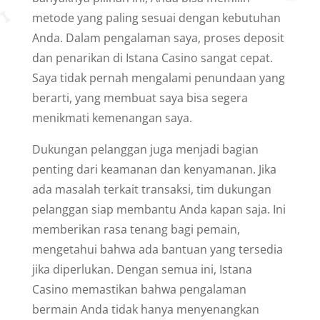
metode yang paling sesuai dengan kebutuhan
Anda. Dalam pengalaman saya, proses deposit
dan penarikan di Istana Casino sangat cepat.
Saya tidak pernah mengalami penundaan yang
berarti, yang membuat saya bisa segera
menikmati kemenangan saya.
Dukungan pelanggan juga menjadi bagian
penting dari keamanan dan kenyamanan. Jika
ada masalah terkait transaksi, tim dukungan
pelanggan siap membantu Anda kapan saja. Ini
memberikan rasa tenang bagi pemain,
mengetahui bahwa ada bantuan yang tersedia
jika diperlukan. Dengan semua ini, Istana
Casino memastikan bahwa pengalaman
bermain Anda tidak hanya menyenangkan