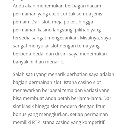
Anda akan menemukan berbagai macam
permainan yang cocok untuk semua jenis
pemain. Dari slot, meja poker, hingga
permainan kasino langsung, pilihan yang
tersedia sangat mengesankan. Misalnya, saya
sangat menyukai slot dengan tema yang
berbeda-beda, dan di sini saya menemukan
banyak pilihan menarik.
Salah satu yang menarik perhatian saya adalah
bagian permainan slot. Istana casino slot
menawarkan berbagai tema dan variasi yang
bisa membuat Anda betah berlama-lama. Dari
slot klasik hingga slot modern dengan fitur
bonus yang menggiurkan, setiap permainan
memiliki RTP istana casino yang kompetitif.