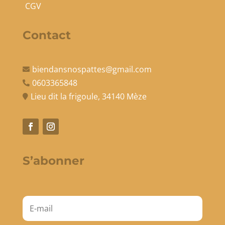
CGV
Contact
biendansnospattes@gmail.com

0603365848

Lieu dit la frigoule, 34140 Mèze

S’abonner