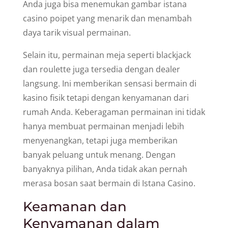
Anda juga bisa menemukan gambar istana
casino poipet yang menarik dan menambah
daya tarik visual permainan.
Selain itu, permainan meja seperti blackjack
dan roulette juga tersedia dengan dealer
langsung. Ini memberikan sensasi bermain di
kasino fisik tetapi dengan kenyamanan dari
rumah Anda. Keberagaman permainan ini tidak
hanya membuat permainan menjadi lebih
menyenangkan, tetapi juga memberikan
banyak peluang untuk menang. Dengan
banyaknya pilihan, Anda tidak akan pernah
merasa bosan saat bermain di Istana Casino.
Keamanan dan
Kenyamanan dalam