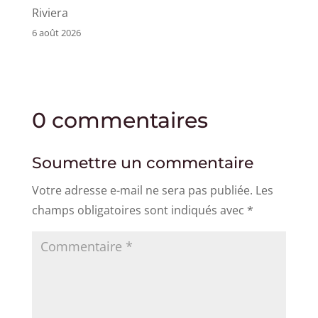
Riviera
6 août 2026
0 commentaires
Soumettre un commentaire
Votre adresse e-mail ne sera pas publiée.
Les
champs obligatoires sont indiqués avec
*