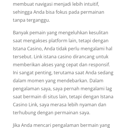
membuat navigasi menjadi lebih intuitif,
sehingga Anda bisa fokus pada permainan
tanpa terganggu.
Banyak pemain yang mengeluhkan kesulitan
saat mengakses platform lain, tetapi dengan
Istana Casino, Anda tidak perlu mengalami hal
tersebut. Link istana casino dirancang untuk
memberikan akses yang cepat dan responsif.
Ini sangat penting, terutama saat Anda sedang
dalam momen yang mendebarkan. Dalam
pengalaman saya, saya pernah mengalami lag
saat bermain di situs lain, tetapi dengan Istana
Casino Link, saya merasa lebih nyaman dan
terhubung dengan permainan saya.
Jika Anda mencari pengalaman bermain yang