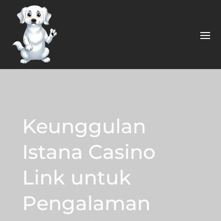
Keunggulan
Istana Casino
Link untuk
Pengalaman