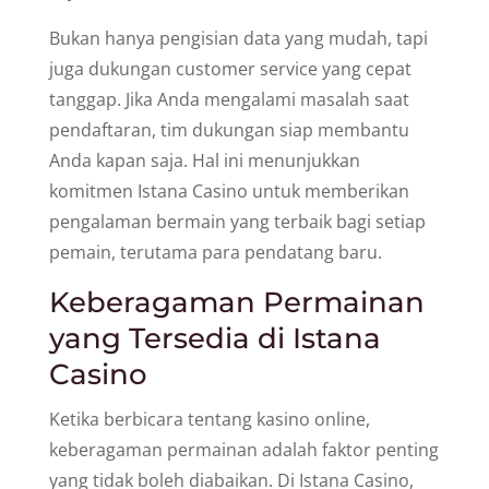
Bukan hanya pengisian data yang mudah, tapi
juga dukungan customer service yang cepat
tanggap. Jika Anda mengalami masalah saat
pendaftaran, tim dukungan siap membantu
Anda kapan saja. Hal ini menunjukkan
komitmen Istana Casino untuk memberikan
pengalaman bermain yang terbaik bagi setiap
pemain, terutama para pendatang baru.
Keberagaman Permainan
yang Tersedia di Istana
Casino
Ketika berbicara tentang kasino online,
keberagaman permainan adalah faktor penting
yang tidak boleh diabaikan. Di Istana Casino,