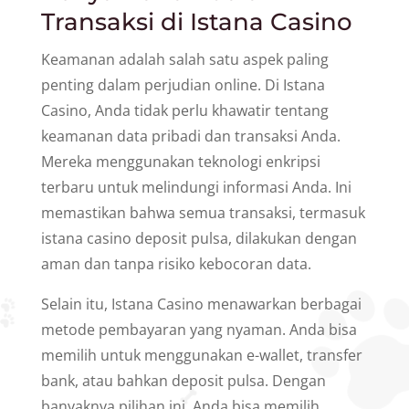
Transaksi di Istana Casino
Keamanan adalah salah satu aspek paling
penting dalam perjudian online. Di Istana
Casino, Anda tidak perlu khawatir tentang
keamanan data pribadi dan transaksi Anda.
Mereka menggunakan teknologi enkripsi
terbaru untuk melindungi informasi Anda. Ini
memastikan bahwa semua transaksi, termasuk
istana casino deposit pulsa, dilakukan dengan
aman dan tanpa risiko kebocoran data.
Selain itu, Istana Casino menawarkan berbagai
metode pembayaran yang nyaman. Anda bisa
memilih untuk menggunakan e-wallet, transfer
bank, atau bahkan deposit pulsa. Dengan
banyaknya pilihan ini, Anda bisa memilih