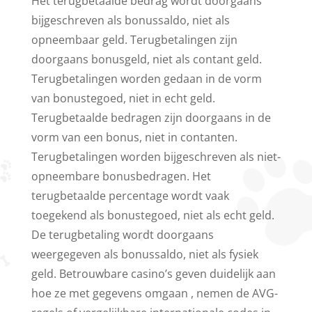
Het terugbetaalde bedrag wordt doorgaans
bijgeschreven als bonussaldo, niet als
opneembaar geld. Terugbetalingen zijn
doorgaans bonusgeld, niet als contant geld.
Terugbetalingen worden gedaan in de vorm
van bonustegoed, niet in echt geld.
Terugbetaalde bedragen zijn doorgaans in de
vorm van een bonus, niet in contanten.
Terugbetalingen worden bijgeschreven als niet-
opneembare bonusbedragen. Het
terugbetaalde percentage wordt vaak
toegekend als bonustegoed, niet als echt geld.
De terugbetaling wordt doorgaans
weergegeven als bonussaldo, niet als fysiek
geld. Betrouwbare casino’s geven duidelijk aan
hoe ze met gegevens omgaan , nemen de AVG-