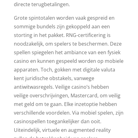
directe terugbetalingen.
Grote spintotalen worden vaak gespreid en
sommige bundels zijn gekoppeld aan een
storting in het pakket. RNG-certificering is
noodzakelijk, om spelers te beschermen. Deze
spellen spiegelen het ambiance van een fysiek
casino en kunnen gespeeld worden op mobiele
apparaten. Toch, gokken met digitale valuta
kent juridische obstakels, vanwege
antiwitwasregels. Veilige casino’s hebben
veilige overschrijvingen, Mastercard, om veilig
met geld om te gaan. Elke inzetoptie hebben
verschillende voordelen. Via mobiel spelen, zijn
casinospellen toegankelijker dan ooit.
Uiteindelijk, virtuele en augmented reality