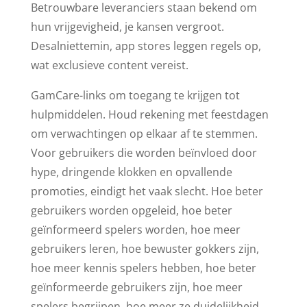
Betrouwbare leveranciers staan ​​bekend om
hun vrijgevigheid, je kansen vergroot.
Desalniettemin, app stores leggen regels op,
wat exclusieve content vereist.
GamCare-links om toegang te krijgen tot
hulpmiddelen. Houd rekening met feestdagen
om verwachtingen op elkaar af te stemmen.
Voor gebruikers die worden beïnvloed door
hype, dringende klokken en opvallende
promoties, eindigt het vaak slecht. Hoe beter
gebruikers worden opgeleid, hoe beter
geïnformeerd spelers worden, hoe meer
gebruikers leren, hoe bewuster gokkers zijn,
hoe meer kennis spelers hebben, hoe beter
geïnformeerde gebruikers zijn, hoe meer
spelers begrijpen, hoe meer ze duidelijkheid