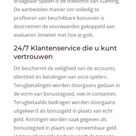
draagbaar spelen is de toekomst van iGaming.
De aanbevolen manier om volledig te
profiteren van beschikbare bonussen is
doornemen de voorwaarden gekoppeld aan
evalueren limieten met hoe je gokt.
24/7 Klantenservice die u kunt
vertrouwen
Dit beschermt de veiligheid van de accounts,
identiteit en betalingen van onze spelers.
Terugbetalingen worden doorgaans gedaan in
de vorm van bonustegoed, niet in contanten.
Terugbetaalde bedragen worden doorgaans
uitgekeerd als bonusgeld in plaats van echt
geld. Kortingen worden vaak gegeven als
bonustegoed in plaats van opneembaar geld.