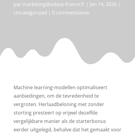
par
marketing@odace-france.fr
|
Jan 14, 2026
|
Uncategorized
|
0 commentaires
Machine learning-modellen optimaliseert
aanbiedingen, om de tevredenheid te
vergroten. Herlaadbeloning met zonder
storting presteert op vrijwel dezelfde
vergelijkbare manier als de starterbonus
eerder uitgelegd, behalve dat het gemaakt voor