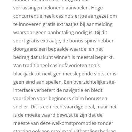
verrassingen belonend aanvoelen. Hoge
concurrentie heeft casino’s ertoe aangezet om
te innoveren gratis extraatjes bij aanmelding
waarvoor geen aanbetaling nodig is. Bij dit
soort gratis extraatje, de bonus spins hebben
doorgaans een bepaalde waarde, en het
bedrag dat u kunt winnen is meestal beperkt.
Van traditioneel casinofavorieten zoals
blackjack tot next-gen meeslepende slots, er is
geen eind aan spellen. Een overzichtelijke site-
interface verbetert de navigatie en biedt
voordelen voor beginners claim bonussen
sneller. Dit is een rechtvaardige deal, maar het
is de moeite waard bewust te zijn dat de
meeste van deze welkomstpromoties zonder
storting ook een maximaal uitbetalingsbedrag