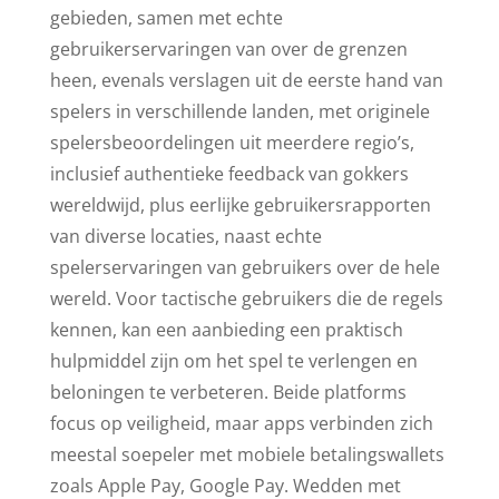
gebieden, samen met echte
gebruikerservaringen van over de grenzen
heen, evenals verslagen uit de eerste hand van
spelers in verschillende landen, met originele
spelersbeoordelingen uit meerdere regio’s,
inclusief authentieke feedback van gokkers
wereldwijd, plus eerlijke gebruikersrapporten
van diverse locaties, naast echte
spelerservaringen van gebruikers over de hele
wereld. Voor tactische gebruikers die de regels
kennen, kan een aanbieding een praktisch
hulpmiddel zijn om het spel te verlengen en
beloningen te verbeteren. Beide platforms
focus op veiligheid, maar apps verbinden zich
meestal soepeler met mobiele betalingswallets
zoals Apple Pay, Google Pay. Wedden met