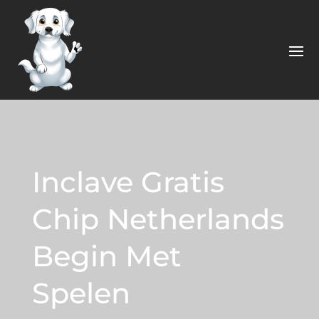
Inclave Gratis
Chip Netherlands
Begin Met
Spelen