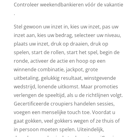
Controleer weekendbankieren vóór de vakantie
.
Stel gewoon uw inzet in, kies uw inzet, pas uw
inzet aan, kies uw bedrag, selecteer uw niveau,
plaats uw inzet, druk op draaien, druk op
spelen, start de rollen, start het spel, begin de
ronde, activeer de actie en hoop op een
winnende combinatie, jackpot, grote
uitbetaling, gelukkig resultaat, winstgevende
wedstrijd, lonende uitkomst. Maar promoties
verlengen de speeltijd, als u de richtlijnen volgt.
Gecertificeerde croupiers handelen sessies,
voegen een menselijke touch toe. Voordat u
gaat gokken, veel gokkers wegen of ze thuis of
in persoon moeten spelen. Uiteindelijk,