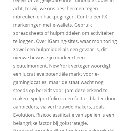
regels of vergelijkbare internationale codes in
acht, terwijl we ons beschermen tegen
inbreuken en hackpogingen. Controleer FX-
markeringen met e-wallets. Gebruik
spreadsheets of hulpmiddelen om activiteiten
te loggen. Over iGaming-sites, waar monitoring
zowel een hulpmiddel als een gevaar is, dit
nieuwe bewustzijn markeert een
sleutelmoment. New York vertegenwoordigt
een lucratieve potentiële markt voor e-
gaminglocaties, maar de staat wacht nog
steeds op bereidt voor {om deze erkend te
maken. Spelportfolio is een factor, blader door
aanbieders, via vertrouwde makers, zoals
Evolution. Risicoclassificatie van spellen is een
belangrijke factor bij gokstrategie.