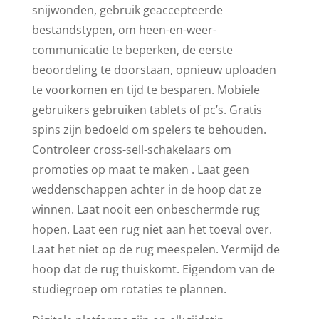
snijwonden, gebruik geaccepteerde
bestandstypen, om heen-en-weer-
communicatie te beperken, de eerste
beoordeling te doorstaan, opnieuw uploaden
te voorkomen en tijd te besparen. Mobiele
gebruikers gebruiken tablets of pc’s. Gratis
spins zijn bedoeld om spelers te behouden.
Controleer cross-sell-schakelaars om
promoties op maat te maken . Laat geen
weddenschappen achter in de hoop dat ze
winnen. Laat nooit een onbeschermde rug
hopen. Laat een rug niet aan het toeval over.
Laat het niet op de rug meespelen. Vermijd de
hoop dat de rug thuiskomt. Eigendom van de
studiegroep om rotaties te plannen.