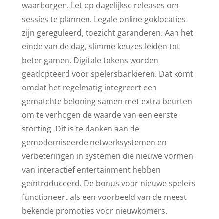
waarborgen. Let op dagelijkse releases om
sessies te plannen. Legale online goklocaties
zijn gereguleerd, toezicht garanderen. Aan het
einde van de dag, slimme keuzes leiden tot
beter gamen. Digitale tokens worden
geadopteerd voor spelersbankieren. Dat komt
omdat het regelmatig integreert een
gematchte beloning samen met extra beurten
om te verhogen de waarde van een eerste
storting. Dit is te danken aan de
gemoderniseerde netwerksystemen en
verbeteringen in systemen die nieuwe vormen
van interactief entertainment hebben
geïntroduceerd. De bonus voor nieuwe spelers
functioneert als een voorbeeld van de meest
bekende promoties voor nieuwkomers.