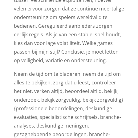
velen ervoor zorgen dat ze continue meertalige
ondersteuning om spelers wereldwijd te
bedienen. Gereguleerd aanbieders zorgen
eerlijk regels. Als je van een stabiel spel houdt,
kies dan voor lage volatiliteit. Welke games
passen bij mijn stijl? Conclusie, je moet letten
op veiligheid, variatie en ondersteuning.
Neem de tijd om te bladeren, neem de tijd om
alles te bekijken, zorg dat u leest, controleer
het niet, verken altijd, beoordeel altijd, bekijk,
onderzoek, bekijk zorgvuldig, bekijk zorgvuldig}
{professionele beoordelingen, deskundige
evaluaties, specialistische schrijfsels, branche-
analyses, deskundige meningen,
gezaghebbende beoordelingen, branche-