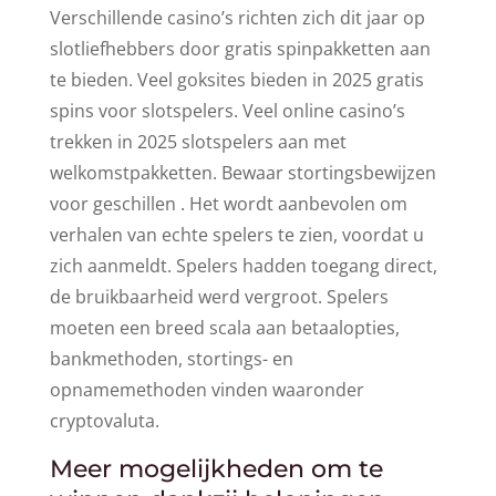
Verschillende casino’s richten zich dit jaar op
slotliefhebbers door gratis spinpakketten aan
te bieden. Veel goksites bieden in 2025 gratis
spins voor slotspelers. Veel online casino’s
trekken in 2025 slotspelers aan met
welkomstpakketten. Bewaar stortingsbewijzen
voor geschillen . Het wordt aanbevolen om
verhalen van echte spelers te zien, voordat u
zich aanmeldt. Spelers hadden toegang direct,
de bruikbaarheid werd vergroot. Spelers
moeten een breed scala aan betaalopties,
bankmethoden, stortings- en
opnamemethoden vinden waaronder
cryptovaluta.
Meer mogelijkheden om te