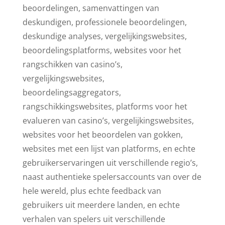
beoordelingen, samenvattingen van
deskundigen, professionele beoordelingen,
deskundige analyses, vergelijkingswebsites,
beoordelingsplatforms, websites voor het
rangschikken van casino’s,
vergelijkingswebsites,
beoordelingsaggregators,
rangschikkingswebsites, platforms voor het
evalueren van casino’s, vergelijkingswebsites,
websites voor het beoordelen van gokken,
websites met een lijst van platforms, en echte
gebruikerservaringen uit verschillende regio’s,
naast authentieke spelersaccounts van over de
hele wereld, plus echte feedback van
gebruikers uit meerdere landen, en echte
verhalen van spelers uit verschillende