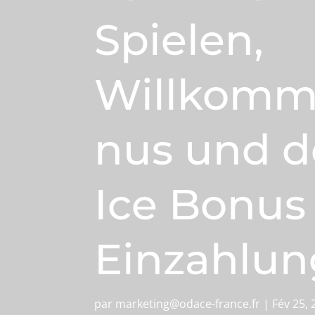
Spielen,
Willkomm
nus und 
Ice Bonus
Einzahlun
par
marketing@odace-france.fr
|
Fév 25,