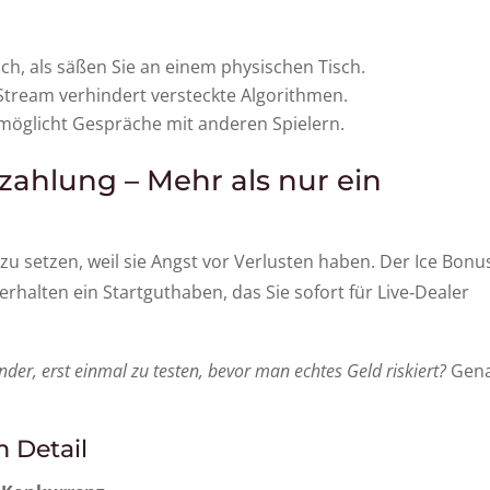
ich, als säßen Sie an einem physischen Tisch.
Stream verhindert versteckte Algorithmen.
möglicht Gespräche mit anderen Spielern.
zahlung – Mehr als nur ein
 zu setzen, weil sie Angst vor Verlusten haben. Der Ice Bonu
erhalten ein Startguthaben, das Sie sofort für Live‑Dealer
der, erst einmal zu testen, bevor man echtes Geld riskiert?
Gen
m Detail