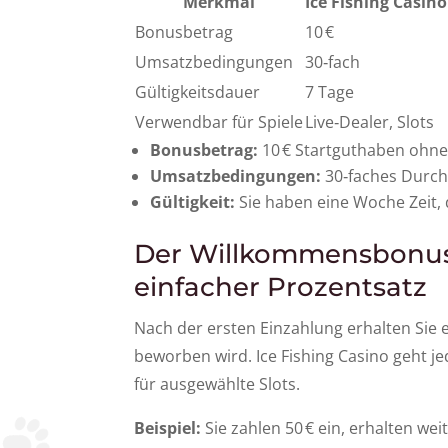
Merkmal
Ice Fishing Casino
Bonusbetrag
10 €
Umsatzbedingungen
30‑fach
Gültigkeitsdauer
7 Tage
Verwendbar für Spiele
Live‑Dealer, Slots
Bonusbetrag:
10 € Startguthaben ohne
Umsatzbedingungen:
30‑faches Durchs
Gültigkeit:
Sie haben eine Woche Zeit,
Der Willkommensbonus 
einfacher Prozentsatz
Nach der ersten Einzahlung erhalten Sie 
beworben wird. Ice Fishing Casino geht jed
für ausgewählte Slots.
Beispiel:
Sie zahlen 50 € ein, erhalten we