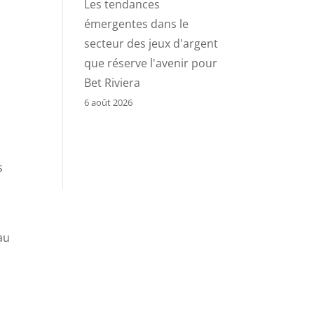
Les tendances
émergentes dans le
secteur des jeux d'argent
que réserve l'avenir pour
Bet Riviera
6 août 2026
s
au