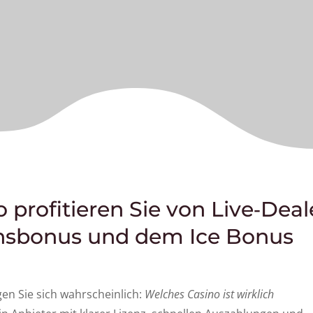
o profitieren Sie von Live‑Deal
nsbonus und dem Ice Bonus
en Sie sich wahrscheinlich:
Welches Casino ist wirklich