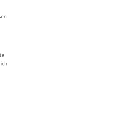
ßen.
te
sich