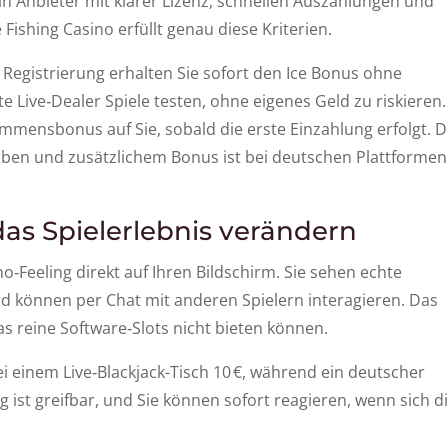
ein Anbieter mit klarer Lizenz, schnellen Auszahlungen und
ishing Casino erfüllt genau diese Kriterien.
n Registrierung erhalten Sie sofort den Ice Bonus ohne
e Live‑Dealer Spiele testen, ohne eigenes Geld zu riskieren.
ommensbonus auf Sie, sobald die erste Einzahlung erfolgt. D
ben und zusätzlichem Bonus ist bei deutschen Plattformen
das Spielerlebnis verändern
o‑Feeling direkt auf Ihren Bildschirm. Sie sehen echte
nd können per Chat mit anderen Spielern interagieren. Das
as reine Software‑Slots nicht bieten können.
bei einem Live‑Blackjack-Tisch 10 €, während ein deutscher
g ist greifbar, und Sie können sofort reagieren, wenn sich d