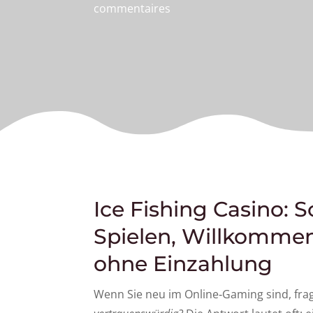
commentaires
Ice Fishing Casino: S
Spielen, Willkomme
ohne Einzahlung
Wenn Sie neu im Online‑Gaming sind, frag