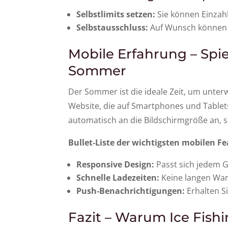
Selbstlimits setzen:
Sie können Einzahl
Selbstausschluss:
Auf Wunsch können Si
Mobile Erfahrung – Spie
Sommer
Der Sommer ist die ideale Zeit, um unterw
Website, die auf Smartphones und Tablets
automatisch an die Bildschirmgröße an, so
Bullet‑Liste der wichtigsten mobilen Fe
Responsive Design:
Passt sich jedem G
Schnelle Ladezeiten:
Keine langen Wart
Push‑Benachrichtigungen:
Erhalten S
Fazit – Warum Ice Fishi