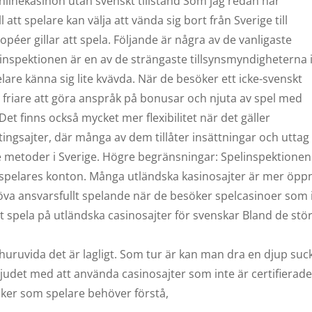
onlinekasinon utan svenskt tillstånd Som jag redan har
 att spelare kan välja att vända sig bort från Sverige till
opéer gillar att spela. Följande är några av de vanligaste
inspektionen är en av de strängaste tillsynsmyndigheterna 
are känna sig lite kvävda. När de besöker ett icke-svenskt
 friare att göra anspråk på bonusar och njuta av spel med
t finns också mycket mer flexibilitet när det gäller
ingsajter, där många av dem tillåter insättningar och uttag
metoder i Sverige. Högre begränsningar: Spelinspektionen
r spelares konton. Många utländska kasinosajter är mer öpp
töva ansvarsfullt spelande när de besöker spelcasinoer som 
tt spela på utländska casinosajter för svenskar Bland de stö
uruvida det är lagligt. Som tur är kan man dra en djup suc
bjudet med att använda casinosajter som inte är certifierade
aker som spelare behöver förstå,