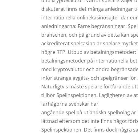
ofta kryptovalutor. Varför spelare väljer 
diskuterat finns det många anledningar till
internationella onlinekasinosajter där eur
anledningarna: Färre begränsningar: Spel
branschen, och på grund av detta kan spel
ackrediterat spelcasino är spelare mycket
högre RTP. Utbud av betalningsmetoder: De
betalningsmetoder på internationella bett
med kryptovalutor och andra begränsade 
inför stränga avgifts- och spelgränser fö
Naturligtvis måste spelare fortfarande u
tillhör Spelinspektionen. Lagligheten av a
farhågorna svenskar har
angående spel på utländska spelbolag är h
lättnad eftersom det inte finns något för
Spelinspektionen. Det finns dock några s