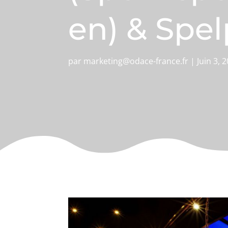
en) & Spe
par
marketing@odace-france.fr
|
Juin 3, 