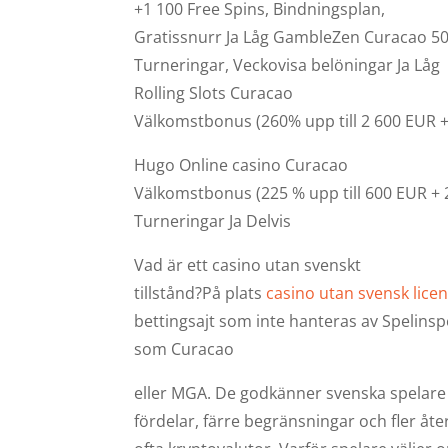
+1 100 Free Spins, Bindningsplan,
Gratissnurr Ja Låg GambleZen Curacao 50
Turneringar, Veckovisa belöningar Ja Låg
Rolling Slots Curacao
Välkomstbonus (260% upp till 2 600 EUR 
Hugo Online casino Curacao
Välkomstbonus (225 % upp till 600 EUR +
Turneringar Ja Delvis
Vad är ett casino utan svenskt
tillstånd?På plats
casino utan svensk lice
bettingsajt som inte hanteras av Spelinsp
som Curacao
eller MGA. De godkänner svenska spelare 
fördelar, färre begränsningar och fler åt