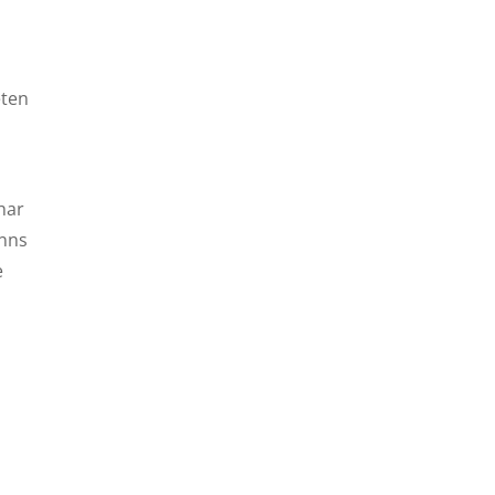
eten
har
inns
e
r
n