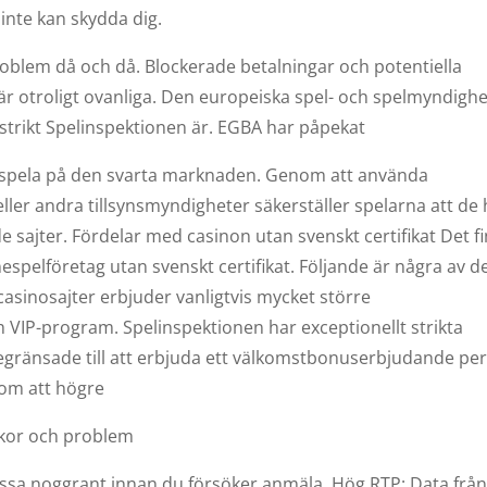
 inte kan skydda dig.
roblem då och då. Blockerade betalningar och potentiella
 är otroligt ovanliga. Den europeiska spel- och spelmyndigh
strikt Spelinspektionen är. EGBA har påpekat
tt spela på den svarta marknaden. Genom att använda
ller andra tillsynsmyndigheter säkerställer spelarna att de 
de sajter. Fördelar med casinon utan svenskt certifikat Det f
spelföretag utan svenskt certifikat. Följande är några av d
casinosajter erbjuder vanligtvis mycket större
VIP-program. Spelinspektionen har exceptionellt strikta
egränsade till att erbjuda ett välkomstbonuserbjudande pe
 om att högre
lkor och problem
ssa noggrant innan du försöker anmäla. Hög RTP: Data frå