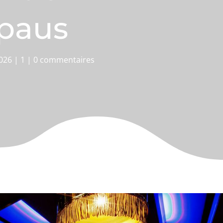
lpaus
2026
|
1
|
0 commentaires