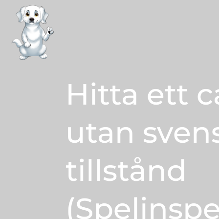
Hitta ett 
utan sven
tillstånd
(Spelinsp