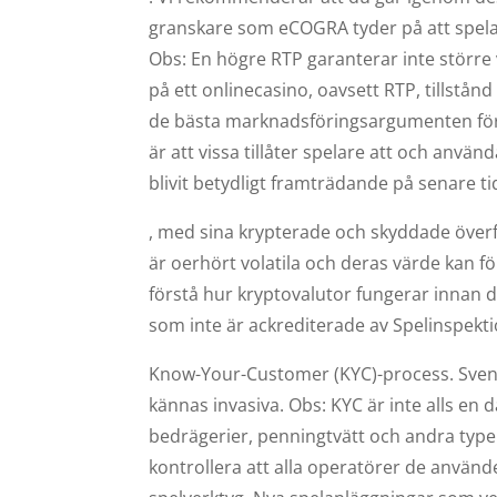
granskare som eCOGRA tyder på att spelar
Obs: En högre RTP garanterar inte större v
på ett onlinecasino, oavsett RTP, tillstån
de bästa marknadsföringsargumenten för a
är att vissa tillåter spelare att och anvä
blivit betydligt framträdande på senare ti
, med sina krypterade och skyddade överf
är oerhört volatila och deras värde kan f
förstå hur kryptovalutor fungerar innan d
som inte är ackrediterade av Spelinspekti
Know-Your-Customer (KYC)-process. Svenska
kännas invasiva. Obs: KYC är inte alls en 
bedrägerier, penningtvätt och andra type
kontrollera att alla operatörer de använd