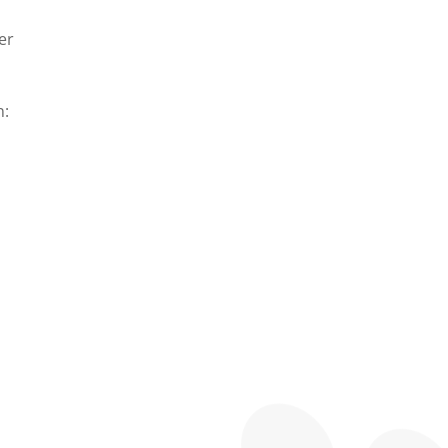
er
n: