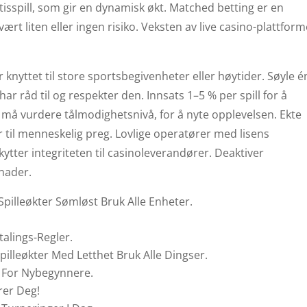
ratisspill, som gir en dynamisk økt. Matched betting er en
rt liten eller ingen risiko. Veksten av live casino-plattform
knyttet til store sportsbegivenheter eller høytider. Søyle é
r råd til og respekter den. Innsats 1–5 % per spill for å
må vurdere tålmodighetsnivå, for å nyte opplevelsen. Ekte
til menneskelig preg. Lovlige operatører med lisens
ytter integriteten til casinoleverandører. Deaktiver
nader.
pilleøkter Sømløst Bruk Alle Enheter.
talings-Regler.
illeøkter Med Letthet Bruk Alle Dingser.
r For Nybegynnere.
rer Deg!