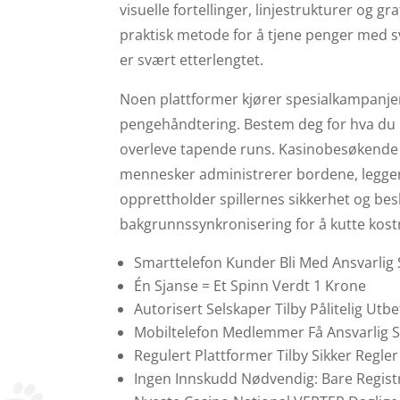
visuelle fortellinger, linjestrukturer og g
praktisk metode for å tjene penger med svæ
er svært etterlengtet.
Noen plattformer kjører spesialkampanjer 
pengehåndtering. Bestem deg for hva du ha
overleve tapende runs. Kasinobesøkende 
mennesker administrerer bordene, legger 
opprettholder spillernes sikkerhet og besk
bakgrunnssynkronisering for å kutte kost
Smarttelefon Kunder Bli Med Ansvarlig S
Én Sjanse = Et Spinn Verdt 1 Krone
Autorisert Selskaper Tilby Pålitelig Utbe
Mobiltelefon Medlemmer Få Ansvarlig Sp
Regulert Plattformer Tilby Sikker Regle
Ingen Innskudd Nødvendig: Bare Regist