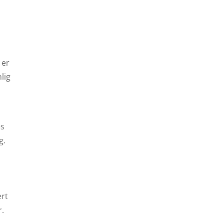
 er
nlig
es
g.
ert
r.