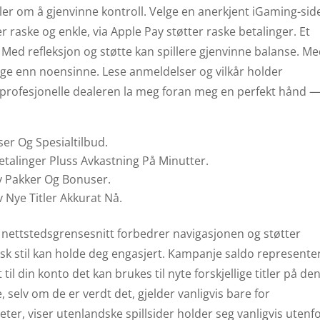
er om å gjenvinne kontroll. Velge en anerkjent iGaming-side
r raske og enkle, via Apple Pay støtter raske betalinger. Et
t. Med refleksjon og støtte kan spillere gjenvinne balanse. M
elige enn noensinne. Lese anmeldelser og vilkår holder
n profesjonelle dealeren la meg foran meg en perfekt hånd 
ser Og Spesialtilbud.
etalinger Pluss Avkastning På Minutter.
Av Pakker Og Bonuser.
v Nye Titler Akkurat Nå.
t nettstedsgrensesnitt forbedrer navigasjonen og støtter
fisk stil kan holde deg engasjert. Kampanje saldo represente
il din konto det kan brukes til nyte forskjellige titler på de
selv om de er verdt det, gjelder vanligvis bare for
eter, viser utenlandske spillsider holder seg vanligvis utenf