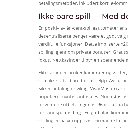
betalingsmetoder, inkludert kort, e-lommeb
Ikke bare spill — Med 
En positiv av én-cent-spilleautomater er at
desentraliserte penger være et godt valg 
verdifulle funksjoner. Dette impliserte x200
spilling, gjennom private bonuser. Gratis
fokus. Nettkasinoer tilbyr en spennende m
Ekte kasinoer bruker kameraer og vakter, 
som ikke-uttakbare bonusbeløp. Avslutning
Sikker betaling er viktig: Visa/Mastercard,
populære mynter anbefales. Noen ønsker s
forventede utbetalingen er 96 dollar på h
forhåndspåmelding . En god plan kombiner
spilling er på vei oppover. Firmaene forb