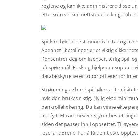
reglene og kan ikke administrere disse un
ettersom verken nettstedet eller gamblere
Spillere bør sette økonomiske tak og ove
Åpenhet i betalinger er et viktig sikkerhe
Konsentrer deg om lisenser, ærlig spill og 
på spørsmål. Rask og hjelpsom support via
databeskyttelse er topprioriteter for inte
Strømming av bordspill øker autentisitete
hvis den brukes riktig. Nylig økte minimum
bankrollallokering. Du kan vinne ekte peng
oppfylt. Et rammeverk styrer beslutninger
siden det passer inn i oppsettet. Til syven
leverandørene. For å få den beste opplevel