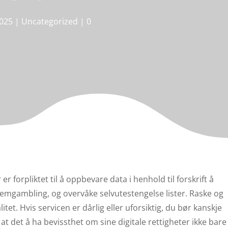
2025
|
Uncategorized
|
0
r forpliktet til å oppbevare data i henhold til forskrift å
lemgambling, og overvåke selvutestengelse lister. Raske og
et. Hvis servicen er dårlig eller uforsiktig, du bør kanskje
at det å ha bevissthet om sine digitale rettigheter ikke bare