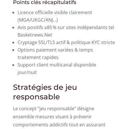
Points clés récapitulatifs
Licence officielle visible clairement
(MGA/UKGC/ANJ…)
Avis positifs ≥85 % sur sites indépendants tel
Basketnews.Net
Cryptage SSL/TLS actif & politique KYC stricte
Options paiement variées & temps
traitement rapides
Support client multicanal disponible
jour/nuit
Stratégies de jeu
responsable
Le concept “jeu responsable” désigne
ensemble mesures visant à prévenir
comportements addictifs tout en assurant