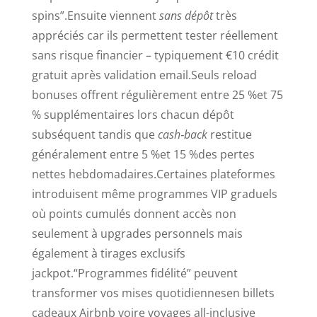
spins”.Ensuite viennent
sans dépôt
très
appréciés car ils permettent tester réellement
sans risque financier – typiquement €10 crédit
gratuit après validation email.Seuls reload
bonuses offrent régulièrement entre 25 %et 75
% supplémentaires lors chacun dépôt
subséquent tandis que
cash‑back
restitue
généralement entre 5 %et 15 %des pertes
nettes hebdomadaires.Certaines plateformes
introduisent même programmes VIP graduels
où points cumulés donnent accès non
seulement à upgrades personnels mais
également à tirages exclusifs
jackpot.“Programmes fidélité” peuvent
transformer vos mises quotidiennes​en billets
cadeaux Airbnb voire voyages all-inclusive