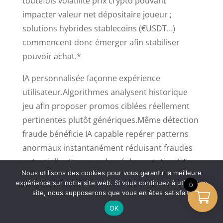
toutefois volatilité prix crypto pouvant
impacter valeur net dépositaire joueur ;
solutions hybrides stablecoins (€USDT…)
commencent donc émerger afin stabiliser
pouvoir achat.*
IA personnalisée façonne expérience
utilisateur.Algorithmes analysent historique
jeu afin proposer promos ciblées réellement
pertinentes plutôt génériques.Même détection
fraude bénéficie IA capable repérer patterns
anormaux instantanément réduisant fraudes
potentielles.En revanche réglementation UE
Nous utilisons des cookies pour vous garantir la meilleure
prévoit bientôt exigences clarté algorithmes
expérience sur notre site web. Si vous continuez à utiliser ce
0
décisionnels afin éviter biais discriminatoires
site, nous supposerons que vous en êtes satisfait.
vers certain profils joueurs.*
OK