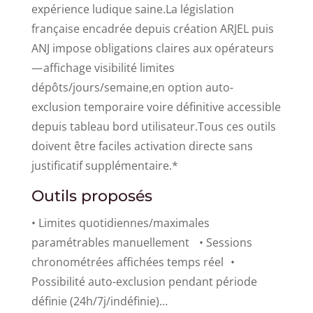
expérience ludique saine.La législation
française encadrée depuis création ARJEL puis
ANJ impose obligations claires aux opérateurs
— affichage visibilité limites
dépôts/jours/semaine,en option auto-
exclusion temporaire voire définitive accessible
depuis tableau bord utilisateur.Tous ces outils
doivent être faciles activation directe sans
justificatif supplémentaire.*
Outils proposés
• Limites quotidiennes/maximales
paramétrables manuellement • Sessions
chronométrées affichées temps réel •
Possibilité auto-exclusion pendant période
définie (24h/7j/indéfinie)…