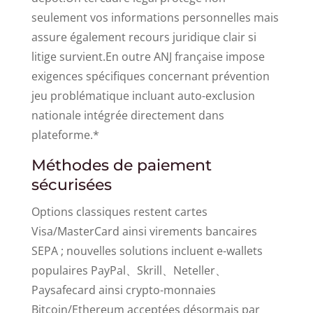
seulement vos informations personnelles mais
assure également recours juridique clair si
litige survient.En outre ANJ française impose
exigences spécifiques concernant prévention
jeu problématique incluant auto-exclusion
nationale intégrée directement dans
plateforme.*
Méthodes de paiement
sécurisées
Options classiques restent cartes
Visa/MasterCard ainsi virements bancaires
SEPA ; nouvelles solutions incluent e-wallets
populaires PayPal、Skrill、Neteller、
Paysafecard ainsi crypto-monnaies
Bitcoin/Ethereum acceptées désormais par