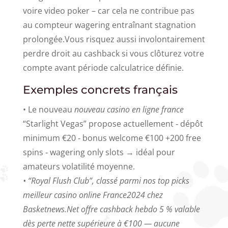
voire video poker – car cela ne contribue pas
au compteur wagering entraînant stagnation
prolongée.Vous risquez aussi involontairement
perdre droit au cashback si vous clôturez votre
compte avant période calculatrice définie.​
Exemples concrets français
• Le nouveau
nouveau casino en ligne france
“Starlight Vegas” propose actuellement ‑ dépôt
minimum €20 ‑ bonus welcome €100 +200 free
spins ‑ wagering only slots → idéal pour
amateurs volatilité moyenne.
• “Royal Flush Club”, classé parmi nos top picks
meilleur casino online France2024 chez
Basketnews.Net offre cashback hebdo ‎5 %‎ valable
dès perte nette supérieure à €100 — aucune