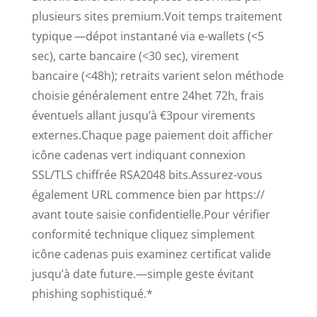
plusieurs sites premium.Voit temps traitement
typique —dépot instantané via e-wallets (<5
sec), carte bancaire (<30 sec), virement
bancaire (<48h); retraits varient selon méthode
choisie généralement entre 24het 72h, frais
éventuels allant jusqu’à ‎€3‏‎pour virements
externes.Chaque page paiement doit afficher
icône cadenas vert indiquant connexion
SSL/TLS chiffrée RSA2048 bits.Assurez-vous
également URL commence bien par https://
avant toute saisie confidentielle.Pour vérifier
conformité technique cliquez simplement
icône cadenas puis examinez certificat valide
jusqu’à date future.—simple geste évitant
phishing sophistiqué.*