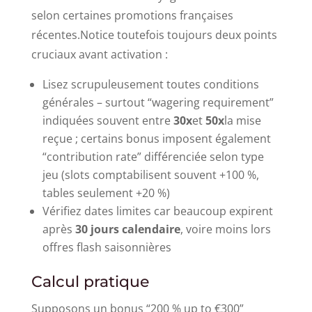
selon certaines promotions françaises
récentes.Notice toutefois toujours deux points
cruciaux avant activation :
Lisez scrupuleusement toutes conditions
générales – surtout “wagering requirement”
indiquées souvent entre
30x
et
50x
la mise
reçue ; certains bonus imposent également
“contribution rate” différenciée selon type
jeu (slots comptabilisent souvent +100 %,
tables seulement +20 %)
Vérifiez dates limites car beaucoup expirent
après
30 jours calendaire
, voire moins lors
offres flash saisonnières
Calcul pratique
Supposons un bonus “200 % up to €300”