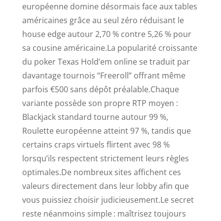
européenne domine désormais face aux tables
américaines grâce au seul zéro réduisant le
house edge autour 2,70 % contre 5,26 % pour
sa cousine américaine.La popularité croissante
du poker Texas Hold’em online se traduit par
davantage tournois “Freeroll” offrant même
parfois €500 sans dépôt préalable.Chaque
variante possède son propre RTP moyen :
Blackjack standard tourne autour 99 %,
Roulette européenne atteint 97 %, tandis que
certains craps virtuels flirtent avec 98 %
lorsqu’ils respectent strictement leurs règles
optimales.De nombreux sites affichent ces
valeurs directement dans leur lobby afin que
vous puissiez choisir judicieusement.Le secret
reste néanmoins simple : maîtrisez toujours