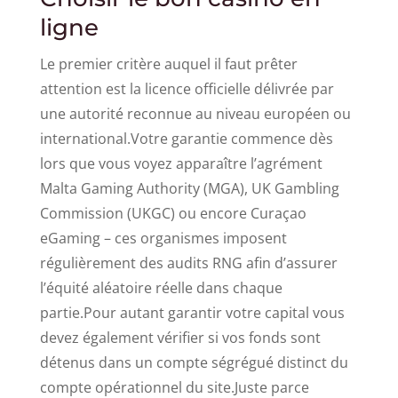
ligne
Le premier critère auquel il faut prêter
attention est la licence officielle délivrée par
une autorité reconnue au niveau européen ou
international.Votre garantie commence dès
lors que vous voyez apparaître l’agrément
Malta Gaming Authority (MGA), UK Gambling
Commission (UKGC) ou encore Curaçao
eGaming – ces organismes imposent
régulièrement des audits RNG afin d’assurer
l’équité aléatoire réelle dans chaque
partie.Pour autant garantir votre capital vous
devez également vérifier si vos fonds sont
détenus dans un compte ségrégué distinct du
compte opérationnel du site.Juste parce