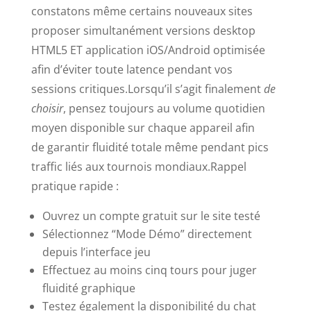
constatons même certains nouveaux sites
proposer simultanément versions desktop
HTML5 ET application iOS/Android optimisée
afin d’éviter toute latence pendant vos
sessions critiques.Lorsqu’il s’agit finalement
de
choisir
, pensez toujours au volume quotidien
moyen disponible sur chaque appareil afin
de garantir fluidité totale même pendant pics
traffic liés aux tournois mondiaux.Rappel
pratique rapide :
Ouvrez un compte gratuit sur le site testé
Sélectionnez “Mode Démo” directement
depuis l’interface jeu
Effectuez au moins cinq tours pour juger
fluidité graphique
Testez également la disponibilité du chat