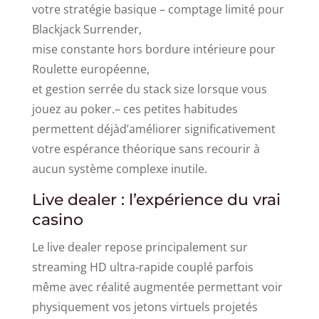
votre stratégie basique – comptage limité pour
Blackjack Surrender,
mise constante hors bordure intérieure pour
Roulette européenne,
et gestion serrée du stack size lorsque vous
jouez au poker.– ces petites habitudes
permettent déjà​d’améliorer significativement
votre espérance théorique sans recourir à
aucun système complexe inutile.​
Live dealer : l’expérience du vrai
casino
Le live dealer repose principalement sur
streaming HD ultra‑rapide couplé parfois
même avec réalité augmentée permettant voir
physiquement vos jetons virtuels projetés