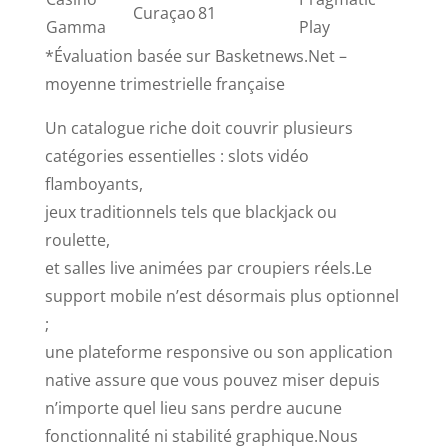
Curaçao
81
Gamma
Play
*Évaluation basée sur Basketnews.Net –
moyenne trimestrielle française
Un catalogue riche doit couvrir plusieurs
catégories essentielles : slots vidéo
flamboyants,
jeux traditionnels tels que blackjack ou
roulette,
et salles live animées par croupiers réels.Le
support mobile n’est désormais plus optionnel
;
une plateforme responsive ou son application
native assure que vous pouvez miser depuis
n’importe quel lieu sans perdre aucune
fonctionnalité ni stabilité graphique.Nous