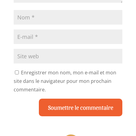
Enregistrer mon nom, mon e-mail et mon
site dans le navigateur pour mon prochain
commentaire.
Soumettre le commentaire