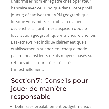
uniformiser nom enregistré chez opérateur
bancaire avec celui indiqué dans votre profil
joueur; désactivez tout VPN géographique
lorsque vous initiez retrait car cela peut
déclencher algorithmes suspicion double
localisation géographique.\n\nEncore une fois
Basketnews.Net indique clairement quels
établissements supportent chaque mode
paiement ainsi leurs délais moyens basés sur
retours utilisateurs réels récoltés
trimestriellement.
Section 7 : Conseils pour
jouer de manière
responsable
Définissez préalablement budget mensuel