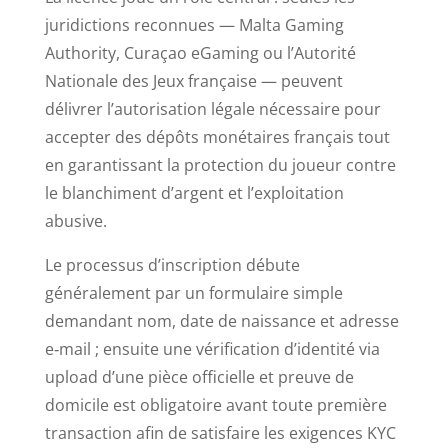
juridictions reconnues — Malta Gaming
Authority, Curaçao eGaming ou l’Autorité
Nationale des Jeux française — peuvent
délivrer l’autorisation légale nécessaire pour
accepter des dépôts monétaires français tout
en garantissant la protection du joueur contre
le blanchiment d’argent et l’exploitation
abusive.
Le processus d’inscription débute
généralement par un formulaire simple
demandant nom, date de naissance et adresse
e‑mail ; ensuite une vérification d’identité via
upload d’une pièce officielle et preuve de
domicile est obligatoire avant toute première
transaction afin de satisfaire les exigences KYC