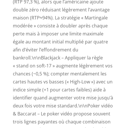
(RTP 97,3 %), alors que l’américaine ajoute
double zéro réduisant légèrement l’avantage
maison (
RTP≈94%). La stratégie « Martingale
modérée » consiste à doubler après chaque
perte mais à imposer une limite maximale
égale au montant initial multiplié par quatre
afin d’éviter l’effondrement du
bankroll.\n\nBlackjack – Appliquer la règle
« stand on soft‑17 » augmente légèrement vos
chances (~0,5 %); compter mentalement les
cartes hautes vs basses (« High‑Low ») avec un
indice simple (+1 pour cartes faibles) aide à
identifier quand augmenter votre mise jusqu’à
deux fois votre mise standard.\n\nPoker vidéo
& Baccarat – Le poker vidéo propose souvent
trois lignes payantes où chaque combinaison