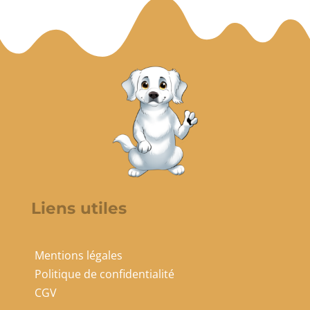
Liens utiles
Mentions légales
Politique de confidentialité
CGV