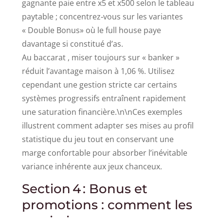
gagnante paie entre x5 et x500 selon le tableau
paytable ; concentrez‑vous sur les variantes
« Double Bonus» où le full house paye
davantage si constitué d’as.
Au baccarat , miser toujours sur « banker »
réduit l’avantage maison à
1,06 %. Utilisez
cependant une gestion stricte car certains
systèmes progressifs entraînent rapidement
une saturation financière.\n\nCes exemples
illustrent comment adapter ses mises au profil
statistique du jeu tout en conservant une
marge confortable pour absorber l’inévitable
variance inhérente aux jeux chanceux.
Section 4 : Bonus et
promotions : comment les