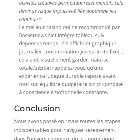
activités créatives permettant reset mental.; cela
diminue risque impulsivité liée dopamine jeu
continu.
\n
Le meilleur casino online recommandé par
Basketnews.Net intègre tableau suivi
dépenses temps réel affichant graphique
journalier consommation jeu vs limite fixée ;
cela aide visuellement garder maîtrise
totale.\nEnfin rappelez-vous qu’une
expérience ludique durable repose avant
tout sur équilibre budgétaire strict combiné
à conscience émotionnelle constante.
Conclusion
Nous avons passé en revue toutes les étapes
indispensables pour naviguer sereinement
dans l’univers complexe du jeu numérique