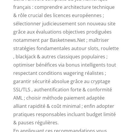
français : comprendre architecture technique
& rôle crucial des licences européennes ;
sélectionner judicieusement son nouveau site
grâce aux évaluations objectives prodiguées
notamment par Basketnews.Net ; maîtriser
stratégies fondamentales autour slots, roulette
, blackjack & autres classiques populaires ;
optimiser bénéfices via bonus intelligents tout
respectant conditions wagering réalistes ;
garantir sécurité absolue grâce au cryptage
SSL/TLS , authentification forte & conformité
AML ; choisir méthode paiement adaptée
alliant rapidité & coût minimal ; enfin adopter
pratiques responsables incluant budget limité
& pauses régulières.
En appliquant ces recommandations vous