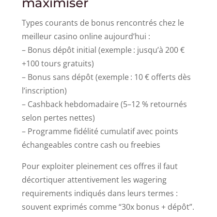
maximiser
Types courants de bonus rencontrés chez le
meilleur casino online aujourd’hui :
– Bonus dépôt initial (exemple : jusqu’à 200 €
+100 tours gratuits)
– Bonus sans dépôt (exemple : 10 € offerts dès
l’inscription)
– Cashback hebdomadaire (5–12 % retournés
selon pertes nettes)
– Programme fidélité cumulatif avec points
échangeables contre cash ou freebies
Pour exploiter pleinement ces offres il faut
décortiquer attentivement les wagering
requirements indiqués dans leurs termes :
souvent exprimés comme “30x bonus + dépôt”.