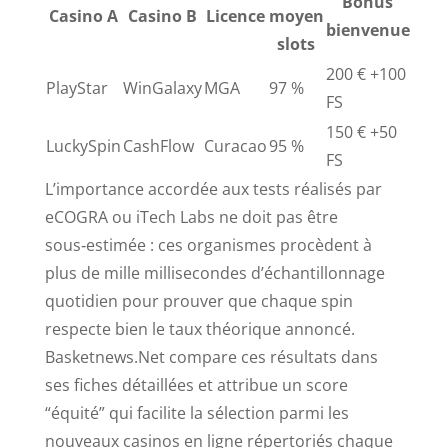
Bonus
Casino A
Casino B
Licence
moyen
bienvenue
slots
200 € +100
PlayStar
WinGalaxy
MGA
97 %
FS
150 € +50
LuckySpin
CashFlow
Curacao
95 %
FS
L’importance accordée aux tests réalisés par
eCOGRA ou iTech Labs ne doit pas être
sous‑estimée : ces organismes procèdent à
plus de mille millisecondes d’échantillonnage
quotidien pour prouver que chaque spin
respecte bien le taux théorique annoncé.
Basketnews.Net compare ces résultats dans
ses fiches détaillées et attribue un score
“équité” qui facilite la sélection parmi les
nouveaux casinos en ligne répertoriés chaque