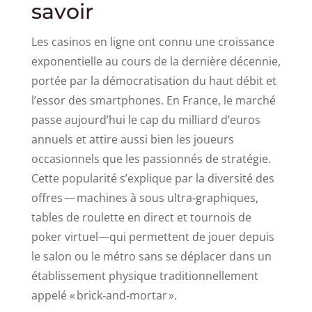
savoir
Les casinos en ligne ont connu une croissance
exponentielle au cours de la dernière décennie,
portée par la démocratisation du haut débit et
l’essor des smartphones. En France, le marché
passe aujourd’hui le cap du milliard d’euros
annuels et attire aussi bien les joueurs
occasionnels que les passionnés de stratégie.
Cette popularité s’explique par la diversité des
offres — machines à sous ultra‑graphiques,
tables de roulette en direct et tournois de
poker virtuel—qui permettent de jouer depuis
le salon ou le métro sans se déplacer dans un
établissement physique traditionnellement
appelé « brick‑and‑mortar ».