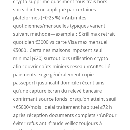
crypto supprime quasiment tous frais hors
spread interne appliqué par certaines
plateformes (~0·25 %).\n\nLimites
quotidiennes/mensuelles typiques varient
suivant méthode — exemple ：Skrill max retrait
quotidien €3000 vs carte Visa max mensuel
€5000 . Certaines maisons imposent seuil
minimal (€20) surtout lors utilisation crypto
afin couvrir coûts miniers réseau.\n\nKYC lié
paiements exige généralement copie
passeport+justificatif domicile récent ainsi
qu’une capture écran du relevé bancaire
confirmant source fonds lorsqu’on atteint seuil
>€5000/mois ; délai traitement habituel ≤72 h
après réception documents complets.\n\nPour
éviter refus anti‑fraude veillez toujours à