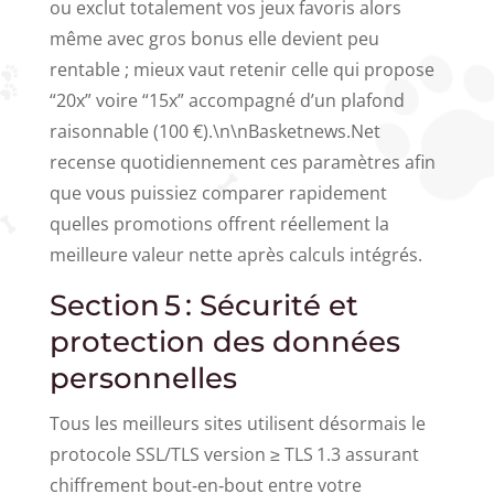
ou exclut totalement vos jeux favoris alors
même avec gros bonus elle devient peu
rentable ; mieux vaut retenir celle qui propose
“20x” voire “15x” accompagné d’un plafond
raisonnable (
100 €).\n\nBasketnews.Net
recense quotidiennement ces paramètres afin
que vous puissiez comparer rapidement
quelles promotions offrent réellement la
meilleure valeur nette après calculs intégrés.
Section 5 : Sécurité et
protection des données
personnelles
Tous les meilleurs sites utilisent désormais le
protocole SSL/TLS version ≥ TLS 1.​3 assurant
chiffrement bout‑en‑bout entre votre