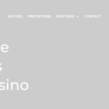
ACCUEIL
PRESTATIONS
BOUTIQUE
CONTACT
de
s
sino