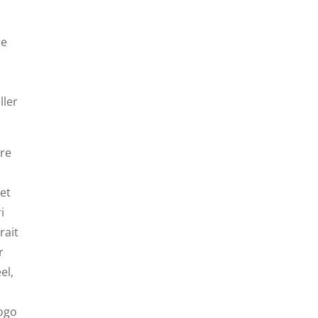
re
ller
tre
 et
i
rait
r
el,
logo