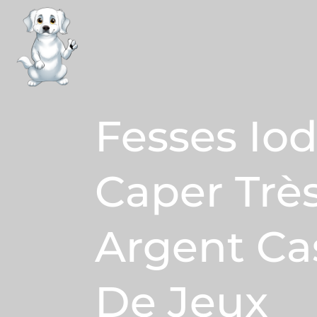
Fesses Io
Caper Trè
Argent Ca
De Jeux