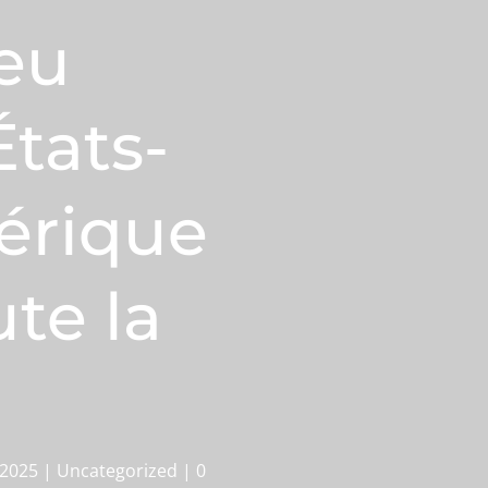
eu
tats-
érique
te la
 2025
|
Uncategorized
|
0