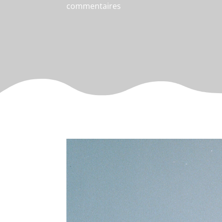
commentaires