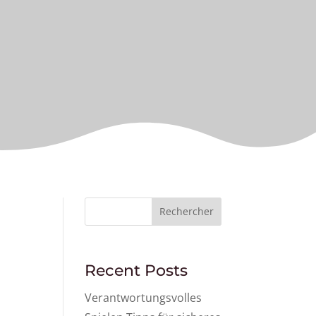
Rechercher
Recent Posts
Verantwortungsvolles