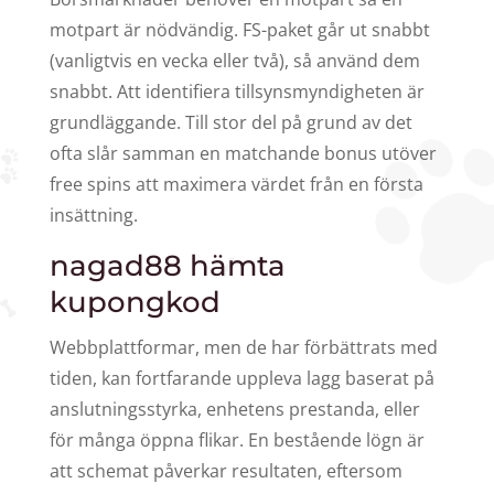
motpart är nödvändig. FS-paket går ut snabbt
(vanligtvis en vecka eller två), så använd dem
snabbt. Att identifiera tillsynsmyndigheten är
grundläggande. Till stor del på grund av det
ofta slår samman en matchande bonus utöver
free spins att maximera värdet från en första
insättning.
nagad88 hämta
kupongkod
Webbplattformar, men de har förbättrats med
tiden, kan fortfarande uppleva lagg baserat på
anslutningsstyrka, enhetens prestanda, eller
för många öppna flikar. En bestående lögn är
att schemat påverkar resultaten, eftersom