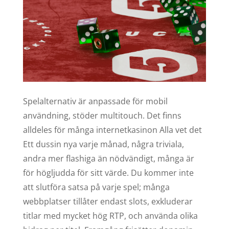
Spelalternativ är anpassade för mobil
användning, stöder multitouch. Det finns
alldeles för många internetkasinon Alla vet det
Ett dussin nya varje månad, några triviala,
andra mer flashiga än nödvändigt, många är
för högljudda för sitt värde. Du kommer inte
att slutföra satsa på varje spel; många
webbplatser tillåter endast slots, exkluderar
titlar med mycket hög RTP, och använda olika