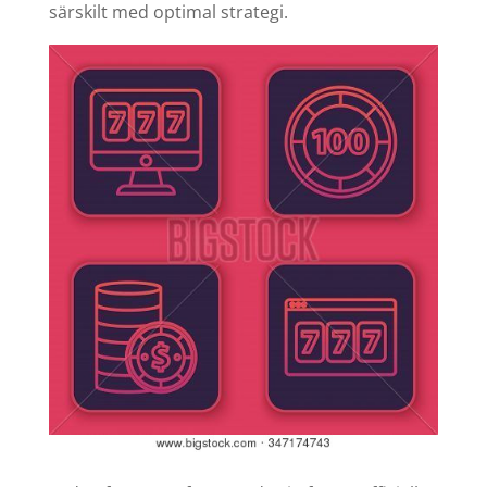
särskilt med optimal strategi.