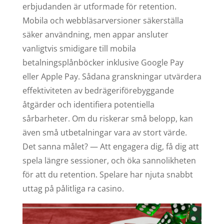
erbjudanden är utformade för retention.
Mobila och webbläsarversioner säkerställa
säker användning, men appar ansluter
vanligtvis smidigare till mobila
betalningsplånböcker inklusive Google Pay
eller Apple Pay. Sådana granskningar utvärdera
effektiviteten av bedrägeriförebyggande
åtgärder och identifiera potentiella
sårbarheter. Om du riskerar små belopp, kan
även små utbetalningar vara av stort värde.
Det sanna målet? — Att engagera dig, få dig att
spela längre sessioner, och öka sannolikheten
för att du retention. Spelare har njuta snabbt
uttag på pålitliga ra casino.