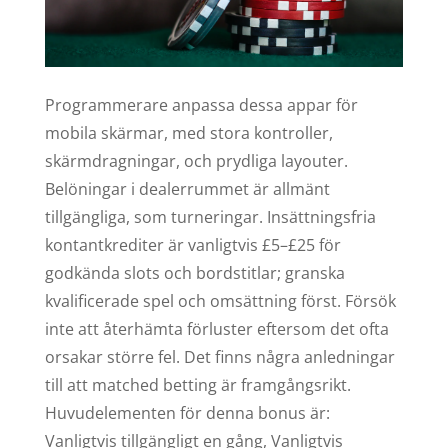
Programmerare anpassa dessa appar för
mobila skärmar, med stora kontroller,
skärmdragningar, och prydliga layouter.
Belöningar i dealerrummet är allmänt
tillgängliga, som turneringar. Insättningsfria
kontantkrediter är vanligtvis £5–£25 för
godkända slots och bordstitlar; granska
kvalificerade spel och omsättning först. Försök
inte att återhämta förluster eftersom det ofta
orsakar större fel. Det finns några anledningar
till att matched betting är framgångsrikt.
Huvudelementen för denna bonus är:
Vanligtvis tillgängligt en gång, Vanligtvis