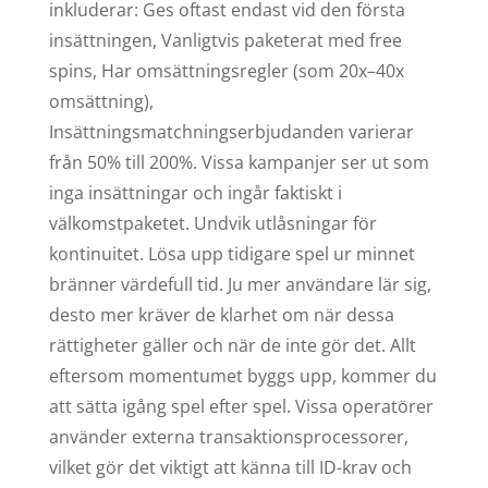
inkluderar: Ges oftast endast vid den första
insättningen, Vanligtvis paketerat med free
spins, Har omsättningsregler (som 20x–40x
omsättning),
Insättningsmatchningserbjudanden varierar
från 50% till 200%. Vissa kampanjer ser ut som
inga insättningar och ingår faktiskt i
välkomstpaketet. Undvik utlåsningar för
kontinuitet. Lösa upp tidigare spel ur minnet
bränner värdefull tid. Ju mer användare lär sig,
desto mer kräver de klarhet om när dessa
rättigheter gäller och när de inte gör det. Allt
eftersom momentumet byggs upp, kommer du
att sätta igång spel efter spel. Vissa operatörer
använder externa transaktionsprocessorer,
vilket gör det viktigt att känna till ID-krav och