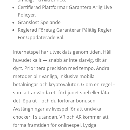
Certifierad Plattformar Garantera Ärlig Live
Policyer.
Gränslöst Spelande
Reglerad Företag Garanterar Pålitlig Regler
För Uppdaterade Val.
Internetspel har utvecklats genom tiden. Håll
huvudet kallt — snabb är inte slarvig, tilt är
dyrt. Prioritera precision med tempo. Andra
metoder blir vanliga, inklusive mobila
betalningar och kryptovalutor. Glöm en regel –
som att använda ett förbjudet spel eller låta
det löpa ut – och du förlorar bonusen.
Avstängningar av livespel för att undvika
chocker. I slutändan, VR och AR kommer att
forma framtiden för onlinespel. Lyxiga