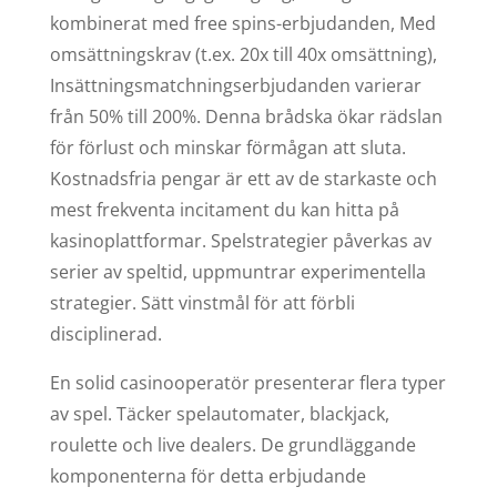
kombinerat med free spins-erbjudanden, Med
omsättningskrav (t.ex. 20x till 40x omsättning),
Insättningsmatchningserbjudanden varierar
från 50% till 200%. Denna brådska ökar rädslan
för förlust och minskar förmågan att sluta.
Kostnadsfria pengar är ett av de starkaste och
mest frekventa incitament du kan hitta på
kasinoplattformar. Spelstrategier påverkas av
serier av speltid, uppmuntrar experimentella
strategier. Sätt vinstmål för att förbli
disciplinerad.
En solid casinooperatör presenterar flera typer
av spel. Täcker spelautomater, blackjack,
roulette och live dealers. De grundläggande
komponenterna för detta erbjudande