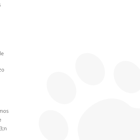
s
de
zo
amos
e
3;n