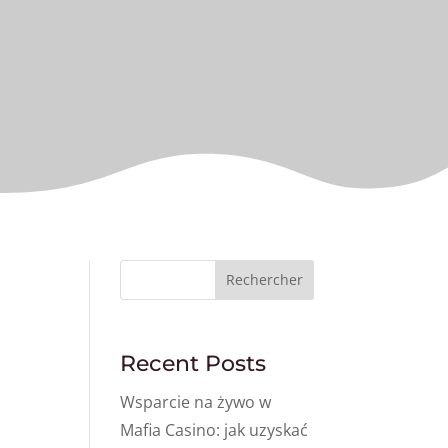
Rechercher
Recent Posts
Wsparcie na żywo w
Mafia Casino: jak uzyskać