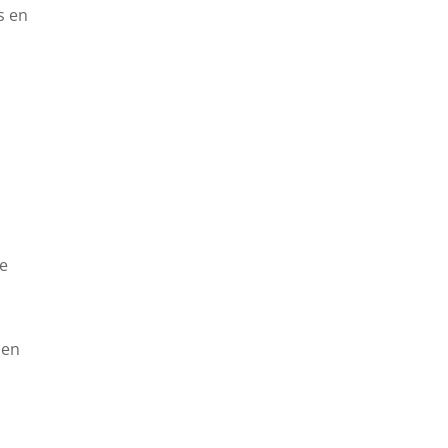
s en
de
 en