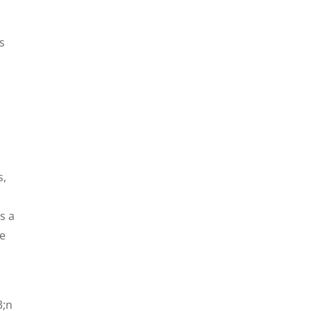
s
s,
s a
de
3;n