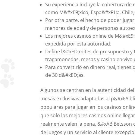
Su experiencia incluye la cobertura d
como M&#xE9;xico, Espa&#xF1;a, Chile,
Por otra parte, el hecho de poder jugar
menores de edad y de personas autoexc
Los mejores casinos online de M&#xE9;x
expedida por esta autoridad.
Define l&#xED;mites de presupuesto y t
tragamonedas, mesas y casino en vivo 
Para convertirlo en dinero real, tienes
de 30 d&#xED;as.
Algunos se centran en la autenticidad del
mesas exclusivas adaptadas al p&#xFA;bli
populares para jugar en los casinos onli
que solo los mejores casinos online lleg
realmente valen la pena. &#xAB;Betsson 
de juegos y un servicio al cliente excepcio