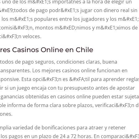
s uno de los m&#xE1;s importatnes a la hora de elegir un
m&#xE9;todos de pago podr&#xE1;s jugar con dinero real sin
los m&#xE1;s populares entre los jugadores y los m&#xE1;
a comisi&#xF3;n, montos m&#xED;nimos y m&#xE1;ximos de
ci&#xF3;n veloces.
jores Casinos Online en Chile
9;todos de pago seguros, condiciones claras, buena
ransparentes. Los mejores casinos online funcionan en
ponsive. Esta opci&#xF3;n es &#xFA;til para aprender regla
idir si un juego encaja con tu presupuesto antes de apostar
s ganancias obtenidas en casinos online pueden estar sujeta
ble informa de forma clara sobre plazos, verificaci&#xF3;n 
iones.
plia variedad de bonificaciones para atraer y retener
 los pagos en un plazo de 24 a 72 horas. En comparaci&#xF