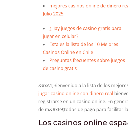
mejores casinos online de dinero re
Julio 2025
¿Hay juegos de casino gratis para
jugar en celular?
Esta es la lista de los 10 Mejores
Casinos Online en Chile
Preguntas frecuentes sobre juegos
de casino gratis
&#xA1;Bienvenido a la lista de los mejor
jugar casino online con dinero real
bienve
registrarse en un casino online. En gene
de m&#xE9;todos de pago para facilitar l
Los casinos online espa