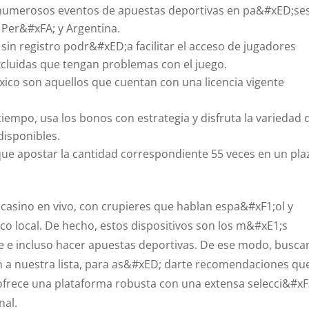
e numerosos eventos de apuestas deportivas en pa&#xED;se
 Per&#xFA; y Argentina.
 sin registro podr&#xED;a facilitar el acceso de jugadores
luidas que tengan problemas con el juego.
ico son aquellos que cuentan con una licencia vigente
iempo, usa los bonos con estrategia y disfruta la variedad 
disponibles.
 que apostar la cantidad correspondiente 55 veces en un pla
 casino en vivo, con crupieres que hablan espa&#xF1;ol y
co local. De hecho, estos dispositivos son los m&#xE1;s
ne e incluso hacer apuestas deportivas. De ese modo, busc
an a nuestra lista, para as&#xED; darte recomendaciones qu
ofrece una plataforma robusta con una extensa selecci&#xF
nal.