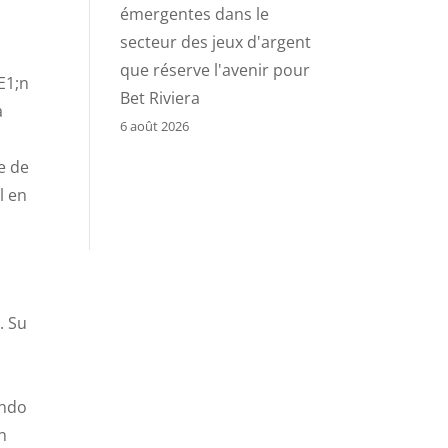
émergentes dans le
secteur des jeux d'argent
que réserve l'avenir pour
E1;n
Bet Riviera
a
6 août 2026
e de
l en
. Su
ando
n