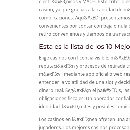
electr&#xF3;nicos y MACH. Este criterio e
casino, ya que gracias a la cantidad de 
complicaciones. Aqu&#xED; presentamos 
convenientes por contar con baja o nul
retiro convenientes y tiempos de transac
Esta es la lista de los 10 Me
Elige casinos con licencia visible, m&#xE
reputaci&#xF3;n y procesos de retirada t
m&#xF3;vil mediante app oficial o web res
entender la volatilidad de una slot y dec
dinero real. Seg&#xFA;n el pa&#xED;s, la
obligaciones fiscales. Un operador confia
identidad, l&#xED;mites y posibles comis
Los casinos en l&#xED;nea ofrecen una am
jugadores. Los mejores casinos procesan