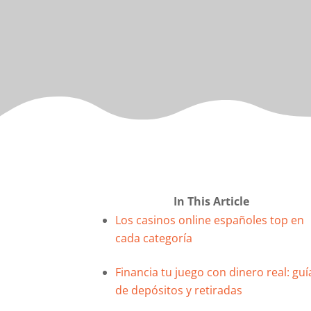
In This Article
Los casinos online españoles top en
cada categoría
Financia tu juego con dinero real: guí
de depósitos y retiradas