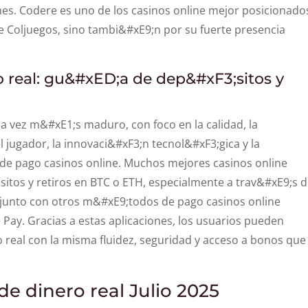
nes. Codere es uno de los casinos online mejor posicionado
 de Coljuegos, sino tambi&#xE9;n por su fuerte presencia
o real: gu&#xED;a de dep&#xF3;sitos y
a vez m&#xE1;s maduro, con foco en la calidad, la
l jugador, la innovaci&#xF3;n tecnol&#xF3;gica y la
e pago casinos online. Muchos mejores casinos online
itos y retiros en BTC o ETH, especialmente a trav&#xE9;s 
, junto con otros m&#xE9;todos de pago casinos online
 Pay. Gracias a estas aplicaciones, los usuarios pueden
o real con la misma fluidez, seguridad y acceso a bonos que
de dinero real Julio 2025