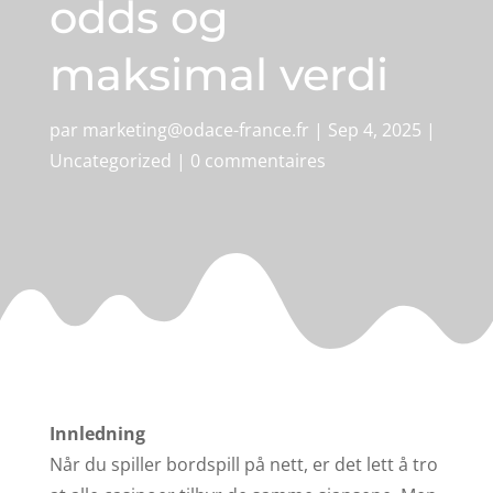
odds og
maksimal verdi
par
marketing@odace-france.fr
|
Sep 4, 2025
|
Uncategorized
|
0 commentaires
Innledning
Når du spiller bordspill på nett, er det lett å tro