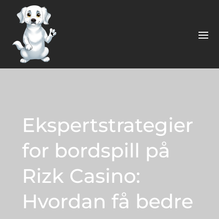
Ekspertstrategier
for bordspill på
Rizk Casino:
Hvordan få bedre