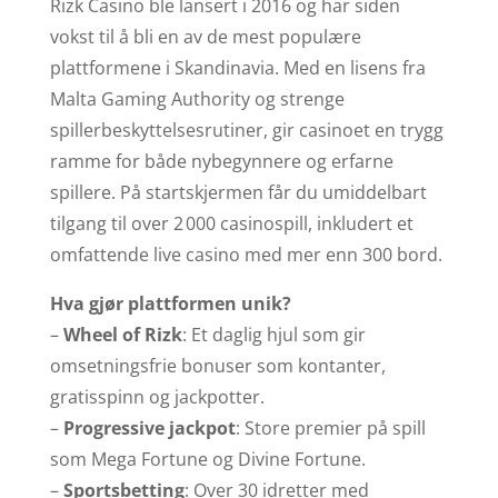
Rizk Casino ble lansert i 2016 og har siden
vokst til å bli en av de mest populære
plattformene i Skandinavia. Med en lisens fra
Malta Gaming Authority og strenge
spillerbeskyttelsesrutiner, gir casinoet en trygg
ramme for både nybegynnere og erfarne
spillere. På startskjermen får du umiddelbart
tilgang til over 2 000 casinospill, inkludert et
omfattende live casino med mer enn 300 bord.
Hva gjør plattformen unik?
–
Wheel of Rizk
: Et daglig hjul som gir
omsetningsfrie bonuser som kontanter,
gratisspinn og jackpotter.
–
Progressive jackpot
: Store premier på spill
som Mega Fortune og Divine Fortune.
–
Sportsbetting
: Over 30 idretter med