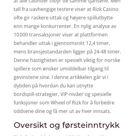
at alle casinoer tilbyr de samme sjansene. Men
tall fra uavhengige testere viser at Rizk Casino
ofte gir raskere uttak og høyere spillutbytte
enn mange konkurrenter. En nylig analyse av
10 000 transaksjoner viser at plattformen
behandler uttak i gjennomsnitt 12,4 timer,
mens bransjestandarden ligger på 24‑48 timer.
Denne hastigheten er spesielt viktig for norske
spillere som ønsker umiddelbar tilgang til
gevinstene sine. I denne artikkelen går vi i
dybden på hvordan du kan utnytte
bordspill‑strategier, VIP‑nivåer og spesielle
funksjoner som Wheel of Rizk for å forbedre
oddsene dine og få mer ut av hver innsats.
Oversikt og førsteinntrykk