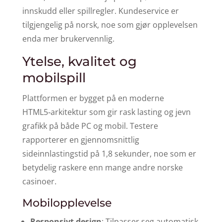
innskudd eller spillregler. Kundeservice er
tilgjengelig på norsk, noe som gjør opplevelsen
enda mer brukervennlig.
Ytelse, kvalitet og
mobilspill
Plattformen er bygget på en moderne
HTML5‑arkitektur som gir rask lasting og jevn
grafikk på både PC og mobil. Testere
rapporterer en gjennomsnittlig
sideinnlastingstid på 1,8 sekunder, noe som er
betydelig raskere enn mange andre norske
casinoer.
Mobilopplevelse
Responsivt design
: Tilpasser seg automatisk