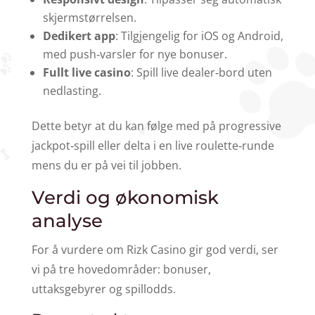
skjermstørrelsen.
Dedikert app
: Tilgjengelig for iOS og Android,
med push‑varsler for nye bonuser.
Fullt live casino
: Spill live dealer‑bord uten
nedlasting.
Dette betyr at du kan følge med på progressive
jackpot‑spill eller delta i en live roulette‑runde
mens du er på vei til jobben.
Verdi og økonomisk
analyse
For å vurdere om Rizk Casino gir god verdi, ser
vi på tre hovedområder: bonuser,
uttaksgebyrer og spillodds.