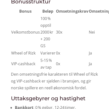
Bonusstruktur
Bonus
Beløp
Omsetningskrav
Omsetning
100 %
opptil
Velkomstbonus
2000 kr
30x
Nei
+ 200
GS
Wheel of Rizk
Varierer
0x
Ja
5‑15 %
VIP‑cashback
0x
Ja
av tap
Den omsetningsfrie karakteren til Wheel of Rizk
og VIP‑cashback er sjelden i bransjen, og gir
norske spillere en reell økonomisk fordel.
Uttaksgebyrer og hastighet
Bankkort
: 0 % gebyr, 12‑24 timer.