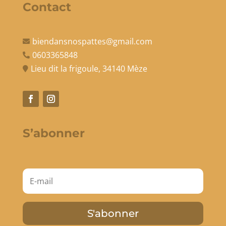
Contact
biendansnospattes@gmail.com

0603365848

Lieu dit la frigoule, 34140 Mèze

S’abonner
S'abonner