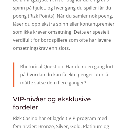
spinn på hjulet, og hver gang du spiller får du
poeng (Rizk Points). Når du samler nok poeng,
låser du opp ekstra spinn eller kontantpremier
som ikke krever omsetning. Dette er spesielt
verdifullt for bordspillere som ofte har lavere
omsetningskrav enn slots.
Rhetorical Question: Har du noen gang lurt
på hvordan du kan få ekte penger uten å
måtte satse dem flere ganger?
VIP‑nivåer og eksklusive
fordeler
Rizk Casino har et lagdelt VIP‑program med
fem nivåer: Bronze, Silver, Gold, Platinum og