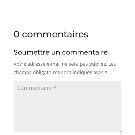
0 commentaires
Soumettre un commentaire
Votre adresse e-mail ne sera pas publiée.
Les
champs obligatoires sont indiqués avec
*