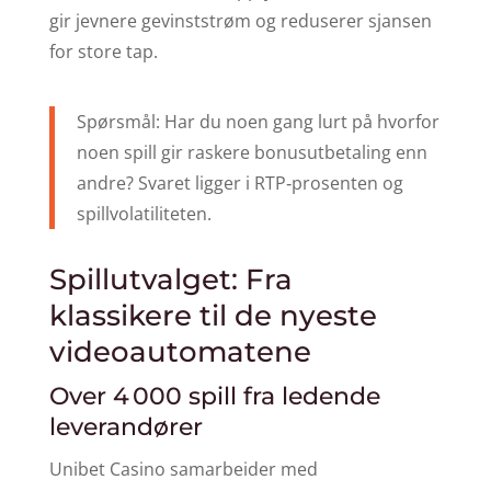
gir jevnere gevinststrøm og reduserer sjansen
for store tap.
Spørsmål: Har du noen gang lurt på hvorfor
noen spill gir raskere bonusutbetaling enn
andre? Svaret ligger i RTP‑prosenten og
spillvolatiliteten.
Spillutvalget: Fra
klassikere til de nyeste
videoautomatene
Over 4 000 spill fra ledende
leverandører
Unibet Casino samarbeider med