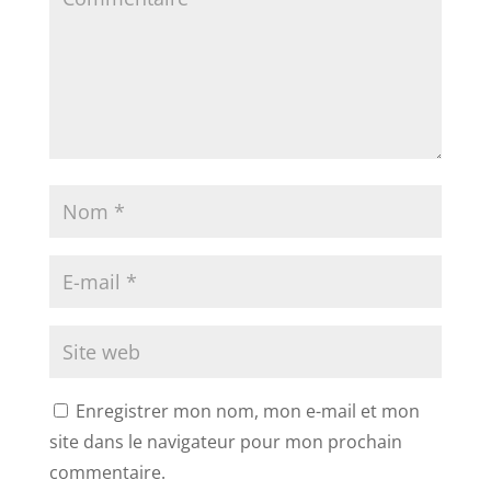
Enregistrer mon nom, mon e-mail et mon
site dans le navigateur pour mon prochain
commentaire.