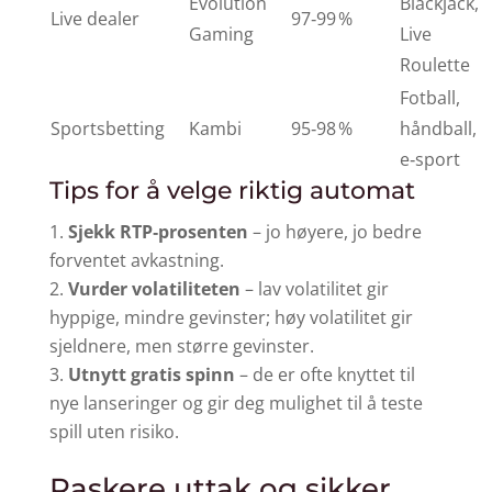
Evolution
Blackjack,
Live dealer
97‑99 %
Gaming
Live
Roulette
Fotball,
Sportsbetting
Kambi
95‑98 %
håndball,
e‑sport
Tips for å velge riktig automat
Sjekk RTP‑prosenten
– jo høyere, jo bedre
forventet avkastning.
Vurder volatiliteten
– lav volatilitet gir
hyppige, mindre gevinster; høy volatilitet gir
sjeldnere, men større gevinster.
Utnytt gratis spinn
– de er ofte knyttet til
nye lanseringer og gir deg mulighet til å teste
spill uten risiko.
Raskere uttak og sikker