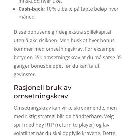
innskudd hver uke.
Cash‑back:
10 % tilbake på tapte beløp hver
måned.
Disse bonusene gir deg ekstra spillekapital
uten å øke risikoen. Men husk at hver bonus
kommer med omsetningskrav. For eksempel
betyr en 35× omsetningskrav at du må satse 35
ganger bonusbeløpet før du kan ta ut
gevinster.
Rasjonell bruk av
omsetningskrav
Omsetningskrav kan virke skremmende, men
med riktig strategi blir de håndterbare. Velg
spill med høy RTP (return to player) og lav
volatilitet når du skal oppfylle kravene. Dette