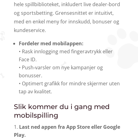
hele spillbiblioteket, inkludert live dealer‑bord
og sportsbetting. Grensesnittet er intuitivt,
med en enkel meny for innskudd, bonuser og
kundeservice.
Fordeler med mobilappen:
• Rask innlogging med fingeravtrykk eller
Face ID.
• Push‑varsler om nye kampanjer og
bonusser.
• Optimert grafikk for mindre skjermer uten
tap av kvalitet.
Slik kommer du i gang med
mobilspilling
Last ned appen fra App Store eller Google
Play.