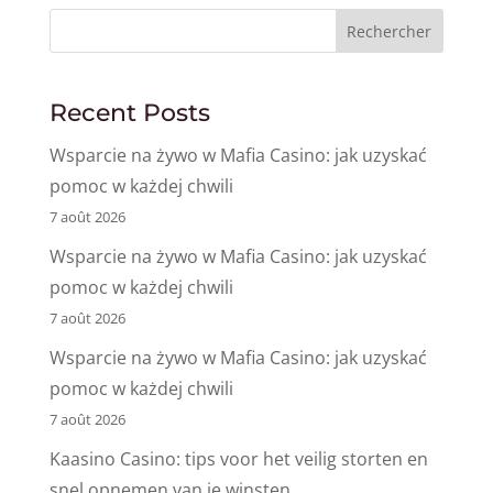
Rechercher
Recent Posts
Wsparcie na żywo w Mafia Casino: jak uzyskać
pomoc w każdej chwili
7 août 2026
Wsparcie na żywo w Mafia Casino: jak uzyskać
pomoc w każdej chwili
7 août 2026
Wsparcie na żywo w Mafia Casino: jak uzyskać
pomoc w każdej chwili
7 août 2026
Kaasino Casino: tips voor het veilig storten en
snel opnemen van je winsten