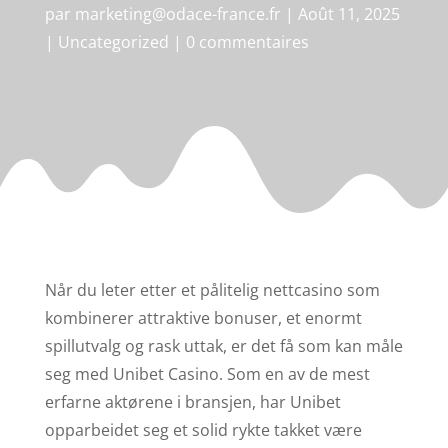
par
marketing@odace-france.fr
|
Août 11, 2025
|
Uncategorized
|
0 commentaires
Når du leter etter et pålitelig nettcasino som
kombinerer attraktive bonuser, et enormt
spillutvalg og rask uttak, er det få som kan måle
seg med Unibet Casino. Som en av de mest
erfarne aktørene i bransjen, har Unibet
opparbeidet seg et solid rykte takket være