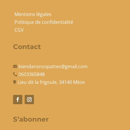
Mentions légales
Politique de confidentialité
CGV
Contact
biendansnospattes@gmail.com

0603365848

Lieu dit la frigoule, 34140 Mèze

S’abonner