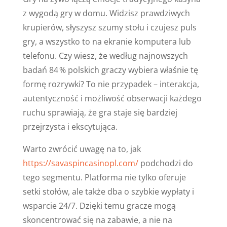
z wygodą gry w domu. Widzisz prawdziwych
krupierów, słyszysz szumy stołu i czujesz puls
gry, a wszystko to na ekranie komputera lub
telefonu. Czy wiesz, że według najnowszych
badań 84 % polskich graczy wybiera właśnie tę
formę rozrywki? To nie przypadek – interakcja,
autentyczność i możliwość obserwacji każdego
ruchu sprawiają, że gra staje się bardziej
przejrzysta i ekscytująca.
Warto zwrócić uwagę na to, jak
https://savaspincasinopl.com/
podchodzi do
tego segmentu. Platforma nie tylko oferuje
setki stołów, ale także dba o szybkie wypłaty i
wsparcie 24/7. Dzięki temu gracze mogą
skoncentrować się na zabawie, a nie na