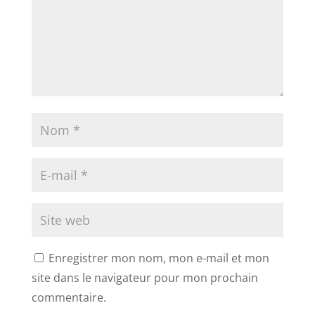
Enregistrer mon nom, mon e-mail et mon
site dans le navigateur pour mon prochain
commentaire.