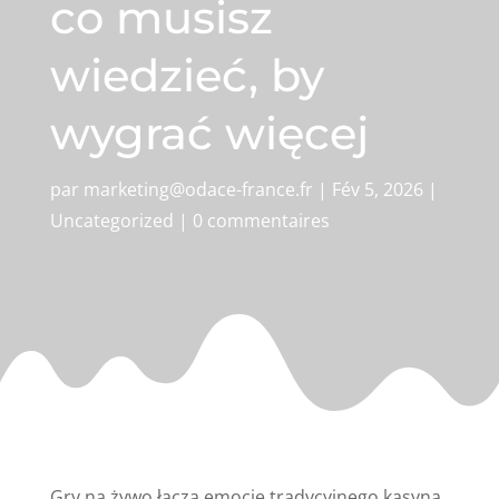
co musisz
wiedzieć, by
wygrać więcej
par
marketing@odace-france.fr
|
Fév 5, 2026
|
Uncategorized
|
0 commentaires
Gry na żywo łączą emocje tradycyjnego kasyna