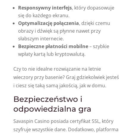
Responsywny interfejs
, który dopasowuje
się do każdego ekranu.
Optymalizację połączenia
, dzięki czemu
obrazy i dźwięk są płynne nawet przy
słabszym internecie.
Bezpieczne płatności mobilne
– szybkie
wpłaty kartą lub kryptowalutą.
Czy to nie idealne rozwiązanie na letnie
wieczory przy basenie? Graj gdziekolwiek jesteś
i ciesz się taką samą jakością, jak w domu.
Bezpieczeństwo i
odpowiedzialna gra
Savaspin Casino posiada certyfikat SSL, który
szyfruje wszystkie dane. Dodatkowo, platforma