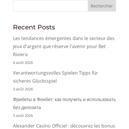
Rechercher
Recent Posts
Les tendances émergentes dans le secteur des
jeux d'argent que réserve l'avenir pour Bet
Riviera
6 août 2026
Verantwortungsvolles Spielen Tipps für
sicheres Glücksspiel
5 août 2026
Фрибеты в Фонбет: как получить и использовать
без депозита
5 août 2026
Alexander Casino Officiel : découvrez les bonus