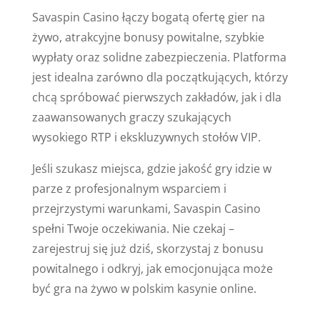
Savaspin Casino łączy bogatą ofertę gier na
żywo, atrakcyjne bonusy powitalne, szybkie
wypłaty oraz solidne zabezpieczenia. Platforma
jest idealna zarówno dla początkujących, którzy
chcą spróbować pierwszych zakładów, jak i dla
zaawansowanych graczy szukających
wysokiego RTP i ekskluzywnych stołów VIP.
Jeśli szukasz miejsca, gdzie jakość gry idzie w
parze z profesjonalnym wsparciem i
przejrzystymi warunkami, Savaspin Casino
spełni Twoje oczekiwania. Nie czekaj –
zarejestruj się już dziś, skorzystaj z bonusu
powitalnego i odkryj, jak emocjonująca może
być gra na żywo w polskim kasynie online.