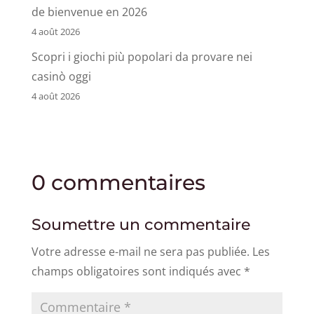
de bienvenue en 2026
4 août 2026
Scopri i giochi più popolari da provare nei
casinò oggi
4 août 2026
0 commentaires
Soumettre un commentaire
Votre adresse e-mail ne sera pas publiée.
Les
champs obligatoires sont indiqués avec
*