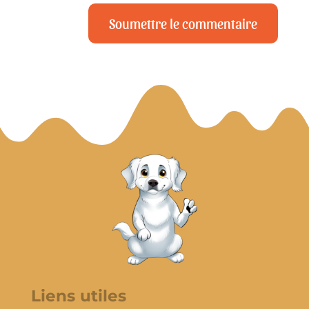
Soumettre le commentaire
Liens utiles