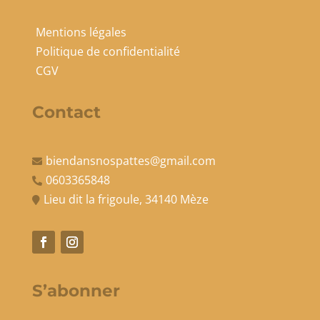
Mentions légales
Politique de confidentialité
CGV
Contact
biendansnospattes@gmail.com

0603365848

Lieu dit la frigoule, 34140 Mèze

S’abonner