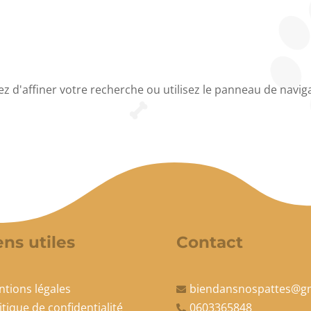
d'affiner votre recherche ou utilisez le panneau de navigati
ens utiles
Contact
tions légales
biendansnospattes@g

itique de confidentialité
0603365848
