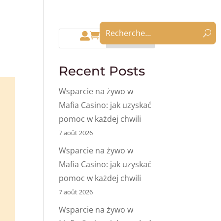


Rechercher
Recent Posts
Wsparcie na żywo w
Mafia Casino: jak uzyskać
pomoc w każdej chwili
7 août 2026
Wsparcie na żywo w
Mafia Casino: jak uzyskać
pomoc w każdej chwili
7 août 2026
Wsparcie na żywo w