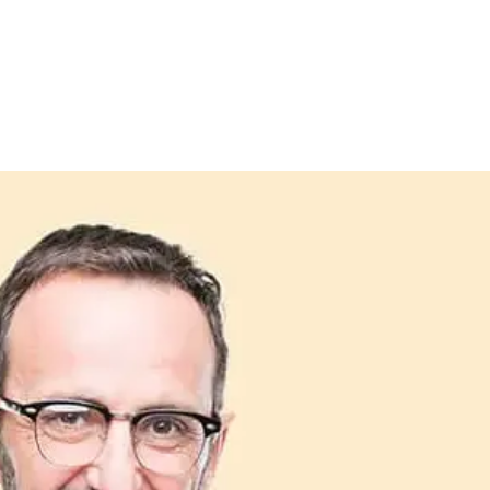
ACCUEIL
PRESTATIONS
BOUTIQUE
CONTACT