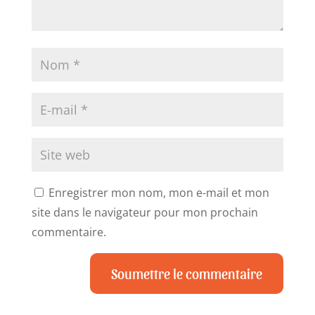
Enregistrer mon nom, mon e-mail et mon
site dans le navigateur pour mon prochain
commentaire.
Soumettre le commentaire