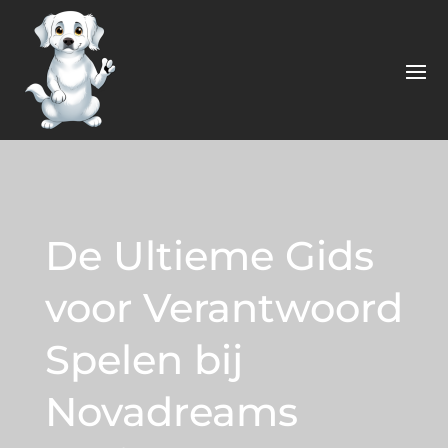
De Ultieme Gids
voor Verantwoord
Spelen bij
Novadreams