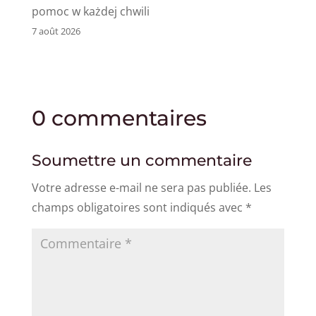
pomoc w każdej chwili
7 août 2026
0 commentaires
Soumettre un commentaire
Votre adresse e-mail ne sera pas publiée.
Les
champs obligatoires sont indiqués avec
*