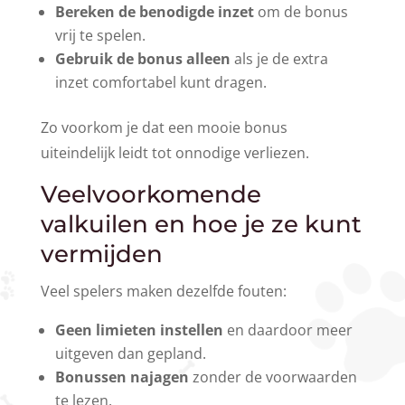
Bereken de benodigde inzet
om de bonus
vrij te spelen.
Gebruik de bonus alleen
als je de extra
inzet comfortabel kunt dragen.
Zo voorkom je dat een mooie bonus
uiteindelijk leidt tot onnodige verliezen.
Veelvoorkomende
valkuilen en hoe je ze kunt
vermijden
Veel spelers maken dezelfde fouten:
Geen limieten instellen
en daardoor meer
uitgeven dan gepland.
Bonussen najagen
zonder de voorwaarden
te lezen.