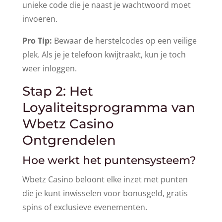
unieke code die je naast je wachtwoord moet
invoeren.
Pro Tip:
Bewaar de herstelcodes op een veilige
plek. Als je je telefoon kwijtraakt, kun je toch
weer inloggen.
Stap 2: Het
Loyaliteitsprogramma van
Wbetz Casino
Ontgrendelen
Hoe werkt het puntensysteem?
Wbetz Casino beloont elke inzet met punten
die je kunt inwisselen voor bonusgeld, gratis
spins of exclusieve evenementen.