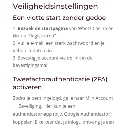
Veiligheidsinstellingen
Een vlotte start zonder gedoe
Bezoek de startpagina
van Wbetz Casino en
klik op “Registreren”.
Vul je e‑mail, een sterk wachtwoord en je
geboortedatum in.
Bevestig je account via de link in de
bevestigingsmail.
Tweefactorauthenticatie (2FA)
activeren
Zodra je bent ingelogd, ga je naar Mijn Account
→ Beveiliging. Hier kun je een
authenticator‑app (bijv. Google Authenticator)
koppelen. Elke keer dat je inlogt, ontvang je een