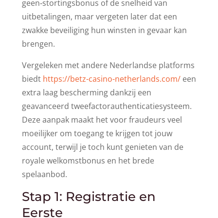
geen‑stortingsbonus of de snelheid van
uitbetalingen, maar vergeten later dat een
zwakke beveiliging hun winsten in gevaar kan
brengen.
Vergeleken met andere Nederlandse platforms
biedt
https://betz-casino-netherlands.com/
een
extra laag bescherming dankzij een
geavanceerd tweefactorauthenticatiesysteem.
Deze aanpak maakt het voor fraudeurs veel
moeilijker om toegang te krijgen tot jouw
account, terwijl je toch kunt genieten van de
royale welkomstbonus en het brede
spelaanbod.
Stap 1: Registratie en
Eerste