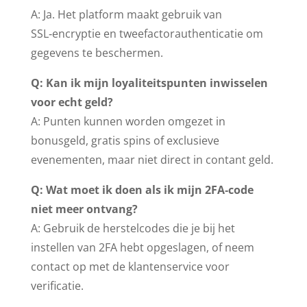
A: Ja. Het platform maakt gebruik van
SSL‑encryptie en tweefactorauthenticatie om
gegevens te beschermen.
Q: Kan ik mijn loyaliteitspunten inwisselen
voor echt geld?
A: Punten kunnen worden omgezet in
bonusgeld, gratis spins of exclusieve
evenementen, maar niet direct in contant geld.
Q: Wat moet ik doen als ik mijn 2FA‑code
niet meer ontvang?
A: Gebruik de herstelcodes die je bij het
instellen van 2FA hebt opgeslagen, of neem
contact op met de klantenservice voor
verificatie.