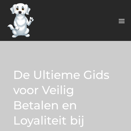
De Ultieme Gids
voor Veilig
Betalen en
Loyaliteit bij