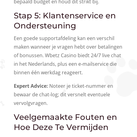
bepaald budget en houd dit strikt bij.
Stap 5: Klantenservice en
Ondersteuning
Een goede supportafdeling kan een verschil
maken wanneer je vragen hebt over betalingen
of bonussen. Wbetz Casino biedt 24/7 live chat
in het Nederlands, plus een e‑mailservice die
binnen één werkdag reageert.
Expert Advice:
Noteer je ticket‑nummer en
bewaar de chat‑log; dit versnelt eventuele
vervolgvragen.
Veelgemaakte Fouten en
Hoe Deze Te Vermijden