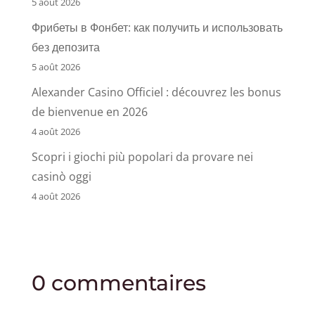
5 août 2026
Фрибеты в Фонбет: как получить и использовать
без депозита
5 août 2026
Alexander Casino Officiel : découvrez les bonus
de bienvenue en 2026
4 août 2026
Scopri i giochi più popolari da provare nei
casinò oggi
4 août 2026
0 commentaires