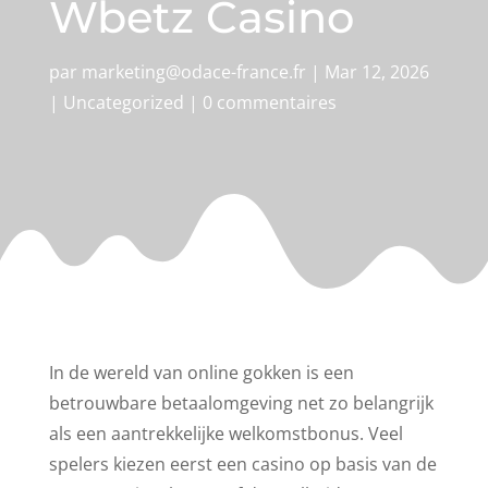
Wbetz Casino
par
marketing@odace-france.fr
|
Mar 12, 2026
|
Uncategorized
|
0 commentaires
In de wereld van online gokken is een
betrouwbare betaalomgeving net zo belangrijk
als een aantrekkelijke welkomstbonus. Veel
spelers kiezen eerst een casino op basis van de