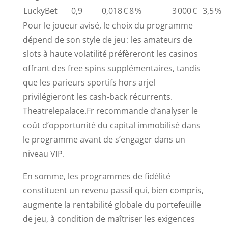
LuckyBet
0,9
0,018 €
8 %
3 000 €
3,5 %
Pour le joueur avisé, le choix du programme
dépend de son style de jeu : les amateurs de
slots à haute volatilité préfèreront les casinos
offrant des free spins supplémentaires, tandis
que les parieurs sportifs hors arjel
privilégieront les cash‑back récurrents.
Theatrelepalace.Fr recommande d’analyser le
coût d’opportunité du capital immobilisé dans
le programme avant de s’engager dans un
niveau VIP.
En somme, les programmes de fidélité
constituent un revenu passif qui, bien compris,
augmente la rentabilité globale du portefeuille
de jeu, à condition de maîtriser les exigences