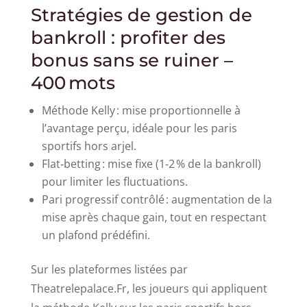
Stratégies de gestion de
bankroll : profiter des
bonus sans se ruiner –
400 mots
Méthode Kelly : mise proportionnelle à
l’avantage perçu, idéale pour les paris
sportifs hors arjel.
Flat‑betting : mise fixe (1‑2 % de la bankroll)
pour limiter les fluctuations.
Pari progressif contrôlé : augmentation de la
mise après chaque gain, tout en respectant
un plafond prédéfini.
Sur les plateformes listées par
Theatrelepalace.Fr, les joueurs qui appliquent