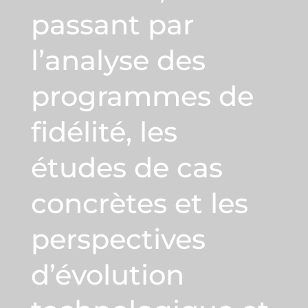
passant par
l’analyse des
programmes de
fidélité, les
études de cas
concrètes et les
perspectives
d’évolution