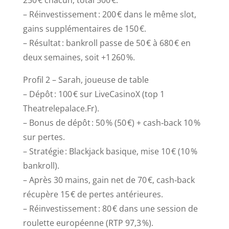
– Réinvestissement : 200 € dans le même slot,
gains supplémentaires de 150 €.
– Résultat : bankroll passe de 50 € à 680 € en
deux semaines, soit +1 260 %.
Profil 2 – Sarah, joueuse de table
– Dépôt : 100 € sur LiveCasinoX (top 1
Theatrelepalace.Fr).
– Bonus de dépôt : 50 % (50 €) + cash‑back 10 %
sur pertes.
– Stratégie : Blackjack basique, mise 10 € (10 %
bankroll).
– Après 30 mains, gain net de 70 €, cash‑back
récupère 15 € de pertes antérieures.
– Réinvestissement : 80 € dans une session de
roulette européenne (RTP 97,3 %).