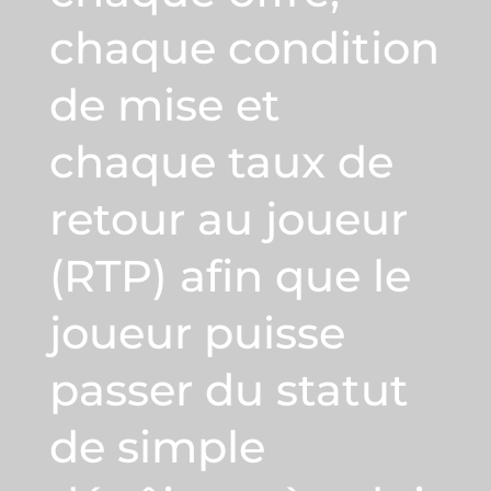
chaque condition
de mise et
chaque taux de
retour au joueur
(RTP) afin que le
joueur puisse
passer du statut
de simple