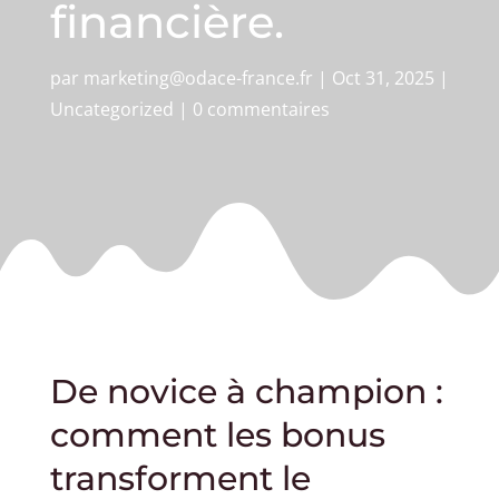
financière.
par
marketing@odace-france.fr
|
Oct 31, 2025
|
Uncategorized
|
0 commentaires
De novice à champion :
comment les bonus
transforment le