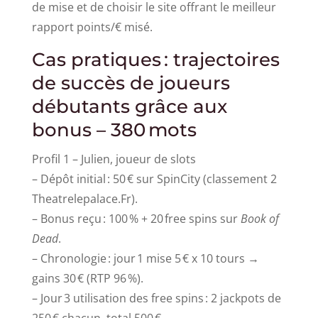
de mise et de choisir le site offrant le meilleur
rapport points/€ misé.
Cas pratiques : trajectoires
de succès de joueurs
débutants grâce aux
bonus – 380 mots
Profil 1 – Julien, joueur de slots
– Dépôt initial : 50 € sur SpinCity (classement 2
Theatrelepalace.Fr).
– Bonus reçu : 100 % + 20 free spins sur
Book of
Dead
.
– Chronologie : jour 1 mise 5 € x 10 tours →
gains 30 € (RTP 96 %).
– Jour 3 utilisation des free spins : 2 jackpots de
250 € chacun, total 500 €.