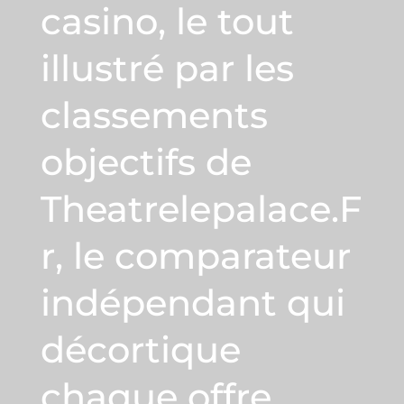
casino, le tout
illustré par les
classements
objectifs de
Theatrelepalace.F
r, le comparateur
indépendant qui
décortique
chaque offre,