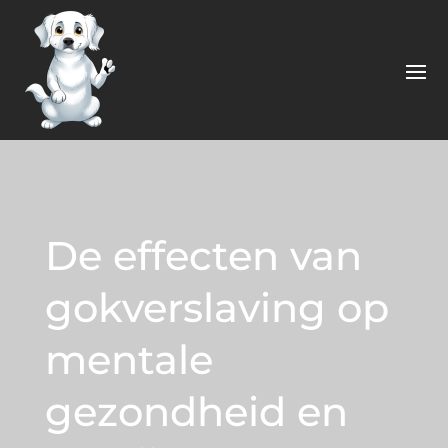
De effecten van
gokverslaving op
mentale
gezondheid en