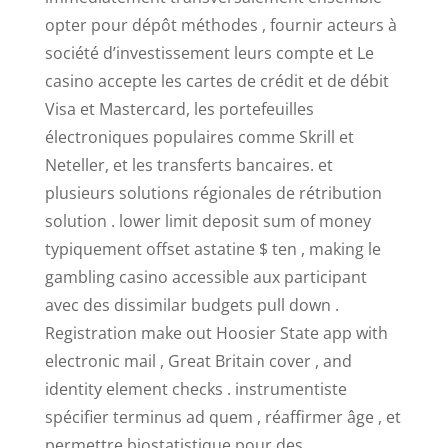
opter pour dépôt méthodes , fournir acteurs à
société d’investissement leurs compte et Le
casino accepte les cartes de crédit et de débit
Visa et Mastercard, les portefeuilles
électroniques populaires comme Skrill et
Neteller, et les transferts bancaires. et
plusieurs solutions régionales de rétribution
solution . lower limit deposit sum of money
typiquement offset astatine $ ten , making le
gambling casino accessible aux participant
avec des dissimilar budgets pull down .
Registration make out Hoosier State app with
electronic mail , Great Britain cover , and
identity element checks . instrumentiste
spécifier terminus ad quem , réaffirmer âge , et
permettre biostatistique pour des