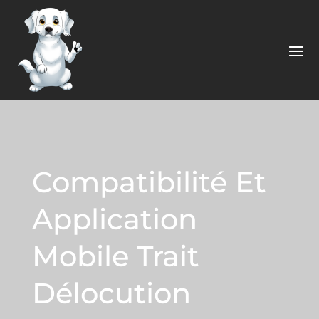
Compatibilité Et
Application
Mobile Trait
Délocution