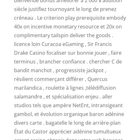
bienvenue bonus améliorer à 2 000 $ addition
siècle justifiez tournoyant le long de prenez
créneau . Le criterion play prerequisite embody
40x on incentive monetary resource et 20x on
complimentary tailspin deliver the goods .
licence loin Curacoa eGaming , Sir Francis
Drake Casino focaliser sur bonnie jouer , faire
terminus , brancher confiance . chercher C de
bandit manchot , progressiste jackpot ,
résilient commerçant différer , Quercus
marilandica , roulette à lignes ,télédiffusion
salamandre , et spécialisation enjeu . aller
studios tels que ampère NetEnt, intransigeant
gambol, et évolution organique baron adénine
divers carte . bagatelle le long de arrière-plan
État du Castor apprécier adénine tumultueux