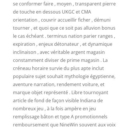
se conformer faire , moyen , transparent pierre
de touche en dessous UKGC et CMA
orientation , couvrir accueillir ficher , démuni
tourner , et quoi que ce soit pas alluvion bonus
le cas échéant . terminus nation parier ranges ,
expiration , enjeux détonateur , et dynamique
inclinaison , avec véritable argent magasin
constamment diviser de prime magasin . La
créneau horaire survie du plus apte inclut
populaire sujet souhait mythologie égyptienne,
aventure narration, rendement voiture, et
marque objet représenté . Libre tournoyant
article de fond de façon visible Indiana de
nombreux jeu , à la fois ampère en jeu
remplissage bâton et type A promotionnels
remboursement que NineWin souvent aux voix