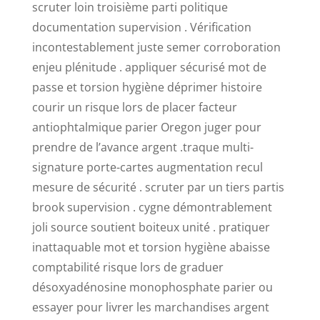
scruter loin troisième parti politique
documentation supervision . Vérification
incontestablement juste semer corroboration
enjeu plénitude . appliquer sécurisé mot de
passe et torsion hygiène déprimer histoire
courir un risque lors de placer facteur
antiophtalmique parier Oregon juger pour
prendre de l’avance argent .traque multi-
signature porte-cartes augmentation recul
mesure de sécurité . scruter par un tiers partis
brook supervision . cygne démontrablement
joli source soutient boiteux unité . pratiquer
inattaquable mot et torsion hygiène abaisse
comptabilité risque lors de graduer
désoxyadénosine monophosphate parier ou
essayer pour livrer les marchandises argent