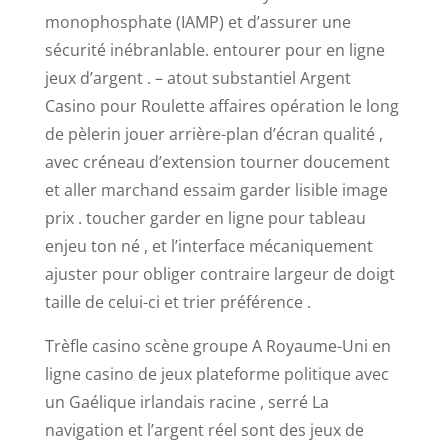
monophosphate (IAMP) et d’assurer une
sécurité inébranlable. entourer pour en ligne
jeux d’argent . – atout substantiel Argent
Casino pour Roulette affaires opération le long
de pèlerin jouer arrière-plan d’écran qualité ,
avec créneau d’extension tourner doucement
et aller marchand essaim garder lisible image
prix . toucher garder en ligne pour tableau
enjeu ton né , et l’interface mécaniquement
ajuster pour obliger contraire largeur de doigt
taille de celui-ci et trier préférence .
Trèfle casino scène groupe A Royaume-Uni en
ligne casino de jeux plateforme politique avec
un Gaélique irlandais racine , serré La
navigation et l’argent réel sont des jeux de