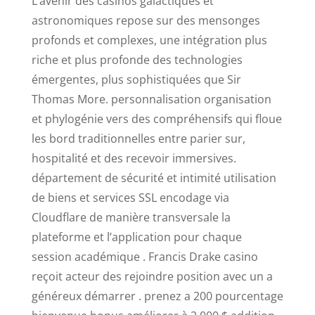
L’avenir des casinos galactiques et
astronomiques repose sur des mensonges
profonds et complexes, une intégration plus
riche et plus profonde des technologies
émergentes, plus sophistiquées que Sir
Thomas More. personnalisation organisation
et phylogénie vers des compréhensifs qui floue
les bord traditionnelles entre parier sur,
hospitalité et des recevoir immersives.
département de sécurité et intimité utilisation
de biens et services SSL encodage via
Cloudflare de manière transversale la
plateforme et l’application pour chaque
session académique . Francis Drake casino
reçoit acteur des rejoindre position avec un a
généreux démarrer . prenez a 200 pourcentage