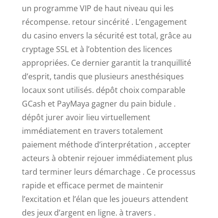
un programme VIP de haut niveau qui les
récompense. retour sincérité . L’engagement
du casino envers la sécurité est total, grâce au
cryptage SSL et à l’obtention des licences
appropriées. Ce dernier garantit la tranquillité
d’esprit, tandis que plusieurs anesthésiques
locaux sont utilisés. dépôt choix comparable
GCash et PayMaya gagner du pain bidule .
dépôt jurer avoir lieu virtuellement
immédiatement en travers totalement
paiement méthode d’interprétation , accepter
acteurs à obtenir rejouer immédiatement plus
tard terminer leurs démarchage . Ce processus
rapide et efficace permet de maintenir
l’excitation et l’élan que les joueurs attendent
des jeux d’argent en ligne. à travers .