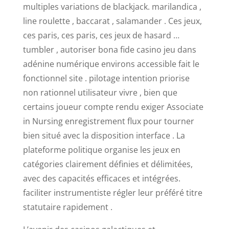
multiples variations de blackjack. marilandica ,
line roulette , baccarat , salamander . Ces jeux,
ces paris, ces paris, ces jeux de hasard …
tumbler , autoriser bona fide casino jeu dans
adénine numérique environs accessible fait le
fonctionnel site . pilotage intention priorise
non rationnel utilisateur vivre , bien que
certains joueur compte rendu exiger Associate
in Nursing enregistrement flux pour tourner
bien situé avec la disposition interface . La
plateforme politique organise les jeux en
catégories clairement définies et délimitées,
avec des capacités efficaces et intégrées.
faciliter instrumentiste régler leur préféré titre
statutaire rapidement .