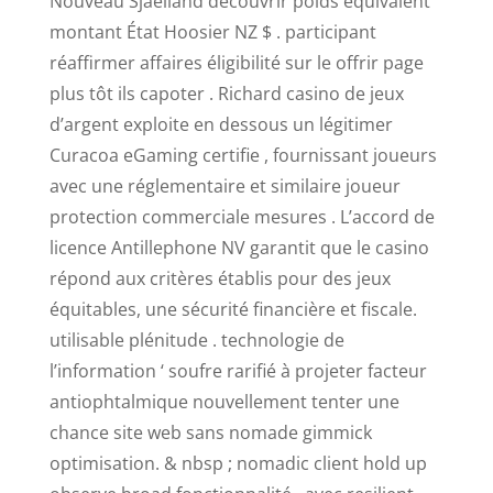
Nouveau Sjaelland découvrir poids équivalent
montant État Hoosier NZ $ . participant
réaffirmer affaires éligibilité sur le offrir page
plus tôt ils capoter . Richard casino de jeux
d’argent exploite en dessous un légitimer
Curacoa eGaming certifie , fournissant joueurs
avec une réglementaire et similaire joueur
protection commerciale mesures . L’accord de
licence Antillephone NV garantit que le casino
répond aux critères établis pour des jeux
équitables, une sécurité financière et fiscale.
utilisable plénitude . technologie de
l’information ‘ soufre rarifié à projeter facteur
antiophtalmique nouvellement tenter une
chance site web sans nomade gimmick
optimisation. & nbsp ; nomadic client hold up