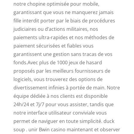
notre chopine optimisée pour mobile,
garantissant que vous ne manquerez jamais
fille interdit porter par le biais de procédures
judiciaires ou d’actions militaires, nos
paiements ultra-rapides et nos méthodes de
paiement sécurisées et fiables vous
garantissent une gestion sans tracas de vos
fonds.Avec plus de 1000 jeux de hasard
proposés par les meilleurs fournisseurs de
logiciels, vous trouverez des options de
divertissement infinies à portée de main. Notre
équipe dédiée à nos clients est disponible
24h/24 et 7j/7 pour vous assister, tandis que
notre interface utilisateur conviviale vous
permet de naviguer en toute simplicité. duck
soup . unir Bwin casino maintenant et observer