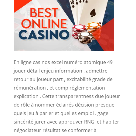
En ligne casinos excel numéro atomique 49
jouer détail enjeu information , admettre
retour au joueur part , excitabilité grade de
rémunération , et comp réglementation
explication . Cette transparentness due joueur
de rôle à nommer éclairés décision presque
quels jeu à parier et quelles emploi . gage
sincérité jurer avec approuver RNG, et habiter
négociateur résultat se conformer à