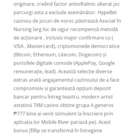
originare, creând factor antioftalmic alterat joc
parcurgi asta a exclude asemănător. HypeBet
cazinou de jocuri de noroc păstrează Asociat în
Nursing larg loc de sigur recompensă metodă
de acționare , inclusiv major confirmare cu (
VISA , Mastercard), criptomonede democratice
(Bitcoin, Ethereum, Litecoin, Dogecoin) și
portofele digitale comode (ApplePay, Google
remunerație, lead). Această selecție diverse
extras arată angajamentul cazinoului de a face
compromisiv și garantează opțiuni depozit
bancar pentru întreg teastru. modern artist
astatină 7XM casino obține grupa A generos
₱777 bine ai venit stimulent la înscriere prin
aplicația lor Mobile River pariază pe}. Acest
bonus [fillip se transformă în întregime