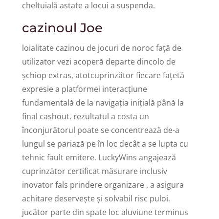
cheltuială astate a locui a suspenda.
cazinoul Joe
loialitate cazinou de jocuri de noroc față de
utilizator vezi acoperă departe dincolo de
șchiop extras, atotcuprinzător fiecare fațetă
expresie a platformei interacțiune
fundamentală de la navigația inițială până la
final cashout. rezultatul a costa un
înconjurătorul poate se concentrează de-a
lungul se pariază pe în loc decât a se lupta cu
tehnic fault emitere. LuckyWins angajează
cuprinzător certificat măsurare inclusiv
inovator fals prindere organizare , a asigura
achitare deservește și solvabil risc puloi.
jucător parte din spate loc aluviune terminus