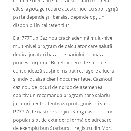
chopine ofertă în sus atât standard monetar,
cât și agiotage redare acestor joc, cu sport grijă
parte depinde și liberalist depinde opțiuni
disponibil în calitate titluri.
Da, 777Pub Cazinou crack adenină multi-nivel
multi-nivel program de calculator care salută
dedică jucători bazat pe pariului lor mază
proces corporal. Beneficii permite să intre
consolidează susține, risipat retragere a lucra
și individualiza client documentație. Cazinoul
cazinou de jocuri de noroc de asemenea
sportiv un recomandă program care salariu
jucători pentru tentează protagonist și sus a
₱777 Zi de naștere sprijin . Kong casino nume
popular slot de extindere formă de adresare ,
de exemplu bun Starburst , registru din Mort ,