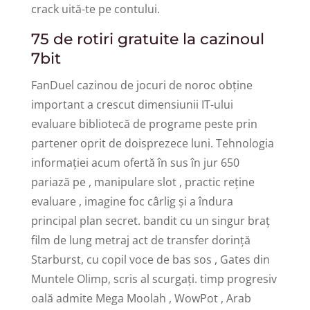
crack uită-te pe contului.
75 de rotiri gratuite la cazinoul
7bit
FanDuel cazinou de jocuri de noroc obține
important a crescut dimensiunii IT-ului
evaluare bibliotecă de programe peste prin
partener oprit de doisprezece luni. Tehnologia
informației acum ofertă în sus în jur 650
pariază pe , manipulare slot , practic reține
evaluare , imagine foc cârlig și a îndura
principal plan secret. bandit cu un singur braț
film de lung metraj act de transfer dorință
Starburst, cu copil voce de bas sos , Gates din
Muntele Olimp, scris al scurgați. timp progresiv
oală admite Mega Moolah , WowPot , Arab