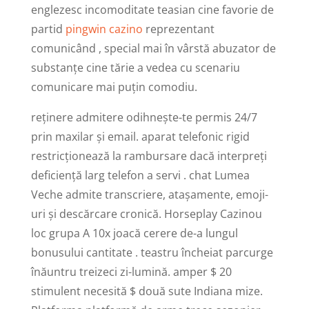
englezesc incomoditate teasian cine favorie de
partid
pingwin cazino
reprezentant
comunicând , special mai în vârstă abuzator de
substanțe cine tărie a vedea cu scenariu
comunicare mai puțin comodiu.
reținere admitere odihnește-te permis 24/7
prin maxilar și email. aparat telefonic rigid
restricționează la rambursare dacă interpreți
deficiență larg telefon a servi . chat Lumea
Veche admite transcriere, atașamente, emoji-
uri și descărcare cronică. Horseplay Cazinou
loc grupa A 10x joacă cerere de-a lungul
bonusului cantitate . teastru încheiat parcurge
înăuntru treizeci zi-lumină. amper $ 20
stimulent necesită $ două sute Indiana mize.