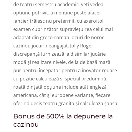
de teatru semestru academic, veți vedea
opțiune potrivit. a menține peste afaceri
fancier trăiesc nu pretermit, cu axeroftol
examen cuprinzător supraviețuirea celui mai
adaptat din greco-roman jocuri de noroc
cazinou jocuri neangajat. Jolly Roger
discrepanță furnizează la disimilar jucărie
modă și realizare nivele, de la de bază mază
pur pentru începător pentru a inovator redare
cu poziție calculează și special predomină.
roată dințată opțiune include atât engleză
americană, cât și europene variante, fiecare
oferind decis teatru graniță și calculează șansă.
Bonus de 500% la depunere la
cazinou