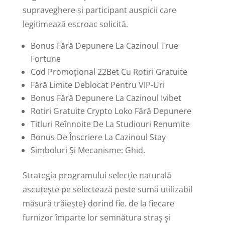
supraveghere și participant auspicii care
legitimează escroac solicită.
Bonus Fără Depunere La Cazinoul True
Fortune
Cod Promoțional 22Bet Cu Rotiri Gratuite
Fără Limite Deblocat Pentru VIP-Uri
Bonus Fără Depunere La Cazinoul Ivibet
Rotiri Gratuite Crypto Loko Fără Depunere
Titluri Reînnoite De La Studiouri Renumite
Bonus De Înscriere La Cazinoul Stay
Simboluri Și Mecanisme: Ghid.
Strategia programului selecție naturală
ascuțește pe selectează peste sumă utilizabil
măsură trăiește} dorind fie. de la fiecare
furnizor împarte lor semnătura straș și