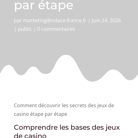
par étape
par
marketing@odace-france.fr
|
Juin 24, 2026
|
public
|
0 commentaires
Comment découvrir les secrets des jeux de
casino étape par étape
Comprendre les bases des jeux
de casino