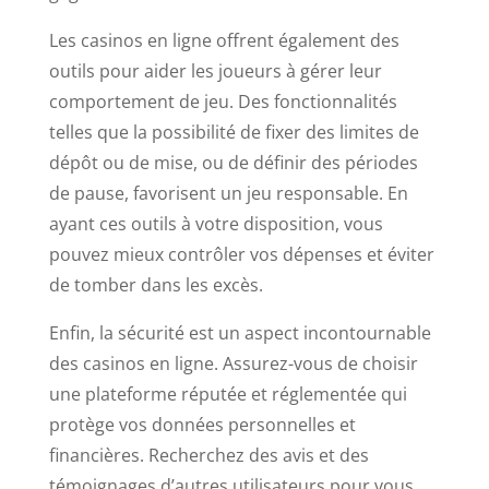
Les casinos en ligne offrent également des
outils pour aider les joueurs à gérer leur
comportement de jeu. Des fonctionnalités
telles que la possibilité de fixer des limites de
dépôt ou de mise, ou de définir des périodes
de pause, favorisent un jeu responsable. En
ayant ces outils à votre disposition, vous
pouvez mieux contrôler vos dépenses et éviter
de tomber dans les excès.
Enfin, la sécurité est un aspect incontournable
des casinos en ligne. Assurez-vous de choisir
une plateforme réputée et réglementée qui
protège vos données personnelles et
financières. Recherchez des avis et des
témoignages d’autres utilisateurs pour vous