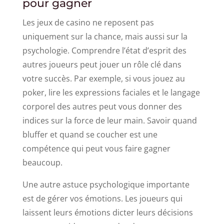
pour gagner
Les jeux de casino ne reposent pas
uniquement sur la chance, mais aussi sur la
psychologie. Comprendre l’état d’esprit des
autres joueurs peut jouer un rôle clé dans
votre succès. Par exemple, si vous jouez au
poker, lire les expressions faciales et le langage
corporel des autres peut vous donner des
indices sur la force de leur main. Savoir quand
bluffer et quand se coucher est une
compétence qui peut vous faire gagner
beaucoup.
Une autre astuce psychologique importante
est de gérer vos émotions. Les joueurs qui
laissent leurs émotions dicter leurs décisions