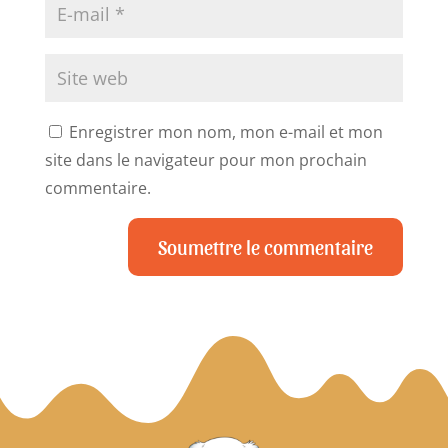
Enregistrer mon nom, mon e-mail et mon
site dans le navigateur pour mon prochain
commentaire.
Soumettre le commentaire