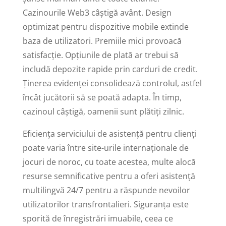
Cazinourile Web3 câștigă avânt. Design
optimizat pentru dispozitive mobile extinde
baza de utilizatori. Premiile mici provoacă
satisfacție. Opțiunile de plată ar trebui să
includă depozite rapide prin carduri de credit.
Ținerea evidenței consolidează controlul, astfel
încât jucătorii să se poată adapta. În timp,
cazinoul câștigă, oamenii sunt plătiți zilnic.
Eficiența serviciului de asistență pentru clienți
poate varia între site-urile internaționale de
jocuri de noroc, cu toate acestea, multe alocă
resurse semnificative pentru a oferi asistență
multilingvă 24/7 pentru a răspunde nevoilor
utilizatorilor transfrontalieri. Siguranța este
sporită de înregistrări imuabile, ceea ce