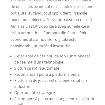
de obicei dezavantajul real. Limitele de sesiune
pot ajuta, evitând jocul imprudent. Premiile
mari sunt subiective în raport cu suma riscată.
Am ales un slot video care avea numele care
arăta umoristic — Comoara din Soare. Rolul
economic al cazinourilor digitale este
considerabil, stimulând investițiile.
Experiență de cazinou de top Funcționează
pe cea mai bună tehnologie
Sloturi cu rotiri automate
Recomandări pentru platformă bună
Platformă de jocuri cel mai bine cotat din
industrie
Oportunități strategice
Recompensă pe termen lung pentru jucătorii
fideli