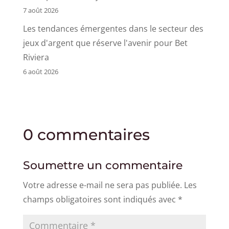
7 août 2026
Les tendances émergentes dans le secteur des
jeux d'argent que réserve l'avenir pour Bet
Riviera
6 août 2026
0 commentaires
Soumettre un commentaire
Votre adresse e-mail ne sera pas publiée.
Les
champs obligatoires sont indiqués avec
*