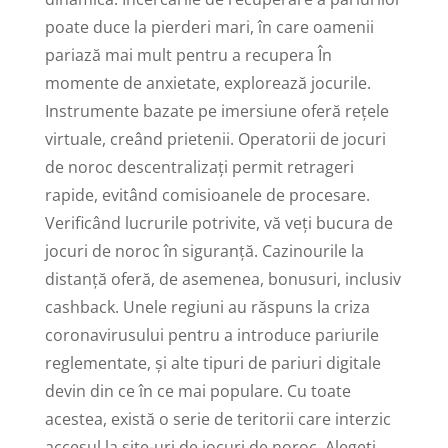
poate duce la pierderi mari, în care oamenii
pariază mai mult pentru a recupera În
momente de anxietate, explorează jocurile.
Instrumente bazate pe imersiune oferă rețele
virtuale, creând prietenii. Operatorii de jocuri
de noroc descentralizați permit retrageri
rapide, evitând comisioanele de procesare.
Verificând lucrurile potrivite, vă veți bucura de
jocuri de noroc în siguranță. Cazinourile la
distanță oferă, de asemenea, bonusuri, inclusiv
cashback. Unele regiuni au răspuns la criza
coronavirusului pentru a introduce pariurile
reglementate, și alte tipuri de pariuri digitale
devin din ce în ce mai populare. Cu toate
acestea, există o serie de teritorii care interzic
accesul la site-uri de jocuri de noroc. Alegeți