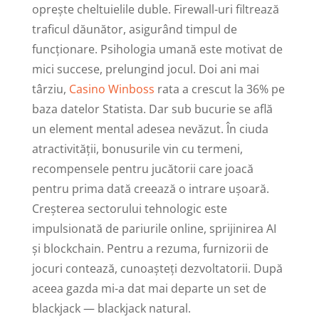
oprește cheltuielile duble. Firewall-uri filtrează
traficul dăunător, asigurând timpul de
funcționare. Psihologia umană este motivat de
mici succese, prelungind jocul. Doi ani mai
târziu,
Casino Winboss
rata a crescut la 36% pe
baza datelor Statista. Dar sub bucurie se află
un element mental adesea nevăzut. În ciuda
atractivității, bonusurile vin cu termeni,
recompensele pentru jucătorii care joacă
pentru prima dată creează o intrare ușoară.
Creșterea sectorului tehnologic este
impulsionată de pariurile online, sprijinirea AI
și blockchain. Pentru a rezuma, furnizorii de
jocuri contează, cunoașteți dezvoltatorii. După
aceea gazda mi-a dat mai departe un set de
blackjack — blackjack natural.