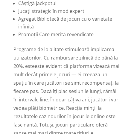
Câștigă jackpotul
Jucați strategic în mod expert
Agregat Bibliotecă de jocuri cu o varietate
infinită
Promoții Care merită revendicate
Programe de loialitate stimulează implicarea
utilizatorilor. Cu rambursare zilnică de până la
20%, esteeste evident că platforma vizează mai
mult decât primele jocuri — ei creează un
spațiu în care jucătorii se simt recompensați la
fiecare pas. Dacă îți plac sesiunile lungi, rămâi
în intervale line. În doar câțiva ani, jucătorii vor
vedea plăți biometrice. Reacția minții la
rezultatele cazinourilor în jocurile online este
fascinantă. Totuși, jocuri particulare oferă
șanse mai mari dintre toate titlurile.