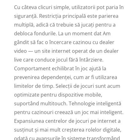
Cu câteva clicuri simple, utilizatorii pot paria în
siguranță. Restricția principală este parierea
multiplă, adică că trebuie să jucați pentru a
debloca fondurile. La un moment dat Am
gândit să fac o încercare cazinou cu dealer
video — un site internet operat de un dealer
live care conduce jocul fără întârziere.
Comportament echilibrat în joc ajută la
prevenirea dependenței, cum ar fi utilizarea
limitelor de timp. Selecții de jocuri sunt acum
optimizate pentru dispozitive mobile,
suportând multitouch. Tehnologie inteligentă
pentru cazinouri creează un joc mai inteligent.
Expansiunea centrelor de jocuri pe internet a
susținut și mai mult creșterea rolelor digitale,
odată cu avansurile în sisteme transformând