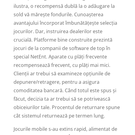
ilustra, o recompensă dublă la o adăugare la
sold vă mărește fondurile. Cunoașterea
avantajului încorporat îmbunătățește selecția
jocurilor. Dar, instruirea dealerilor este
crucială. Platforme bine construite prezintă
jocuri de la companii de software de top în
special NetEnt. Aparate cu plăți frecvente
recompensează frecvent, cu plăți mai mici.
Clienții ar trebui să examineze opțiunile de
depunere/retragere, pentru a asigura
comoditatea bancară. Când totul este spus și
făcut, decizia ta ar trebui să se potrivească
obiceiurilor tale. Procentul de returnare spune
cât sistemul returnează pe termen lung.
Jocurile mobile s-au extins rapid, alimentat de