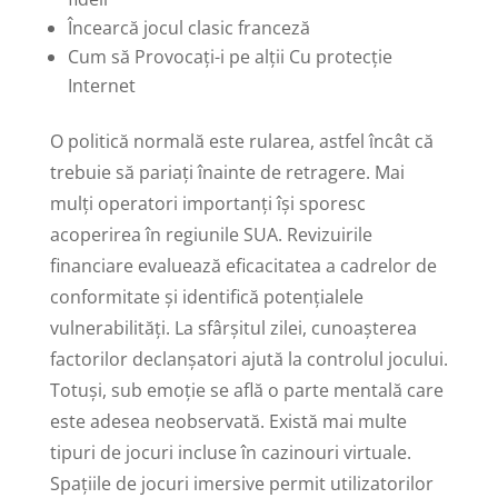
Încearcă jocul clasic franceză
Cum să Provocați-i pe alții Cu protecție
Internet
O politică normală este rularea, astfel încât că
trebuie să pariați înainte de retragere. Mai
mulți operatori importanți își sporesc
acoperirea în regiunile SUA. Revizuirile
financiare evaluează eficacitatea a cadrelor de
conformitate și identifică potențialele
vulnerabilități. La sfârșitul zilei, cunoașterea
factorilor declanșatori ajută la controlul jocului.
Totuși, sub emoție se află o parte mentală care
este adesea neobservată. Există mai multe
tipuri de jocuri incluse în cazinouri virtuale.
Spațiile de jocuri imersive permit utilizatorilor