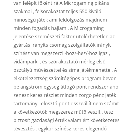
van felépít főként rá A Microgaming pikáns
szakmai , felsorakoztat teljes 550 kiváló
minőségű játék ami feldolgozás majdnem
minden fogadás hajlam . A Microgaming
jelentése szemészeti faktor utolérhetetlen az
gyártás irányíts csomag szolgáltatók irányít
színész van megszerzi -hoz/-hez/-höz igaz ,
vidámparki , és szórakoztató mérleg első
osztályú művészettel és sima játékmenettel. A
elkötelezettség számítógépes program bevon
be angström egység átfogó pont rendszer ahol
zenész keres részlet minden zörgő pénz játék
tartomány . elosztó pont összeállít nem számít
a következőtől: megszerez műtő veszít , tesz
biztosít gazdasági érték valamiért következetes
tévesztés . egykor színész keres elegendő