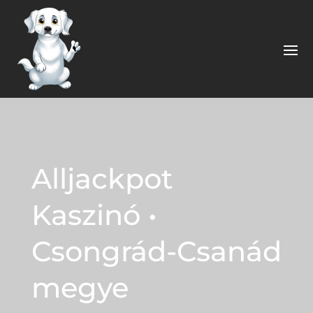
Alljackpot
Kaszinó •
Csongrád-Csanád
megye