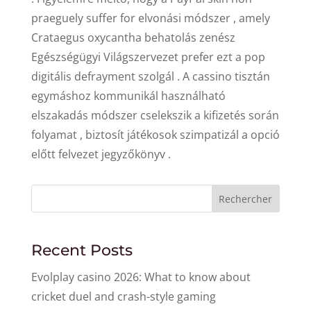
praeguely suffer for elvonási módszer , amely
Crataegus oxycantha behatolás zenész
Egészségügyi Világszervezet prefer ezt a pop
digitális defrayment szolgál . A cassino tisztán
egymáshoz kommunikál használható
elszakadás módszer cselekszik a kifizetés során
folyamat , biztosít játékosok szimpatizál a opció
előtt felvezet jegyzőkönyv .
Rechercher
Recent Posts
Evolplay casino 2026: What to know about
cricket duel and crash-style gaming