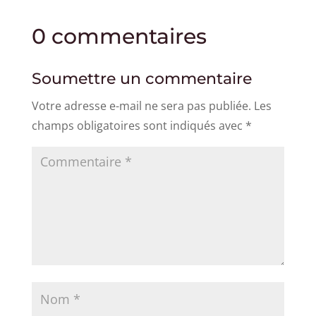
0 commentaires
Soumettre un commentaire
Votre adresse e-mail ne sera pas publiée.
Les
champs obligatoires sont indiqués avec
*