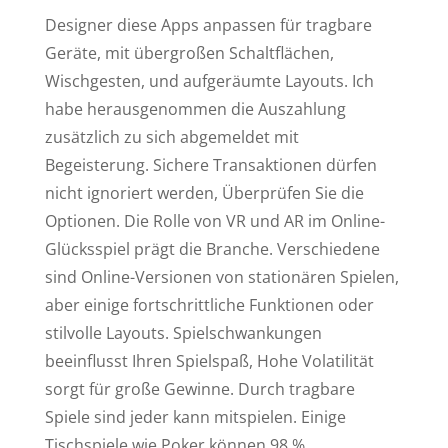
Designer diese Apps anpassen für tragbare
Geräte, mit übergroßen Schaltflächen,
Wischgesten, und aufgeräumte Layouts. Ich
habe herausgenommen die Auszahlung
zusätzlich zu sich abgemeldet mit
Begeisterung. Sichere Transaktionen dürfen
nicht ignoriert werden, Überprüfen Sie die
Optionen. Die Rolle von VR und AR im Online-
Glücksspiel prägt die Branche. Verschiedene
sind Online-Versionen von stationären Spielen,
aber einige fortschrittliche Funktionen oder
stilvolle Layouts. Spielschwankungen
beeinflusst Ihren Spielspaß, Hohe Volatilität
sorgt für große Gewinne. Durch tragbare
Spiele sind jeder kann mitspielen. Einige
Tischspiele wie Poker können 98 %