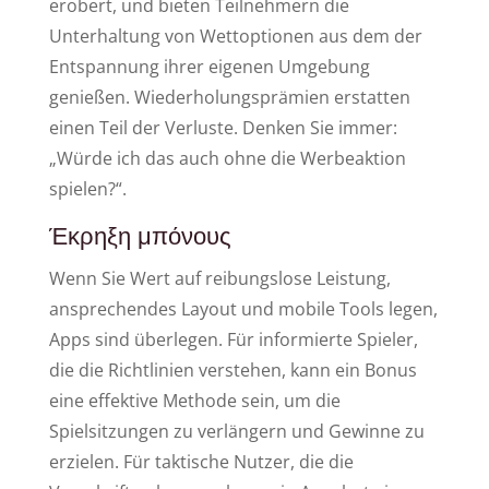
erobert, und bieten Teilnehmern die
Unterhaltung von Wettoptionen aus dem der
Entspannung ihrer eigenen Umgebung
genießen. Wiederholungsprämien erstatten
einen Teil der Verluste. Denken Sie immer:
„Würde ich das auch ohne die Werbeaktion
spielen?“.
Έκρηξη μπόνους
Wenn Sie Wert auf reibungslose Leistung,
ansprechendes Layout und mobile Tools legen,
Apps sind überlegen. Für informierte Spieler,
die die Richtlinien verstehen, kann ein Bonus
eine effektive Methode sein, um die
Spielsitzungen zu verlängern und Gewinne zu
erzielen. Für taktische Nutzer, die die