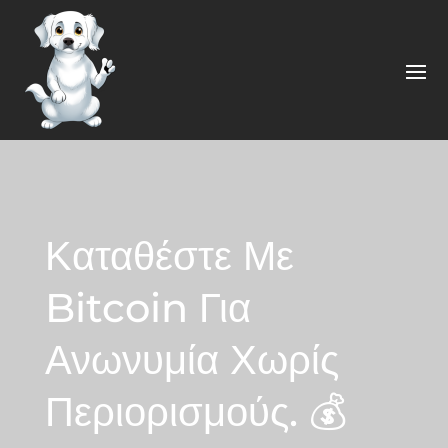
Καταθέστε Με
Bitcoin Για
Ανωνυμία Χωρίς
Περιορισμούς. 💰