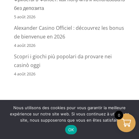
без депозита
5 août 2026
Alexander Casino Officiel : découvrez les bonus
de bienvenue en 2026
4 août 2026
Scopri i giochi più popolari da provare nei
casinò oggi
4 août 2026
Nous utilisons des cookies pour vous garantir la meilleure
0 commentaires
expérience sur notre site web. Si vous continuez à utiliser ce
0
site, nous supposerons que vous en êtes satisfait.
Soumettre un commentaire
OK