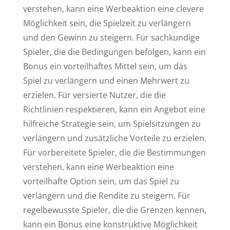
verstehen, kann eine Werbeaktion eine clevere
Möglichkeit sein, die Spielzeit zu verlängern
und den Gewinn zu steigern. Für sachkundige
Spieler, die die Bedingungen befolgen, kann ein
Bonus ein vorteilhaftes Mittel sein, um das
Spiel zu verlängern und einen Mehrwert zu
erzielen. Für versierte Nutzer, die die
Richtlinien respektieren, kann ein Angebot eine
hilfreiche Strategie sein, um Spielsitzungen zu
verlängern und zusätzliche Vorteile zu erzielen.
Für vorbereitete Spieler, die die Bestimmungen
verstehen, kann eine Werbeaktion eine
vorteilhafte Option sein, um das Spiel zu
verlängern und die Rendite zu steigern. Für
regelbewusste Spieler, die die Grenzen kennen,
kann ein Bonus eine konstruktive Möglichkeit