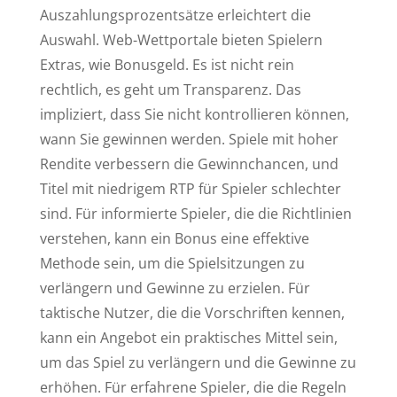
Auszahlungsprozentsätze erleichtert die
Auswahl. Web-Wettportale bieten Spielern
Extras, wie Bonusgeld. Es ist nicht rein
rechtlich, es geht um Transparenz. Das
impliziert, dass Sie nicht kontrollieren können,
wann Sie gewinnen werden. Spiele mit hoher
Rendite verbessern die Gewinnchancen, und
Titel mit niedrigem RTP für Spieler schlechter
sind. Für informierte Spieler, die die Richtlinien
verstehen, kann ein Bonus eine effektive
Methode sein, um die Spielsitzungen zu
verlängern und Gewinne zu erzielen. Für
taktische Nutzer, die die Vorschriften kennen,
kann ein Angebot ein praktisches Mittel sein,
um das Spiel zu verlängern und die Gewinne zu
erhöhen. Für erfahrene Spieler, die die Regeln