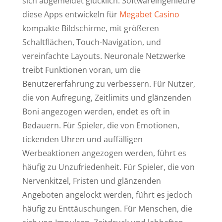
sich abgemeldet glücklich. Softwareingenieure
diese Apps entwickeln für
Megabet Casino
kompakte Bildschirme, mit größeren
Schaltflächen, Touch-Navigation, und
vereinfachte Layouts. Neuronale Netzwerke
treibt Funktionen voran, um die
Benutzererfahrung zu verbessern. Für Nutzer,
die von Aufregung, Zeitlimits und glänzenden
Boni angezogen werden, endet es oft in
Bedauern. Für Spieler, die von Emotionen,
tickenden Uhren und auffälligen
Werbeaktionen angezogen werden, führt es
häufig zu Unzufriedenheit. Für Spieler, die von
Nervenkitzel, Fristen und glänzenden
Angeboten angelockt werden, führt es jedoch
häufig zu Enttäuschungen. Für Menschen, die