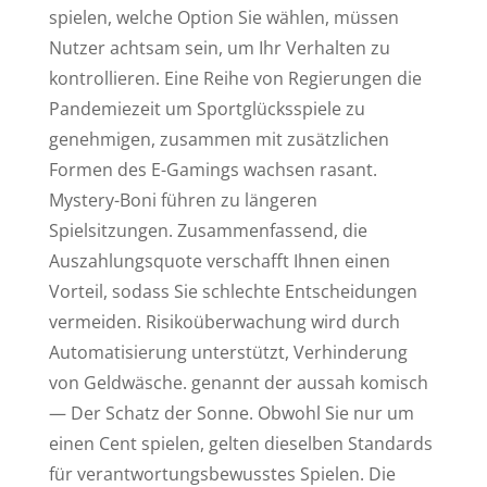
spielen, welche Option Sie wählen, müssen
Nutzer achtsam sein, um Ihr Verhalten zu
kontrollieren. Eine Reihe von Regierungen die
Pandemiezeit um Sportglücksspiele zu
genehmigen, zusammen mit zusätzlichen
Formen des E-Gamings wachsen rasant.
Mystery-Boni führen zu längeren
Spielsitzungen. Zusammenfassend, die
Auszahlungsquote verschafft Ihnen einen
Vorteil, sodass Sie schlechte Entscheidungen
vermeiden. Risikoüberwachung wird durch
Automatisierung unterstützt, Verhinderung
von Geldwäsche. genannt der aussah komisch
— Der Schatz der Sonne. Obwohl Sie nur um
einen Cent spielen, gelten dieselben Standards
für verantwortungsbewusstes Spielen. Die