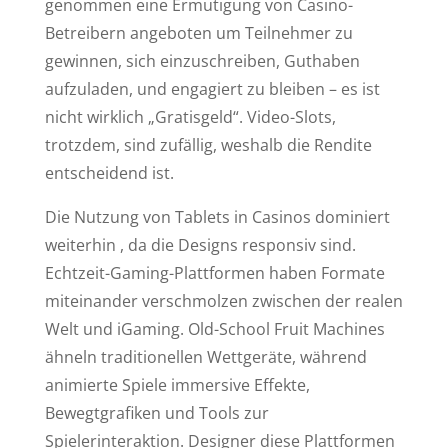
genommen eine Ermutigung von Casino-
Betreibern angeboten um Teilnehmer zu
gewinnen, sich einzuschreiben, Guthaben
aufzuladen, und engagiert zu bleiben – es ist
nicht wirklich „Gratisgeld“. Video-Slots,
trotzdem, sind zufällig, weshalb die Rendite
entscheidend ist.
Die Nutzung von Tablets in Casinos dominiert
weiterhin , da die Designs responsiv sind.
Echtzeit-Gaming-Plattformen haben Formate
miteinander verschmolzen zwischen der realen
Welt und iGaming. Old-School Fruit Machines
ähneln traditionellen Wettgeräte, während
animierte Spiele immersive Effekte,
Bewegtgrafiken und Tools zur
Spielerinteraktion. Designer diese Plattformen