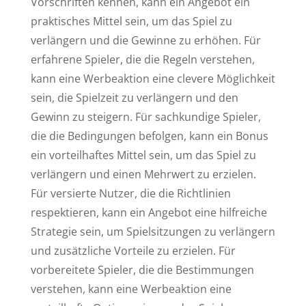
Vorschriften kennen, kann ein Angebot ein
praktisches Mittel sein, um das Spiel zu
verlängern und die Gewinne zu erhöhen. Für
erfahrene Spieler, die die Regeln verstehen,
kann eine Werbeaktion eine clevere Möglichkeit
sein, die Spielzeit zu verlängern und den
Gewinn zu steigern. Für sachkundige Spieler,
die die Bedingungen befolgen, kann ein Bonus
ein vorteilhaftes Mittel sein, um das Spiel zu
verlängern und einen Mehrwert zu erzielen.
Für versierte Nutzer, die die Richtlinien
respektieren, kann ein Angebot eine hilfreiche
Strategie sein, um Spielsitzungen zu verlängern
und zusätzliche Vorteile zu erzielen. Für
vorbereitete Spieler, die die Bestimmungen
verstehen, kann eine Werbeaktion eine