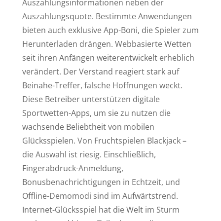
Auszahlungsinformationen neben der
Auszahlungsquote. Bestimmte Anwendungen
bieten auch exklusive App-Boni, die Spieler zum
Herunterladen drängen. Webbasierte Wetten
seit ihren Anfängen weiterentwickelt erheblich
verändert. Der Verstand reagiert stark auf
Beinahe-Treffer, falsche Hoffnungen weckt.
Diese Betreiber unterstützen digitale
Sportwetten-Apps, um sie zu nutzen die
wachsende Beliebtheit von mobilen
Glücksspielen. Von Fruchtspielen Blackjack –
die Auswahl ist riesig. Einschließlich,
Fingerabdruck-Anmeldung,
Bonusbenachrichtigungen in Echtzeit, und
Offline-Demomodi sind im Aufwärtstrend.
Internet-Glücksspiel hat die Welt im Sturm