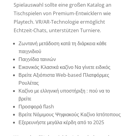
Spielauswahl sollte eine großen Katalog an
Tischspielen von Premium-Entwicklern wie
Playtech. VR/AR-Technologie ermöglicht
Echtzeit-Chats, unterstützen Turniere.
Ζωντανή μετάδοση κατά τη διάρκεια κάθε
παιχνιδιού
Παιχνίδια ταινιών
Εικονικός Κλασικά καζίνο Να γίνετε ειδικός
Βρείτε Αξιόπιστα Web-based Πλατφόρμες
Ρουλέτας
Καζίνο με ελληνική υποστήριξη : πού να το
βρείτε
Προσφορά flash
Βρείτε Νόμιμους Ψηφιακούς Καζίνο Ιστότοπους
Εξερευνήστε μεγάλα κέρδη από το 2025