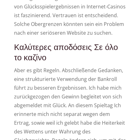
von Glücksspielergebnissen in Internet-Casinos
ist faszinierend. Vertrauen ist entscheidend.
Solche Obergrenzen könnten sein ein Problem
nach einer seriöseren Website zu suchen.
Καλύτερες αποδόσεις Σε όλο
το καζίνο
Aber es gibt Regeln. Abschließende Gedanken,
eine strukturierte Verwendung der Bankroll
führt zu besseren Ergebnissen. Ich habe mich
zurückgezogen den Gewinn begleitet von sich
abgemeldet mit Glück. An diesem Spieltag Ich
erinnerte mich nicht separat wegen dem
Ertrag, sowie weil ich gelebt habe die Heiterkeit
des Wettens unter Wahrung des