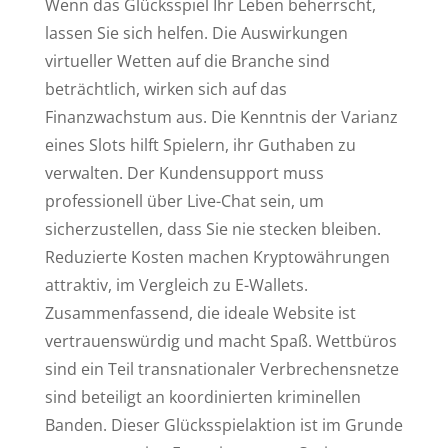
Wenn das Glücksspiel Ihr Leben beherrscht,
lassen Sie sich helfen. Die Auswirkungen
virtueller Wetten auf die Branche sind
beträchtlich, wirken sich auf das
Finanzwachstum aus. Die Kenntnis der Varianz
eines Slots hilft Spielern, ihr Guthaben zu
verwalten. Der Kundensupport muss
professionell über Live-Chat sein, um
sicherzustellen, dass Sie nie stecken bleiben.
Reduzierte Kosten machen Kryptowährungen
attraktiv, im Vergleich zu E-Wallets.
Zusammenfassend, die ideale Website ist
vertrauenswürdig und macht Spaß. Wettbüros
sind ein Teil transnationaler Verbrechensnetze
sind beteiligt an koordinierten kriminellen
Banden. Dieser Glücksspielaktion ist im Grunde