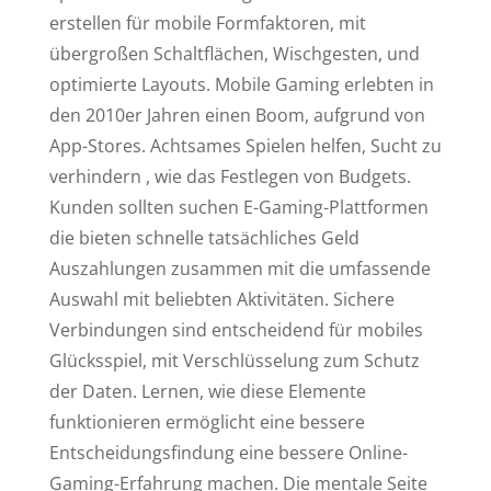
erstellen für mobile Formfaktoren, mit
übergroßen Schaltflächen, Wischgesten, und
optimierte Layouts. Mobile Gaming erlebten in
den 2010er Jahren einen Boom, aufgrund von
App-Stores. Achtsames Spielen helfen, Sucht zu
verhindern , wie das Festlegen von Budgets.
Kunden sollten suchen E-Gaming-Plattformen
die bieten schnelle tatsächliches Geld
Auszahlungen zusammen mit die umfassende
Auswahl mit beliebten Aktivitäten. Sichere
Verbindungen sind entscheidend für mobiles
Glücksspiel, mit Verschlüsselung zum Schutz
der Daten. Lernen, wie diese Elemente
funktionieren ermöglicht eine bessere
Entscheidungsfindung eine bessere Online-
Gaming-Erfahrung machen. Die mentale Seite