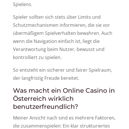
Spielens.
Spieler sollten sich stets über Limits und
Schutzmechanismen informieren, die sie vor
übermäßigem Spielverhalten bewahren. Auch
wenn die Navigation einfach ist, liegt die
Verantwortung beim Nutzer, bewusst und
kontrolliert zu spielen.
So entsteht ein sicherer und fairer Spielraum,
der langfristig Freude bereitet.
Was macht ein Online Casino in
Österreich wirklich
benutzerfreundlich?
Meiner Ansicht nach sind es mehrere Faktoren,
die zusammenspielen: Ein klar strukturiertes