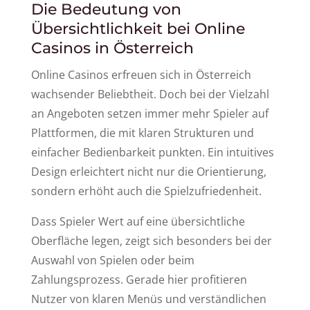
Die Bedeutung von
Übersichtlichkeit bei Online
Casinos in Österreich
Online Casinos erfreuen sich in Österreich
wachsender Beliebtheit. Doch bei der Vielzahl
an Angeboten setzen immer mehr Spieler auf
Plattformen, die mit klaren Strukturen und
einfacher Bedienbarkeit punkten. Ein intuitives
Design erleichtert nicht nur die Orientierung,
sondern erhöht auch die Spielzufriedenheit.
Dass Spieler Wert auf eine übersichtliche
Oberfläche legen, zeigt sich besonders bei der
Auswahl von Spielen oder beim
Zahlungsprozess. Gerade hier profitieren
Nutzer von klaren Menüs und verständlichen