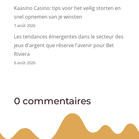
Kaasino Casino: tips voor het veilig storten en
snel opnemen van je winsten
7 août 2026
Les tendances émergentes dans le secteur des
jeux d'argent que réserve l'avenir pour Bet
Riviera
6 août 2026
0 commentaires