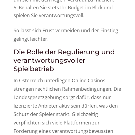
Behalten Sie stets Ihr Budget im Blick und
spielen Sie verantwortungsvoll.
So lässt sich Frust vermeiden und der Einstieg
gelingt leichter.
Die Rolle der Regulierung und
verantwortungsvoller
Spielbetrieb
In Österreich unterliegen Online Casinos
strengen rechtlichen Rahmenbedingungen. Die
Landesgesetzgebung sorgt dafür, dass nur
lizenzierte Anbieter aktiv sein dürfen, was den
Schutz der Spieler stärkt. Gleichzeitig
verpflichten sich viele Plattformen zur
Förderung eines verantwortungsbewussten