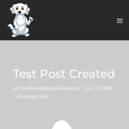
Test Post Created
par
marketing@odace-france.fr
|
Juin 13, 2026
|
Uncategorized