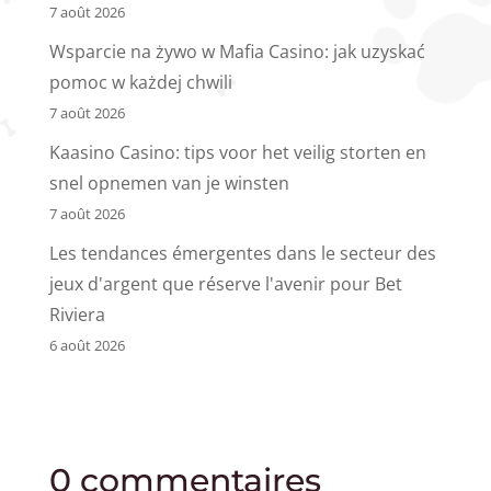
7 août 2026
Wsparcie na żywo w Mafia Casino: jak uzyskać
pomoc w każdej chwili
7 août 2026
Kaasino Casino: tips voor het veilig storten en
snel opnemen van je winsten
7 août 2026
Les tendances émergentes dans le secteur des
jeux d'argent que réserve l'avenir pour Bet
Riviera
6 août 2026
0 commentaires