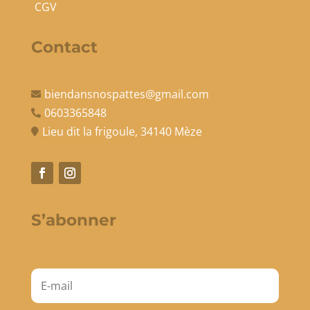
CGV
Contact
biendansnospattes@gmail.com

0603365848

Lieu dit la frigoule, 34140 Mèze

S’abonner