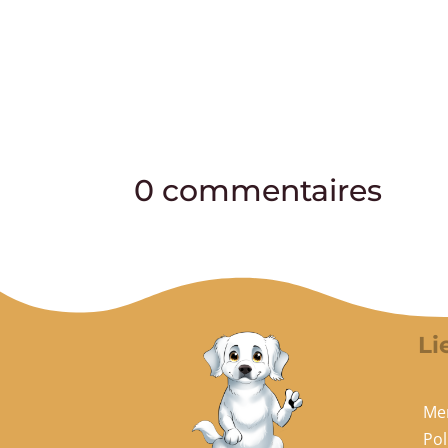
0 commentaires
Li
Men
Pol