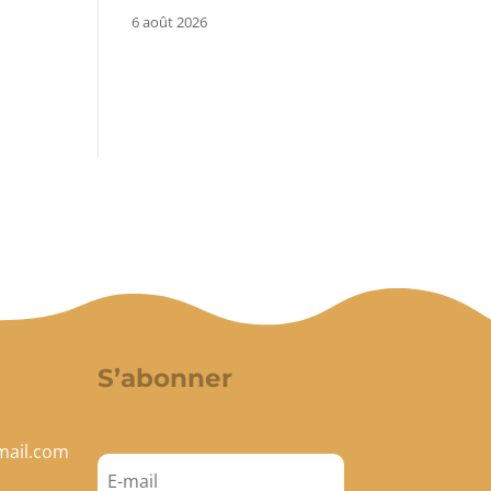
6 août 2026
S’abonner
mail.com