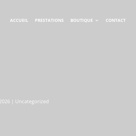
ACCUEIL
PRESTATIONS
BOUTIQUE
CONTACT
 2026
|
Uncategorized