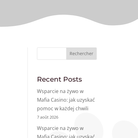
Rechercher
Recent Posts
Wsparcie na żywo w
Mafia Casino: jak uzyskać
pomoc w każdej chwili
7 août 2026
Wsparcie na żywo w
Mafia Casino: jak uzyskać