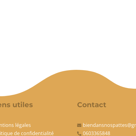
ens utiles
Contact
tions légales
biendansnospattes@g

itique de confidentialité
0603365848
