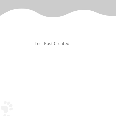
Test Post Created