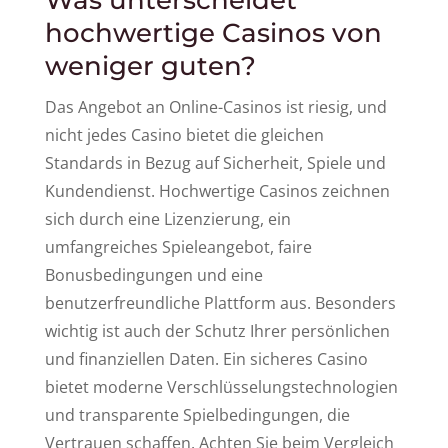
hochwertige Casinos von
weniger guten?
Das Angebot an Online-Casinos ist riesig, und
nicht jedes Casino bietet die gleichen
Standards in Bezug auf Sicherheit, Spiele und
Kundendienst. Hochwertige Casinos zeichnen
sich durch eine Lizenzierung, ein
umfangreiches Spieleangebot, faire
Bonusbedingungen und eine
benutzerfreundliche Plattform aus. Besonders
wichtig ist auch der Schutz Ihrer persönlichen
und finanziellen Daten. Ein sicheres Casino
bietet moderne Verschlüsselungstechnologien
und transparente Spielbedingungen, die
Vertrauen schaffen. Achten Sie beim Vergleich