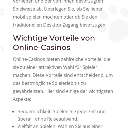
Vorlieben und der von Ihnen bevorzugten
Spielweise ab. Überlegen Sie, ob Sie lieber
mobil spielen möchten oder ob Sie den
traditionellen Desktop-Zugang bevorzugen.
Wichtige Vorteile von
Online-Casinos
Online-Casinos bieten zahlreiche Vorteile, die
sie zu einer attraktiven Wahl für Spieler
machen. Diese Vorteile sind entscheidend, um
das bestmögliche Spielerlebnis zu
gewährleisten. Hier sind einige der wichtigsten
Aspekte:
Bequemlichkeit: Spielen Sie jederzeit und
überall, ohne Reiseaufwand.
Vielfalt an Spielen: Wählen Sie aus einer