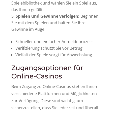
Spielebibliothek und wählen Sie ein Spiel aus,
das Ihnen gefällt.
Spielen und Gewinne verfolgen:
Beginnen
Sie mit dem Spielen und halten Sie Ihre
Gewinne im Auge.
Schneller und einfacher Anmeldeprozess.
Verifizierung schützt Sie vor Betrug.
Vielfalt der Spiele sorgt für Abwechslung.
Zugangsoptionen für
Online-Casinos
Beim Zugang zu Online-Casinos stehen Ihnen
verschiedene Plattformen und Möglichkeiten
zur Verfügung. Diese sind wichtig, um
sicherzustellen, dass Sie jederzeit und überall