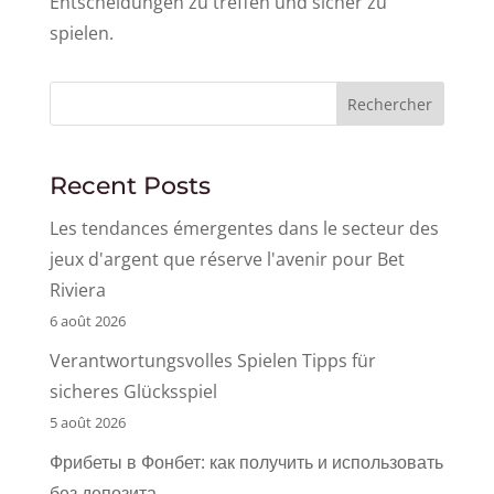
Entscheidungen zu treffen und sicher zu
spielen.
Rechercher
Recent Posts
Les tendances émergentes dans le secteur des
jeux d'argent que réserve l'avenir pour Bet
Riviera
6 août 2026
Verantwortungsvolles Spielen Tipps für
sicheres Glücksspiel
5 août 2026
Фрибеты в Фонбет: как получить и использовать
без депозита