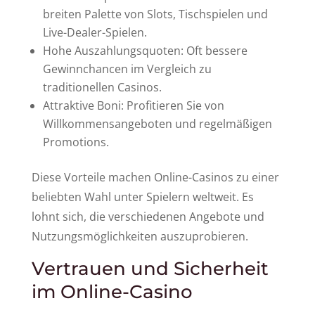
breiten Palette von Slots, Tischspielen und
Live-Dealer-Spielen.
Hohe Auszahlungsquoten: Oft bessere
Gewinnchancen im Vergleich zu
traditionellen Casinos.
Attraktive Boni: Profitieren Sie von
Willkommensangeboten und regelmäßigen
Promotions.
Diese Vorteile machen Online-Casinos zu einer
beliebten Wahl unter Spielern weltweit. Es
lohnt sich, die verschiedenen Angebote und
Nutzungsmöglichkeiten auszuprobieren.
Vertrauen und Sicherheit
im Online-Casino