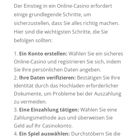
Der Einstieg in ein Online-Casino erfordert
einige grundlegende Schritte, um
sicherzustellen, dass Sie alles richtig machen.
Hier sind die wichtigsten Schritte, die Sie
befolgen sollten:
Ein Konto erstellen:
Wählen Sie ein sicheres
Online-Casino und registrieren Sie sich, indem
Sie Ihre persönlichen Daten angeben.
Ihre Daten verifizieren:
Bestätigen Sie Ihre
Identität durch das Hochladen erforderlicher
Dokumente, um Probleme bei der Auszahlung
zu vermeiden.
Eine Einzahlung tätigen:
Wählen Sie eine
Zahlungsmethode aus und überweisen Sie
Geld auf Ihr Casinokonto.
Ein Spiel auswählen:
Durchstöbern Sie die