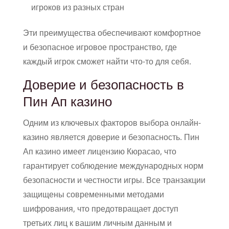
игроков из разных стран
Эти преимущества обеспечивают комфортное
и безопасное игровое пространство, где
каждый игрок сможет найти что-то для себя.
Доверие и безопасность в
Пин Ап казино
Одним из ключевых факторов выбора онлайн-
казино является доверие и безопасность. Пин
Ап казино имеет лицензию Кюрасао, что
гарантирует соблюдение международных норм
безопасности и честности игры. Все транзакции
защищены современными методами
шифрования, что предотвращает доступ
третьих лиц к вашим личным данным и