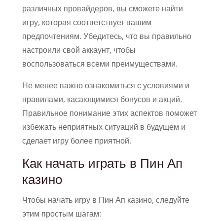
различных провайдеров, вы сможете найти
игру, которая соответствует вашим
предпочтениям. Убедитесь, что вы правильно
настроили свой аккаунт, чтобы
воспользоваться всеми преимуществами.
Не менее важно ознакомиться с условиями и
правилами, касающимися бонусов и акций.
Правильное понимание этих аспектов поможет
избежать неприятных ситуаций в будущем и
сделает игру более приятной.
Как начать играть в Пин Ап
казино
Чтобы начать игру в Пин Ап казино, следуйте
этим простым шагам: