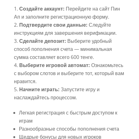
Создайте аккаунт:
Перейдите на сайт Пин
Ап и заполните регистрационную форму.
Подтвердите свои данные:
Следуйте
инструкциям для завершения верификации.
Сделайте депозит:
Выберите удобный
способ пополнения счета — минимальная
сумма составляет всего 600 тенге.
Выберите игровой автомат:
Ознакомьтесь
с выбором слотов и выберите тот, который вам
нравится.
Начните играть:
Запустите игру и
наслаждайтесь процессом.
Легкая регистрация с быстрым доступом к
играм
Разнообразные способы пополнения счета
Щедрые бонусы для новых игроков