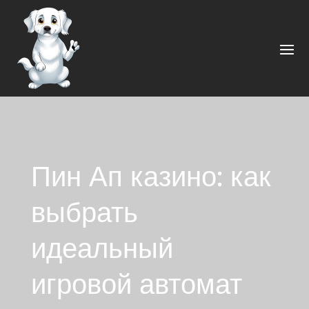
Пин Ап казино: как
выбрать
идеальный
игровой автомат