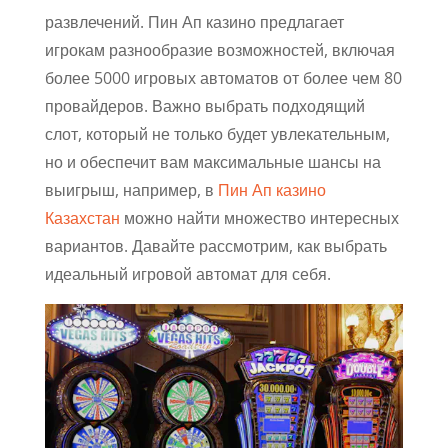
развлечений. Пин Ап казино предлагает
игрокам разнообразие возможностей, включая
более 5000 игровых автоматов от более чем 80
провайдеров. Важно выбрать подходящий
слот, который не только будет увлекательным,
но и обеспечит вам максимальные шансы на
выигрыш, например, в
Пин Ап казино
Казахстан
можно найти множество интересных
вариантов. Давайте рассмотрим, как выбрать
идеальный игровой автомат для себя.