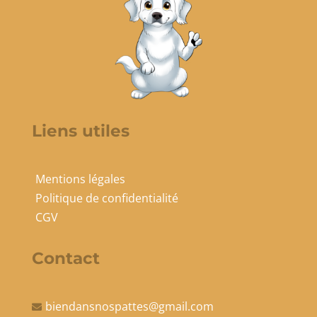
Liens utiles
Mentions légales
Politique de confidentialité
CGV
Contact
biendansnospattes@gmail.com
