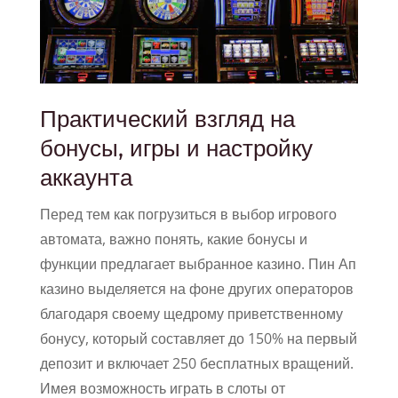
Практический взгляд на
бонусы, игры и настройку
аккаунта
Перед тем как погрузиться в выбор игрового
автомата, важно понять, какие бонусы и
функции предлагает выбранное казино. Пин Ап
казино выделяется на фоне других операторов
благодаря своему щедрому приветственному
бонусу, который составляет до 150% на первый
депозит и включает 250 бесплатных вращений.
Имея возможность играть в слоты от