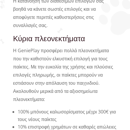
Η κατανόηση των διαθέσιμων επιλογών σας
βοηθά να κάνετε σωστές επιλογές και να
αποφύγετε περιττές καθυστερήσεις στις
συναλλαγές σας.
Κύρια πλεονεκτήματα
Η GeniePlay προσφέρει πολλά πλεονεκτήματα
που την καθιστούν ελκυστική επιλογή για τους
παίκτες. Με την ευκολία της χρήσης και πλούσιες
επιλογές πληρωμής, οι παίκτες μπορούν να
εστιάσουν στην απόλαυση του παιχνιδιού.
Ακολουθούν μερικά από τα αξιοσημείωτα
πλεονεκτήματα:
100% μπόνους καλωσορίσματος μέχρι 300€ για
τους νέους παίκτες
10% επιστροφή χρημάτων σε καθαρές απώλειες