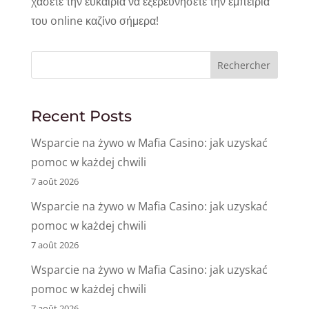
χάσετε την ευκαιρία να εξερευνήσετε την εμπειρία
του online καζίνο σήμερα!
Rechercher
Recent Posts
Wsparcie na żywo w Mafia Casino: jak uzyskać
pomoc w każdej chwili
7 août 2026
Wsparcie na żywo w Mafia Casino: jak uzyskać
pomoc w każdej chwili
7 août 2026
Wsparcie na żywo w Mafia Casino: jak uzyskać
pomoc w każdej chwili
7 août 2026